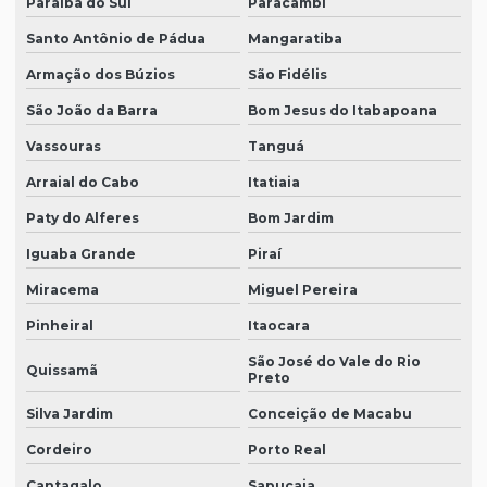
Paraíba do Sul
Paracambi
Santo Antônio de Pádua
Mangaratiba
Armação dos Búzios
São Fidélis
São João da Barra
Bom Jesus do Itabapoana
Vassouras
Tanguá
Arraial do Cabo
Itatiaia
Paty do Alferes
Bom Jardim
Iguaba Grande
Piraí
Miracema
Miguel Pereira
Pinheiral
Itaocara
São José do Vale do Rio
Quissamã
Preto
Silva Jardim
Conceição de Macabu
Cordeiro
Porto Real
Cantagalo
Sapucaia