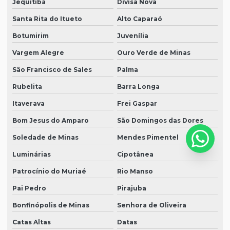
Jequitibá
Divisa Nova
Santa Rita do Itueto
Alto Caparaó
Botumirim
Juvenília
Vargem Alegre
Ouro Verde de Minas
São Francisco de Sales
Palma
Rubelita
Barra Longa
Itaverava
Frei Gaspar
Bom Jesus do Amparo
São Domingos das Dores
Soledade de Minas
Mendes Pimentel
Luminárias
Cipotânea
Patrocínio do Muriaé
Rio Manso
Pai Pedro
Pirajuba
Bonfinópolis de Minas
Senhora de Oliveira
Catas Altas
Datas