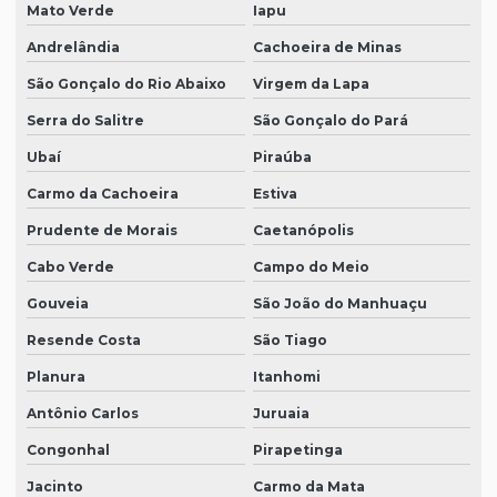
Mato Verde
Iapu
Andrelândia
Cachoeira de Minas
São Gonçalo do Rio Abaixo
Virgem da Lapa
Serra do Salitre
São Gonçalo do Pará
Ubaí
Piraúba
Carmo da Cachoeira
Estiva
Prudente de Morais
Caetanópolis
Cabo Verde
Campo do Meio
Gouveia
São João do Manhuaçu
Resende Costa
São Tiago
Planura
Itanhomi
Antônio Carlos
Juruaia
Congonhal
Pirapetinga
Jacinto
Carmo da Mata