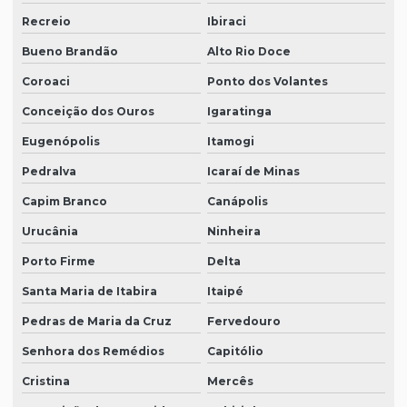
Recreio
Ibiraci
Bueno Brandão
Alto Rio Doce
Coroaci
Ponto dos Volantes
Conceição dos Ouros
Igaratinga
Eugenópolis
Itamogi
Pedralva
Icaraí de Minas
Capim Branco
Canápolis
Urucânia
Ninheira
Porto Firme
Delta
Santa Maria de Itabira
Itaipé
Pedras de Maria da Cruz
Fervedouro
Senhora dos Remédios
Capitólio
Cristina
Mercês