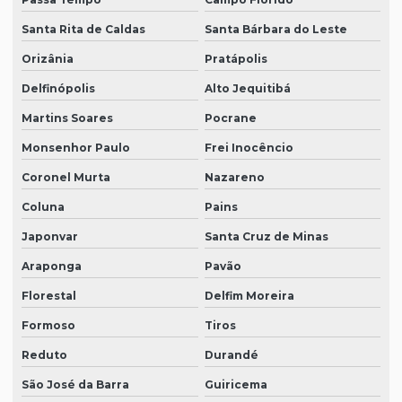
Santa Rita de Caldas
Santa Bárbara do Leste
Orizânia
Pratápolis
Delfinópolis
Alto Jequitibá
Martins Soares
Pocrane
Monsenhor Paulo
Frei Inocêncio
Coronel Murta
Nazareno
Coluna
Pains
Japonvar
Santa Cruz de Minas
Araponga
Pavão
Florestal
Delfim Moreira
Formoso
Tiros
Reduto
Durandé
São José da Barra
Guiricema