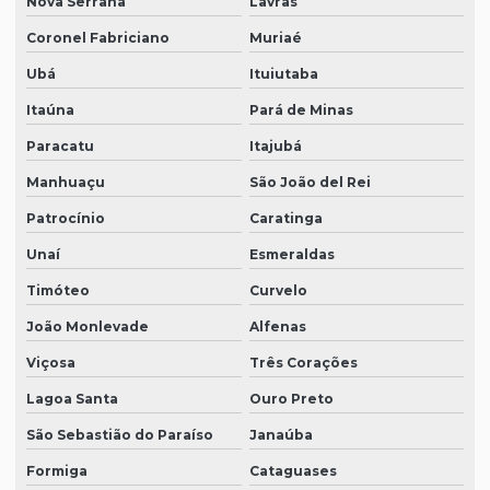
Nova Serrana
Lavras
Coronel Fabriciano
Muriaé
Ubá
Ituiutaba
Itaúna
Pará de Minas
Paracatu
Itajubá
Manhuaçu
São João del Rei
Patrocínio
Caratinga
Unaí
Esmeraldas
Timóteo
Curvelo
João Monlevade
Alfenas
Viçosa
Três Corações
Lagoa Santa
Ouro Preto
São Sebastião do Paraíso
Janaúba
Formiga
Cataguases