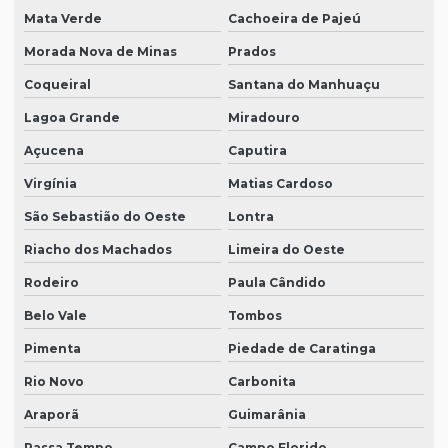
Mata Verde
Cachoeira de Pajeú
Morada Nova de Minas
Prados
Coqueiral
Santana do Manhuaçu
Lagoa Grande
Miradouro
Açucena
Caputira
Virgínia
Matias Cardoso
São Sebastião do Oeste
Lontra
Riacho dos Machados
Limeira do Oeste
Rodeiro
Paula Cândido
Belo Vale
Tombos
Pimenta
Piedade de Caratinga
Rio Novo
Carbonita
Araporã
Guimarânia
Passa Tempo
Campo Florido