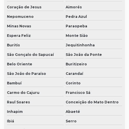
Coração de Jesus
Aimorés
Nepomuceno
Pedra Azul
Minas Novas
Paraopeba
Espera Feliz
Monte Sião
Buritis
Jequitinhonha
São Gonçalo do Sapucaí
São João da Ponte
Belo Oriente
Buritizeiro
São João do Paraíso
Carandaí
Bambuí
Corinto
Carmo do Cajuru
Francisco Sá
Raul Soares
Conceição do Mato Dentro
Inhapim
Abaeté
Ibiá
Serro