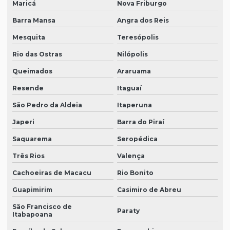
Maricá
Nova Friburgo
Barra Mansa
Angra dos Reis
Mesquita
Teresópolis
Rio das Ostras
Nilópolis
Queimados
Araruama
Resende
Itaguaí
São Pedro da Aldeia
Itaperuna
Japeri
Barra do Piraí
Saquarema
Seropédica
Três Rios
Valença
Cachoeiras de Macacu
Rio Bonito
Guapimirim
Casimiro de Abreu
São Francisco de
Paraty
Itabapoana