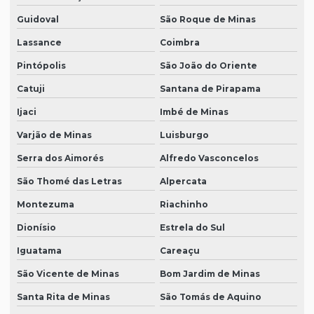
Guidoval
São Roque de Minas
Lassance
Coimbra
Pintópolis
São João do Oriente
Catuji
Santana de Pirapama
Ijaci
Imbé de Minas
Varjão de Minas
Luisburgo
Serra dos Aimorés
Alfredo Vasconcelos
São Thomé das Letras
Alpercata
Montezuma
Riachinho
Dionísio
Estrela do Sul
Iguatama
Careaçu
São Vicente de Minas
Bom Jardim de Minas
Santa Rita de Minas
São Tomás de Aquino