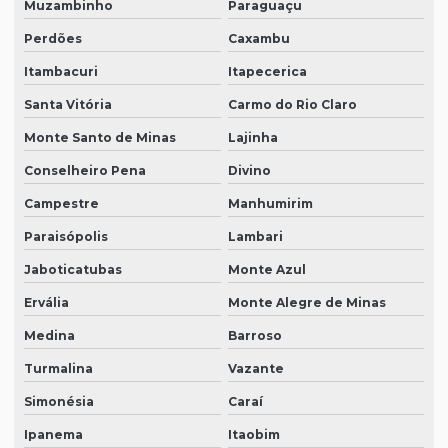
Muzambinho
Paraguaçu
Perdões
Caxambu
Itambacuri
Itapecerica
Santa Vitória
Carmo do Rio Claro
Monte Santo de Minas
Lajinha
Conselheiro Pena
Divino
Campestre
Manhumirim
Paraisópolis
Lambari
Jaboticatubas
Monte Azul
Ervália
Monte Alegre de Minas
Medina
Barroso
Turmalina
Vazante
Simonésia
Caraí
Ipanema
Itaobim