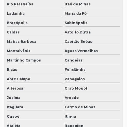
Rio Paranaíba
Itaú de Minas
Ladainha
Maria da Fé
Brazópolis
Sabinópolis
Caldas
Astolfo Dutra
Matias Barbosa
Capitão Enéas
Montalvânia
Águas Vermelhas
Martinho Campos
Candeias
Bicas
Felixlândia
Abre Campo
Papagaios
Alterosa
Grão Mogol
Joaíma
Areado
Itaguara
Carmo de Minas
Guapé
Itinga
Ataléia
Itapagipe