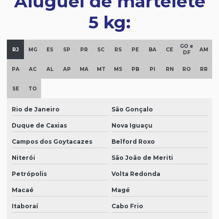
Aluguel de martelete
5 kg:
GO e
RJ
MG
ES
SP
PR
SC
RS
PE
BA
CE
AM
DF
PA
AC
AL
AP
MA
MT
MS
PB
PI
RN
RO
RR
SE
TO
Rio de Janeiro
São Gonçalo
Duque de Caxias
Nova Iguaçu
Campos dos Goytacazes
Belford Roxo
Niterói
São João de Meriti
Petrópolis
Volta Redonda
Macaé
Magé
Itaboraí
Cabo Frio