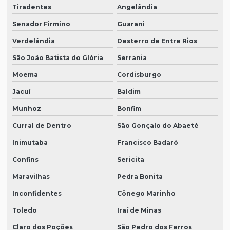
Tiradentes
Angelândia
Senador Firmino
Guarani
Verdelândia
Desterro de Entre Rios
São João Batista do Glória
Serrania
Moema
Cordisburgo
Jacuí
Baldim
Munhoz
Bonfim
Curral de Dentro
São Gonçalo do Abaeté
Inimutaba
Francisco Badaró
Confins
Sericita
Maravilhas
Pedra Bonita
Inconfidentes
Cônego Marinho
Toledo
Iraí de Minas
Claro dos Poções
São Pedro dos Ferros