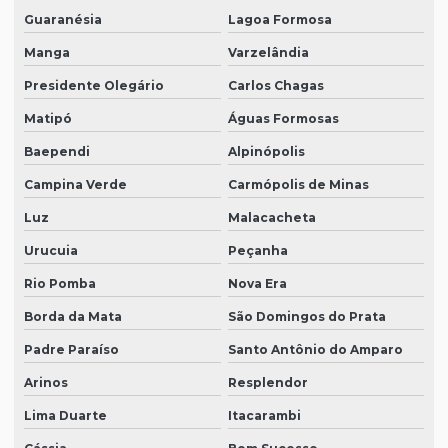
Guaranésia
Lagoa Formosa
Manga
Varzelândia
Presidente Olegário
Carlos Chagas
Matipó
Águas Formosas
Baependi
Alpinópolis
Campina Verde
Carmópolis de Minas
Luz
Malacacheta
Urucuia
Peçanha
Rio Pomba
Nova Era
Borda da Mata
São Domingos do Prata
Padre Paraíso
Santo Antônio do Amparo
Arinos
Resplendor
Lima Duarte
Itacarambi