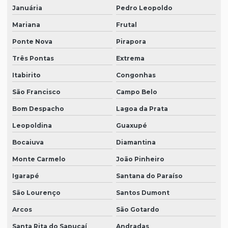
Januária
Pedro Leopoldo
Mariana
Frutal
Ponte Nova
Pirapora
Três Pontas
Extrema
Itabirito
Congonhas
São Francisco
Campo Belo
Bom Despacho
Lagoa da Prata
Leopoldina
Guaxupé
Bocaiuva
Diamantina
Monte Carmelo
João Pinheiro
Igarapé
Santana do Paraíso
São Lourenço
Santos Dumont
Arcos
São Gotardo
Santa Rita do Sapucaí
Andradas