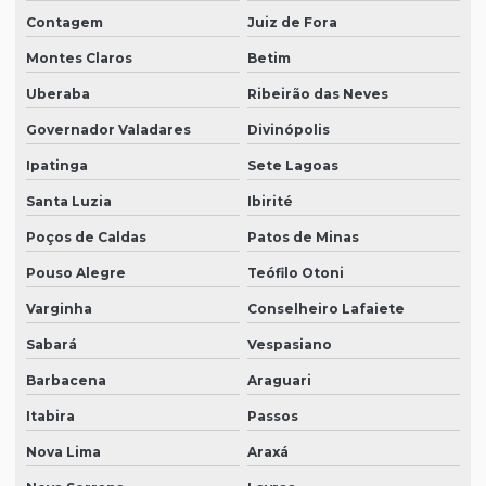
Contagem
Juiz de Fora
Montes Claros
Betim
Uberaba
Ribeirão das Neves
Governador Valadares
Divinópolis
Ipatinga
Sete Lagoas
Santa Luzia
Ibirité
Poços de Caldas
Patos de Minas
Pouso Alegre
Teófilo Otoni
Varginha
Conselheiro Lafaiete
Sabará
Vespasiano
Barbacena
Araguari
Itabira
Passos
Nova Lima
Araxá