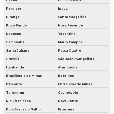
Cássia
Bom Sucesso
Perdizes
Ipaba
Piranga
Santa Margarida
Poço Fundo
Nova Resende
Raposos
Tocantins
Campanha
Mário Campos
Santa Juliana
Passa Quatro
Cruzília
São João Evangelista
Itanhandu
Alvinópolis
Brasilândia de Minas
Botelhos
Itamonte
Entre Rios de Minas
Tarumirim
Capinópolis
Rio Piracicaba
Nova Ponte
Bom Jesus do Galho
Fronteira