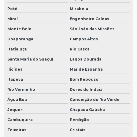
Poté
Mirabela
Miraí
Engenheiro Caldas
Monte Belo
São João das Missões
Ubaporanga
Campos Altos
Itatiaiuçu
Rio Casca
Santa Maria do Suaçuí
Lagoa Dourada
Ilicínea
Mar de Espanha
Itapeva
Bom Repouso
Rio Vermelho
Dores do Indaiá
Água Boa
Conceição do Rio Verde
Jequeri
Chapada Gaúcha
Cambuquira
Perdigão
Teixeiras
Cristais