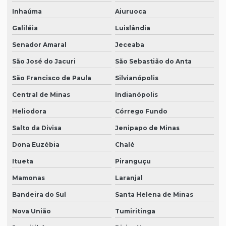
Inhaúma
Aiuruoca
Galiléia
Luislândia
Senador Amaral
Jeceaba
São José do Jacuri
São Sebastião do Anta
São Francisco de Paula
Silvianópolis
Central de Minas
Indianópolis
Heliodora
Córrego Fundo
Salto da Divisa
Jenipapo de Minas
Dona Euzébia
Chalé
Itueta
Piranguçu
Mamonas
Laranjal
Bandeira do Sul
Santa Helena de Minas
Nova União
Tumiritinga