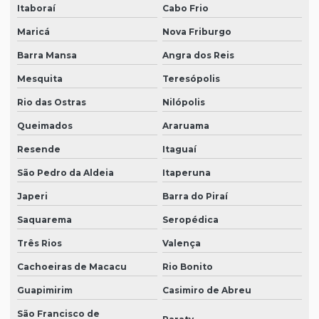
Itaboraí
Cabo Frio
Maricá
Nova Friburgo
Barra Mansa
Angra dos Reis
Mesquita
Teresópolis
Rio das Ostras
Nilópolis
Queimados
Araruama
Resende
Itaguaí
São Pedro da Aldeia
Itaperuna
Japeri
Barra do Piraí
Saquarema
Seropédica
Três Rios
Valença
Cachoeiras de Macacu
Rio Bonito
Guapimirim
Casimiro de Abreu
São Francisco de