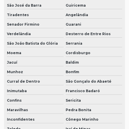
São José da Barra
Guiricema
Tiradentes
Angelândia
Senador Firmino
Guarani
Verdelândia
Desterro de Entre Rios
São João Batista do Glória
Serrania
Moema
Cordisburgo
Jacuí
Baldim
Munhoz
Bonfim
Curral de Dentro
São Gonçalo do Abaeté
Inimutaba
Francisco Badaró
Confins
Sericita
Maravilhas
Pedra Bonita
Inconfidentes
Cônego Marinho
Toledo
Iraí de Minas