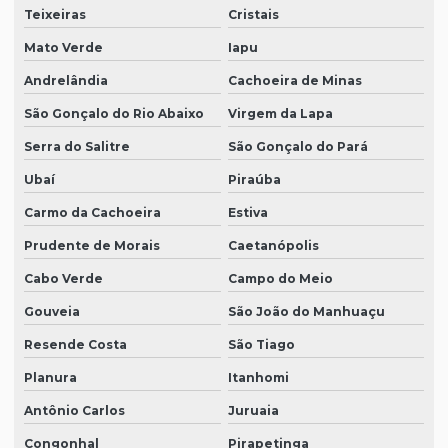
Teixeiras
Cristais
Mato Verde
Iapu
Andrelândia
Cachoeira de Minas
São Gonçalo do Rio Abaixo
Virgem da Lapa
Serra do Salitre
São Gonçalo do Pará
Ubaí
Piraúba
Carmo da Cachoeira
Estiva
Prudente de Morais
Caetanópolis
Cabo Verde
Campo do Meio
Gouveia
São João do Manhuaçu
Resende Costa
São Tiago
Planura
Itanhomi
Antônio Carlos
Juruaia
Congonhal
Pirapetinga