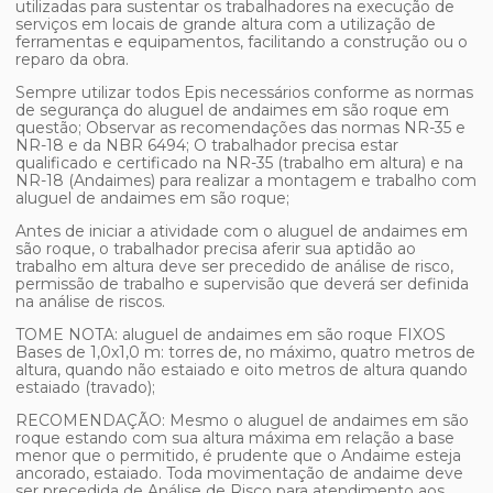
utilizadas para sustentar os trabalhadores na execução de
serviços em locais de grande altura com a utilização de
ferramentas e equipamentos, facilitando a construção ou o
reparo da obra.
Sempre utilizar todos Epis necessários conforme as normas
de segurança do
aluguel de andaimes em são roque
em
questão; Observar as recomendações das normas NR-35 e
NR-18 e da NBR 6494; O trabalhador precisa estar
qualificado e certificado na NR-35 (trabalho em altura) e na
NR-18 (Andaimes) para realizar a montagem e trabalho com
aluguel de andaimes em são roque
;
Antes de iniciar a atividade com o
aluguel de andaimes em
são roque
, o trabalhador precisa aferir sua aptidão ao
trabalho em altura deve ser precedido de análise de risco,
permissão de trabalho e supervisão que deverá ser definida
na análise de riscos.
TOME NOTA:
aluguel de andaimes em são roque
FIXOS
Bases de 1,0x1,0 m: torres de, no máximo, quatro metros de
altura, quando não estaiado e oito metros de altura quando
estaiado (travado);
RECOMENDAÇÃO: Mesmo o
aluguel de andaimes em são
roque
estando com sua altura máxima em relação a base
menor que o permitido, é prudente que o Andaime esteja
ancorado, estaiado. Toda movimentação de andaime deve
ser precedida de Análise de Risco para atendimento aos