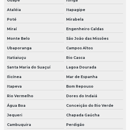
Guapé
Itinga
Ataléia
Itapagipe
Poté
Mirabela
Miraí
Engenheiro Caldas
Monte Belo
São João das Missões
Ubaporanga
Campos Altos
Itatiaiuçu
Rio Casca
Santa Maria do Suaçuí
Lagoa Dourada
Ilicínea
Mar de Espanha
Itapeva
Bom Repouso
Rio Vermelho
Dores do Indaiá
Água Boa
Conceição do Rio Verde
Jequeri
Chapada Gaúcha
Cambuquira
Perdigão