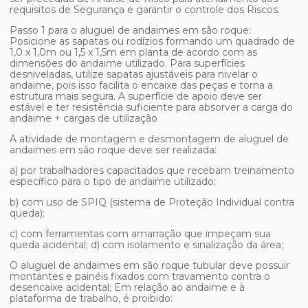
requisitos de Segurança e garantir o controle dos Riscos.
Passo 1 para o
aluguel de andaimes em são roque
:
Posicione as sapatas ou rodízios formando um quadrado de
1,0 x 1,0m ou 1,5 x 1,5m em planta de acordo com as
dimensões do andaime utilizado. Para superfícies
desniveladas, utilize sapatas ajustáveis para nivelar o
andaime, pois isso facilita o encaixe das peças e torna a
estrutura mais segura. A superfície de apoio deve ser
estável e ter resistência suficiente para absorver a carga do
andaime + cargas de utilização
A atividade de montagem e desmontagem de
aluguel de
andaimes em são roque
deve ser realizada:
a) por trabalhadores capacitados que recebam treinamento
específico para o tipo de andaime utilizado;
b) com uso de SPIQ (sistema de Proteção Individual contra
queda);
c) com ferramentas com amarração que impeçam sua
queda acidental; d) com isolamento e sinalização da área;
O
aluguel de andaimes em são roque
tubular deve possuir
montantes e painéis fixados com travamento contra o
desencaixe acidental; Em relação ao andaime e à
plataforma de trabalho, é proibido: