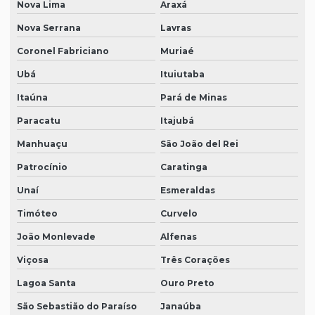
Nova Lima
Araxá
Nova Serrana
Lavras
Coronel Fabriciano
Muriaé
Ubá
Ituiutaba
Itaúna
Pará de Minas
Paracatu
Itajubá
Manhuaçu
São João del Rei
Patrocínio
Caratinga
Unaí
Esmeraldas
Timóteo
Curvelo
João Monlevade
Alfenas
Viçosa
Três Corações
Lagoa Santa
Ouro Preto
São Sebastião do Paraíso
Janaúba