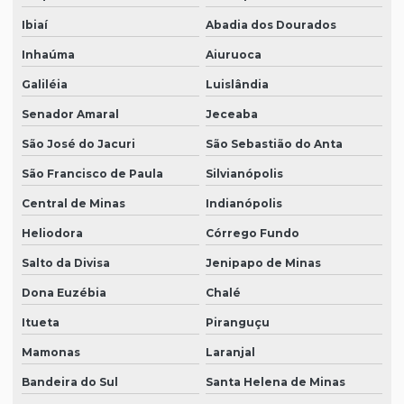
Ibiaí
Abadia dos Dourados
Inhaúma
Aiuruoca
Galiléia
Luislândia
Senador Amaral
Jeceaba
São José do Jacuri
São Sebastião do Anta
São Francisco de Paula
Silvianópolis
Central de Minas
Indianópolis
Heliodora
Córrego Fundo
Salto da Divisa
Jenipapo de Minas
Dona Euzébia
Chalé
Itueta
Piranguçu
Mamonas
Laranjal
Bandeira do Sul
Santa Helena de Minas