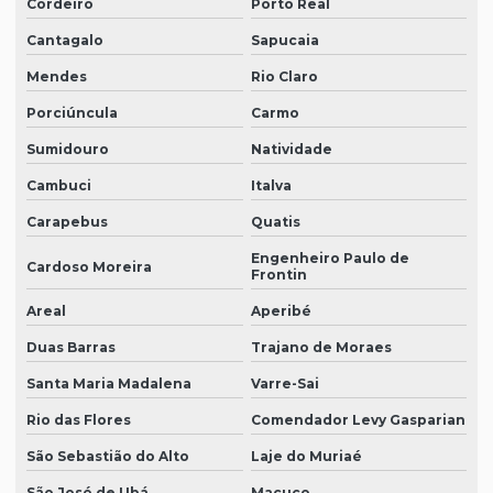
Cordeiro
Porto Real
Cantagalo
Sapucaia
Mendes
Rio Claro
Porciúncula
Carmo
Sumidouro
Natividade
Cambuci
Italva
Carapebus
Quatis
Engenheiro Paulo de
Cardoso Moreira
Frontin
Areal
Aperibé
Duas Barras
Trajano de Moraes
Santa Maria Madalena
Varre-Sai
Rio das Flores
Comendador Levy Gasparian
São Sebastião do Alto
Laje do Muriaé
São José de Ubá
Macuco