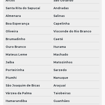
Arcos
São Gotardo
Santa Rita do Sapucaí
Andradas
Almenara
Salinas
Boa Esperança
Capelinha
Oliveira
Visconde do Rio Branco
Brumadinho
Caeté
Ouro Branco
Iturama
Mateus Leme
Machado
Jaíba
Matozinhos
Porteirinha
Sarzedo
Piumhi
Nanuque
São Joaquim de Bicas
Araçuaí
Várzea da Palma
Taiobeiras
Itamarandiba
Guanhães