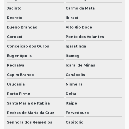
Jacinto
Carmo da Mata
Recreio
Ibiraci
Bueno Brandão
Alto Rio Doce
Coroaci
Ponto dos Volantes
Conceição dos Ouros
Igaratinga
Eugenópolis
Itamogi
Pedralva
Icaraí de Minas
Capim Branco
Canápolis
Urucânia
Ninheira
Porto Firme
Delta
Santa Maria de Itabira
Itaipé
Pedras de Maria da Cruz
Fervedouro
Senhora dos Remédios
Capitólio