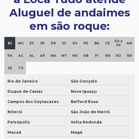
Aluguel de andaimes
em são roque:
GO e
RJ
MG
ES
SP
PR
SC
RS
PE
BA
CE
AM
DF
PA
AC
AL
AP
MA
MT
MS
PB
PI
RN
RO
RR
SE
TO
Rio de Janeiro
São Gonçalo
Duque de Caxias
Nova Iguaçu
Campos dos Goytacazes
Belford Roxo
Niterói
São João de Meriti
Petrópolis
Volta Redonda
Macaé
Magé