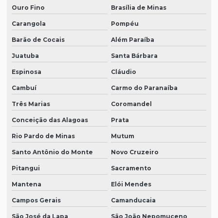
Ouro Fino
Brasília de Minas
Carangola
Pompéu
Barão de Cocais
Além Paraíba
Juatuba
Santa Bárbara
Espinosa
Cláudio
Cambuí
Carmo do Paranaíba
Três Marias
Coromandel
Conceição das Alagoas
Prata
Rio Pardo de Minas
Mutum
Santo Antônio do Monte
Novo Cruzeiro
Pitangui
Sacramento
Mantena
Elói Mendes
Campos Gerais
Camanducaia
São José da Lapa
São João Nepomuceno