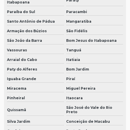
Paraty
Itabapoana
Paraíba do Sul
Paracambi
Santo Antônio de Pádua
Mangaratiba
Armação dos Búzios
São Fidélis
São João da Barra
Bom Jesus do Itabapoana
Vassouras
Tanguá
Arraial do Cabo
Itatiaia
Paty do Alferes
Bom Jardim
Iguaba Grande
Piraí
Miracema
Miguel Pereira
Pinheiral
Itaocara
São José do Vale do Rio
Quissamã
Preto
Silva Jardim
Conceição de Macabu