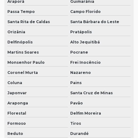
Araporã
Guimarânia
Passa Tempo
Campo Florido
Santa Rita de Caldas
Santa Bárbara do Leste
Orizânia
Pratápolis
Delfinópolis
Alto Jequitibá
Martins Soares
Pocrane
Monsenhor Paulo
Frei Inocêncio
Coronel Murta
Nazareno
Coluna
Pains
Japonvar
Santa Cruz de Minas
Araponga
Pavão
Florestal
Delfim Moreira
Formoso
Tiros
Reduto
Durandé