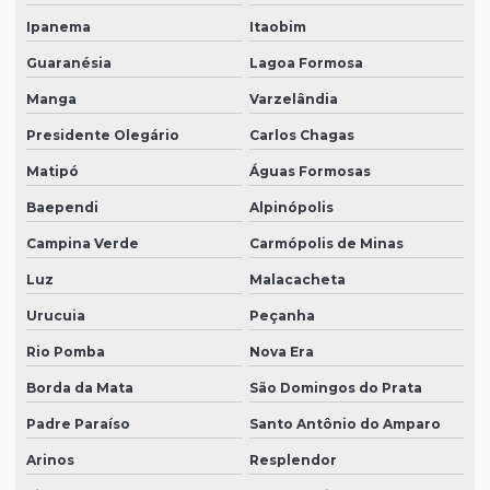
Ipanema
Itaobim
Guaranésia
Lagoa Formosa
Manga
Varzelândia
Presidente Olegário
Carlos Chagas
Matipó
Águas Formosas
Baependi
Alpinópolis
Campina Verde
Carmópolis de Minas
Luz
Malacacheta
Urucuia
Peçanha
Rio Pomba
Nova Era
Borda da Mata
São Domingos do Prata
Padre Paraíso
Santo Antônio do Amparo
Arinos
Resplendor