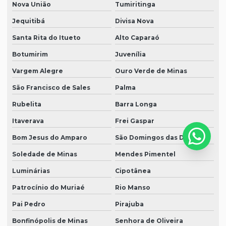
Nova União
Tumiritinga
Jequitibá
Divisa Nova
Santa Rita do Itueto
Alto Caparaó
Botumirim
Juvenília
Vargem Alegre
Ouro Verde de Minas
São Francisco de Sales
Palma
Rubelita
Barra Longa
Itaverava
Frei Gaspar
Bom Jesus do Amparo
São Domingos das Dores
Soledade de Minas
Mendes Pimentel
Luminárias
Cipotânea
Patrocínio do Muriaé
Rio Manso
Pai Pedro
Pirajuba
Bonfinópolis de Minas
Senhora de Oliveira