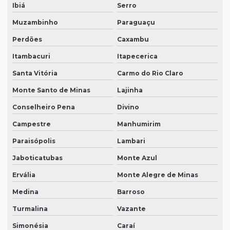
Ibiá
Serro
Muzambinho
Paraguaçu
Perdões
Caxambu
Itambacuri
Itapecerica
Santa Vitória
Carmo do Rio Claro
Monte Santo de Minas
Lajinha
Conselheiro Pena
Divino
Campestre
Manhumirim
Paraisópolis
Lambari
Jaboticatubas
Monte Azul
Ervália
Monte Alegre de Minas
Medina
Barroso
Turmalina
Vazante
Simonésia
Caraí