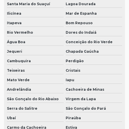
Santa Maria do Suaçuí
Lagoa Dourada
Ilicínea
Mar de Espanha
Itapeva
Bom Repouso
Rio Vermelho
Dores do Indaiá
Água Boa
Conceição do Rio Verde
Jequeri
Chapada Gaúcha
Cambuquira
Perdigão
Teixeiras
Cristais
Mato Verde
Iapu
Andrelândia
Cachoeira de Minas
São Gonçalo do Rio Abaixo
Virgem da Lapa
Serra do Salitre
São Gonçalo do Pará
Ubaí
Piraúba
Carmo da Cachoeira
Estiva