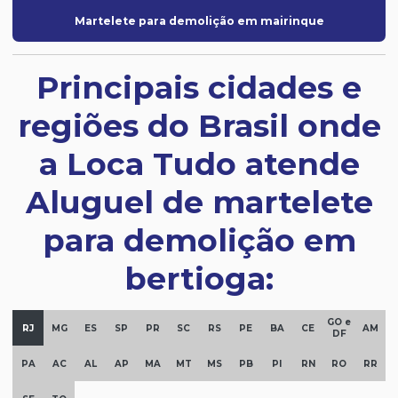
Martelete para demolição em mairinque
Principais cidades e
regiões do Brasil onde
a Loca Tudo atende
Aluguel de martelete
para demolição em
bertioga:
GO e
RJ
MG
ES
SP
PR
SC
RS
PE
BA
CE
AM
DF
PA
AC
AL
AP
MA
MT
MS
PB
PI
RN
RO
RR