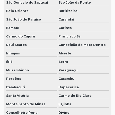
São Gonçalo do Sapucaí
São João da Ponte
Belo Oriente
Buritizeiro
São João do Paraíso
Carandaí
Bambuí
Corinto
Carmo do Cajuru
Francisco Sá
Raul Soares
Conceição do Mato Dentro
Inhapim
Abaeté
Ibiá
Serro
Muzambinho
Paraguaçu
Perdões
Caxambu
Itambacuri
Itapecerica
Santa Vitória
Carmo do Rio Claro
Monte Santo de Minas
Lajinha
Conselheiro Pena
Divino