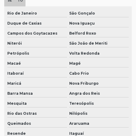
SE
TO
Rio de Janeiro
São Gonçalo
Duque de Caxias
Nova Iguaçu
Campos dos Goytacazes
Belford Roxo
Niterói
São João de Meriti
Petrópolis
Volta Redonda
Macaé
Magé
Itaboraí
Cabo Frio
Maricá
Nova Friburgo
Barra Mansa
Angra dos Reis
Mesquita
Teresópolis
Rio das Ostras
Nilópolis
Queimados
Araruama
Resende
Itaguaí