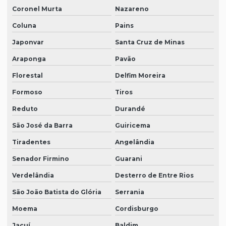
Coronel Murta
Nazareno
Coluna
Pains
Japonvar
Santa Cruz de Minas
Araponga
Pavão
Florestal
Delfim Moreira
Formoso
Tiros
Reduto
Durandé
São José da Barra
Guiricema
Tiradentes
Angelândia
Senador Firmino
Guarani
Verdelândia
Desterro de Entre Rios
São João Batista do Glória
Serrania
Moema
Cordisburgo
Jacuí
Baldim