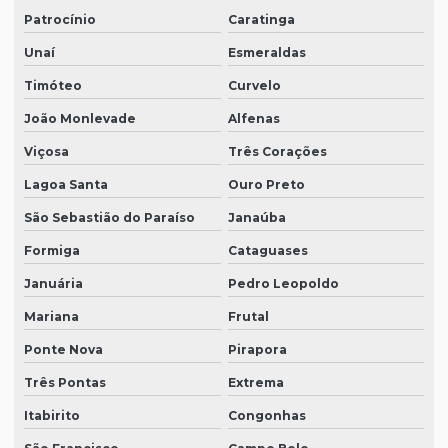
Patrocínio
Caratinga
Unaí
Esmeraldas
Timóteo
Curvelo
João Monlevade
Alfenas
Viçosa
Três Corações
Lagoa Santa
Ouro Preto
São Sebastião do Paraíso
Janaúba
Formiga
Cataguases
Januária
Pedro Leopoldo
Mariana
Frutal
Ponte Nova
Pirapora
Três Pontas
Extrema
Itabirito
Congonhas