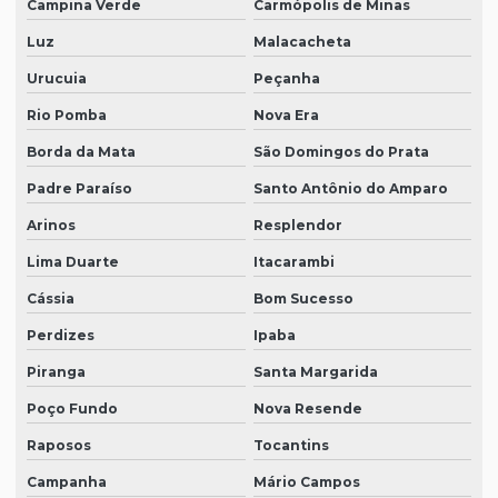
Campina Verde
Carmópolis de Minas
Luz
Malacacheta
Urucuia
Peçanha
Rio Pomba
Nova Era
Borda da Mata
São Domingos do Prata
Padre Paraíso
Santo Antônio do Amparo
Arinos
Resplendor
Lima Duarte
Itacarambi
Cássia
Bom Sucesso
Perdizes
Ipaba
Piranga
Santa Margarida
Poço Fundo
Nova Resende
Raposos
Tocantins
Campanha
Mário Campos