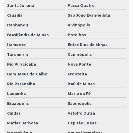
Santa Juliana
Passa Quatro
Cruzília
São João Evangelista
Itanhandu
Alvinópolis
Brasilândia de Minas
Botelhos
Itamonte
Entre Rios de Minas
Tarumirim
Capinópolis
Rio Piracicaba
Nova Ponte
Bom Jesus do Galho
Fronteira
Rio Paranaíba
Itaú de Minas
Ladainha
Maria da Fé
Brazópolis
Sabinópolis
Caldas
Astolfo Dutra
Matias Barbosa
Capitão Enéas
Montalvânia
Águas Vermelhas