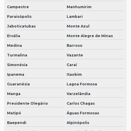
Campestre
Manhumirim
Paraisópolis
Lambari
Jaboticatubas
Monte Azul
Ervália
Monte Alegre de Minas
Medina
Barroso
Turmalina
Vazante
Simonésia
Caraí
Ipanema
Itaobim
Guaranésia
Lagoa Formosa
Manga
Varzelândia
Presidente Olegário
Carlos Chagas
Matipó
Águas Formosas
Baependi
Alpinópolis