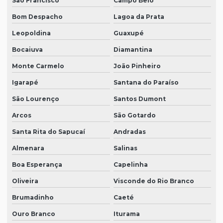
São Francisco
Campo Belo
Bom Despacho
Lagoa da Prata
Leopoldina
Guaxupé
Bocaiuva
Diamantina
Monte Carmelo
João Pinheiro
Igarapé
Santana do Paraíso
São Lourenço
Santos Dumont
Arcos
São Gotardo
Santa Rita do Sapucaí
Andradas
Almenara
Salinas
Boa Esperança
Capelinha
Oliveira
Visconde do Rio Branco
Brumadinho
Caeté
Ouro Branco
Iturama