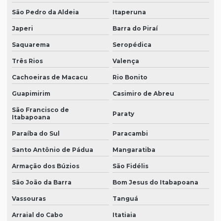
São Pedro da Aldeia
Itaperuna
Japeri
Barra do Piraí
Saquarema
Seropédica
Três Rios
Valença
Cachoeiras de Macacu
Rio Bonito
Guapimirim
Casimiro de Abreu
São Francisco de
Paraty
Itabapoana
Paraíba do Sul
Paracambi
Santo Antônio de Pádua
Mangaratiba
Armação dos Búzios
São Fidélis
São João da Barra
Bom Jesus do Itabapoana
Vassouras
Tanguá
Arraial do Cabo
Itatiaia