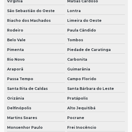
Virgínia
Matias Cardoso
São Sebastião do Oeste
Lontra
Riacho dos Machados
Limeira do Oeste
Rodeiro
Paula Cândido
Belo Vale
Tombos
Pimenta
Piedade de Caratinga
Rio Novo
Carbonita
Araporã
Guimarânia
Passa Tempo
Campo Florido
Santa Rita de Caldas
Santa Bárbara do Leste
Orizânia
Pratápolis
Delfinópolis
Alto Jequitibá
Martins Soares
Pocrane
Monsenhor Paulo
Frei Inocêncio