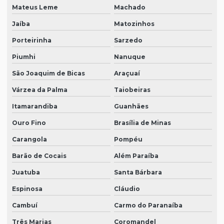
Mateus Leme
Machado
Jaíba
Matozinhos
Porteirinha
Sarzedo
Piumhi
Nanuque
São Joaquim de Bicas
Araçuaí
Várzea da Palma
Taiobeiras
Itamarandiba
Guanhães
Ouro Fino
Brasília de Minas
Carangola
Pompéu
Barão de Cocais
Além Paraíba
Juatuba
Santa Bárbara
Espinosa
Cláudio
Cambuí
Carmo do Paranaíba
Três Marias
Coromandel