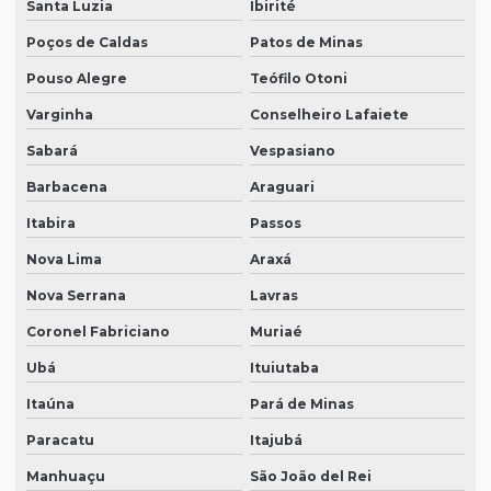
Santa Luzia
Ibirité
Poços de Caldas
Patos de Minas
Pouso Alegre
Teófilo Otoni
Varginha
Conselheiro Lafaiete
Sabará
Vespasiano
Barbacena
Araguari
Itabira
Passos
Nova Lima
Araxá
Nova Serrana
Lavras
Coronel Fabriciano
Muriaé
Ubá
Ituiutaba
Itaúna
Pará de Minas
Paracatu
Itajubá
Manhuaçu
São João del Rei