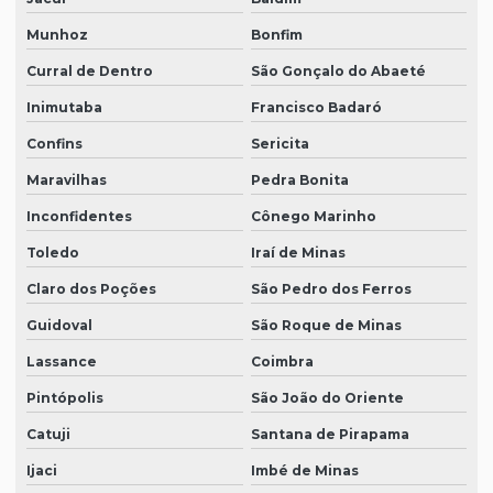
Munhoz
Bonfim
Curral de Dentro
São Gonçalo do Abaeté
Inimutaba
Francisco Badaró
Confins
Sericita
Maravilhas
Pedra Bonita
Inconfidentes
Cônego Marinho
Toledo
Iraí de Minas
Claro dos Poções
São Pedro dos Ferros
Guidoval
São Roque de Minas
Lassance
Coimbra
Pintópolis
São João do Oriente
Catuji
Santana de Pirapama
Ijaci
Imbé de Minas