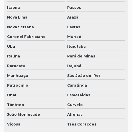
Itabira
Passos
Nova Lima
Araxá
Nova Serrana
Lavras
Coronel Fabriciano
Muriaé
Ubá
Ituiutaba
Itaúna
Pará de Minas
Paracatu
Itajubá
Manhuaçu
São João del Rei
Patrocínio
Caratinga
Unaí
Esmeraldas
Timóteo
Curvelo
João Monlevade
Alfenas
Viçosa
Três Corações