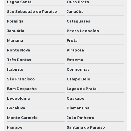
Lagoa Santa
Ouro Preto
São Sebastião do Paraíso
Janaúba
Formiga
Cataguases
Januária
Pedro Leopoldo
Mariana
Frutal
Ponte Nova
Pirapora
Três Pontas
Extrema
Itabirito
Congonhas
São Francisco
Campo Belo
Bom Despacho
Lagoa da Prata
Leopoldina
Guaxupé
Bocaiuva
Diamantina
Monte Carmelo
João Pinheiro
Igarapé
Santana do Paraíso