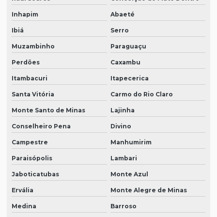
Inhapim
Abaeté
Ibiá
Serro
Muzambinho
Paraguaçu
Perdões
Caxambu
Itambacuri
Itapecerica
Santa Vitória
Carmo do Rio Claro
Monte Santo de Minas
Lajinha
Conselheiro Pena
Divino
Campestre
Manhumirim
Paraisópolis
Lambari
Jaboticatubas
Monte Azul
Ervália
Monte Alegre de Minas
Medina
Barroso