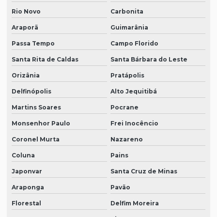
Rio Novo
Carbonita
Araporã
Guimarânia
Passa Tempo
Campo Florido
Santa Rita de Caldas
Santa Bárbara do Leste
Orizânia
Pratápolis
Delfinópolis
Alto Jequitibá
Martins Soares
Pocrane
Monsenhor Paulo
Frei Inocêncio
Coronel Murta
Nazareno
Coluna
Pains
Japonvar
Santa Cruz de Minas
Araponga
Pavão
Florestal
Delfim Moreira