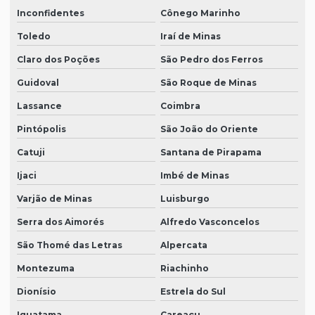
Inconfidentes
Cônego Marinho
Toledo
Iraí de Minas
Claro dos Poções
São Pedro dos Ferros
Guidoval
São Roque de Minas
Lassance
Coimbra
Pintópolis
São João do Oriente
Catuji
Santana de Pirapama
Ijaci
Imbé de Minas
Varjão de Minas
Luisburgo
Serra dos Aimorés
Alfredo Vasconcelos
São Thomé das Letras
Alpercata
Montezuma
Riachinho
Dionísio
Estrela do Sul
Iguatama
Careaçu