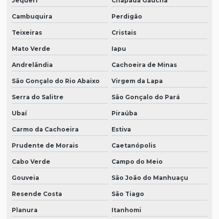
Jequeri
Chapada Gaúcha
Cambuquira
Perdigão
Teixeiras
Cristais
Mato Verde
Iapu
Andrelândia
Cachoeira de Minas
São Gonçalo do Rio Abaixo
Virgem da Lapa
Serra do Salitre
São Gonçalo do Pará
Ubaí
Piraúba
Carmo da Cachoeira
Estiva
Prudente de Morais
Caetanópolis
Cabo Verde
Campo do Meio
Gouveia
São João do Manhuaçu
Resende Costa
São Tiago
Planura
Itanhomi