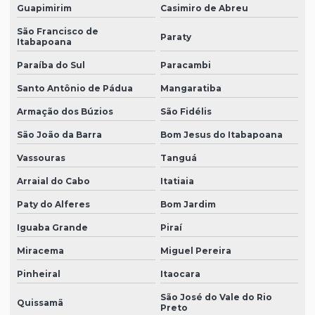
Guapimirim
Casimiro de Abreu
São Francisco de
Paraty
Itabapoana
Paraíba do Sul
Paracambi
Santo Antônio de Pádua
Mangaratiba
Armação dos Búzios
São Fidélis
São João da Barra
Bom Jesus do Itabapoana
Vassouras
Tanguá
Arraial do Cabo
Itatiaia
Paty do Alferes
Bom Jardim
Iguaba Grande
Piraí
Miracema
Miguel Pereira
Pinheiral
Itaocara
São José do Vale do Rio
Quissamã
Preto