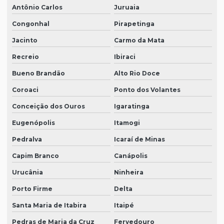
Antônio Carlos
Juruaia
Congonhal
Pirapetinga
Jacinto
Carmo da Mata
Recreio
Ibiraci
Bueno Brandão
Alto Rio Doce
Coroaci
Ponto dos Volantes
Conceição dos Ouros
Igaratinga
Eugenópolis
Itamogi
Pedralva
Icaraí de Minas
Capim Branco
Canápolis
Urucânia
Ninheira
Porto Firme
Delta
Santa Maria de Itabira
Itaipé
Pedras de Maria da Cruz
Fervedouro