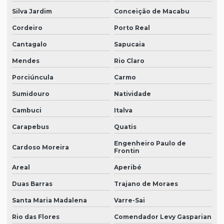
Silva Jardim
Conceição de Macabu
Cordeiro
Porto Real
Cantagalo
Sapucaia
Mendes
Rio Claro
Porciúncula
Carmo
Sumidouro
Natividade
Cambuci
Italva
Carapebus
Quatis
Engenheiro Paulo de
Cardoso Moreira
Frontin
Areal
Aperibé
Duas Barras
Trajano de Moraes
Santa Maria Madalena
Varre-Sai
Rio das Flores
Comendador Levy Gasparian