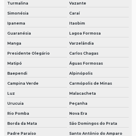
Turmalina
Vazante
Simonésia
Caraí
Ipanema
Itaobim
Guaranésia
Lagoa Formosa
Manga
Varzelândia
Presidente Olegário
Carlos Chagas
Matipó
Águas Formosas
Baependi
Alpinópolis
Campina Verde
Carmópolis de Minas
Luz
Malacacheta
Urucuia
Peçanha
Rio Pomba
Nova Era
Borda da Mata
São Domingos do Prata
Padre Paraíso
Santo Antônio do Amparo