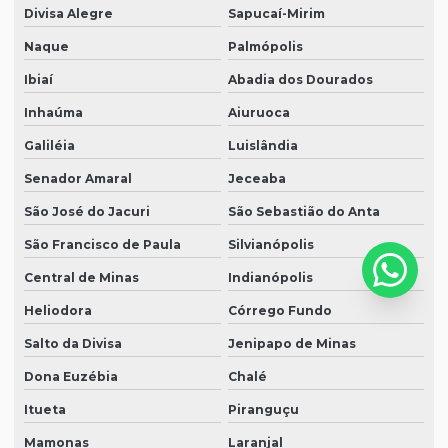
Divisa Alegre
Sapucaí-Mirim
Naque
Palmópolis
Ibiaí
Abadia dos Dourados
Inhaúma
Aiuruoca
Galiléia
Luislândia
Senador Amaral
Jeceaba
São José do Jacuri
São Sebastião do Anta
São Francisco de Paula
Silvianópolis
Central de Minas
Indianópolis
Heliodora
Córrego Fundo
Salto da Divisa
Jenipapo de Minas
Dona Euzébia
Chalé
Itueta
Piranguçu
Mamonas
Laranjal