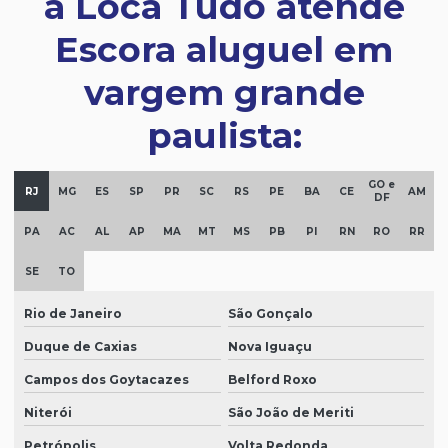
a Loca Tudo atende
Escora aluguel em
vargem grande
paulista:
GO e
RJ
MG
ES
SP
PR
SC
RS
PE
BA
CE
AM
DF
PA
AC
AL
AP
MA
MT
MS
PB
PI
RN
RO
RR
SE
TO
Rio de Janeiro
São Gonçalo
Duque de Caxias
Nova Iguaçu
Campos dos Goytacazes
Belford Roxo
Niterói
São João de Meriti
Petrópolis
Volta Redonda