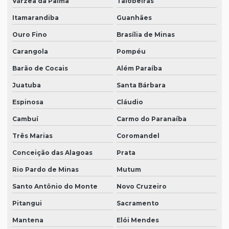
Várzea da Palma
Taiobeiras
Itamarandiba
Guanhães
Ouro Fino
Brasília de Minas
Carangola
Pompéu
Barão de Cocais
Além Paraíba
Juatuba
Santa Bárbara
Espinosa
Cláudio
Cambuí
Carmo do Paranaíba
Três Marias
Coromandel
Conceição das Alagoas
Prata
Rio Pardo de Minas
Mutum
Santo Antônio do Monte
Novo Cruzeiro
Pitangui
Sacramento
Mantena
Elói Mendes