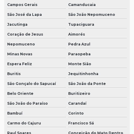
Campos Gerais
Camanducaia
São José da Lapa
São João Nepomuceno
Jacutinga
Tupaciguara
Coração de Jesus
Aimorés
Nepomuceno
Pedra Azul
Minas Novas
Paraopeba
Espera Feliz
Monte Sião
Buritis
Jequitinhonha
São Gonçalo do Sapucaí
São João da Ponte
Belo Oriente
Buritizeiro
São João do Paraíso
Carandaí
Bambuí
Corinto
Carmo do Cajuru
Francisco Sá
Raul Soares
Conceição do Mato Dentro