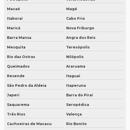
Macaé
Magé
Itaboraí
Cabo Frio
Maricá
Nova Friburgo
Barra Mansa
Angra dos Reis
Mesquita
Teresópolis
Rio das Ostras
Nilópolis
Queimados
Araruama
Resende
Itaguaí
São Pedro da Aldeia
Itaperuna
Japeri
Barra do Piraí
Saquarema
Seropédica
Três Rios
Valença
Cachoeiras de Macacu
Rio Bonito