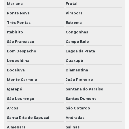
Mariana
Frutal
Ponte Nova
Pirapora
Três Pontas
Extrema
Itabirito
Congonhas
São Francisco
Campo Belo
Bom Despacho
Lagoa da Prata
Leopoldina
Guaxupé
Bocaiuva
Diamantina
Monte Carmelo
João Pinheiro
Igarapé
Santana do Paraíso
São Lourenço
Santos Dumont
Arcos
São Gotardo
Santa Rita do Sapucaí
Andradas
Almenara
Salinas