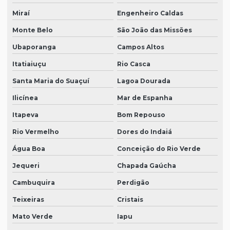
Miraí
Engenheiro Caldas
Monte Belo
São João das Missões
Ubaporanga
Campos Altos
Itatiaiuçu
Rio Casca
Santa Maria do Suaçuí
Lagoa Dourada
Ilicínea
Mar de Espanha
Itapeva
Bom Repouso
Rio Vermelho
Dores do Indaiá
Água Boa
Conceição do Rio Verde
Jequeri
Chapada Gaúcha
Cambuquira
Perdigão
Teixeiras
Cristais
Mato Verde
Iapu