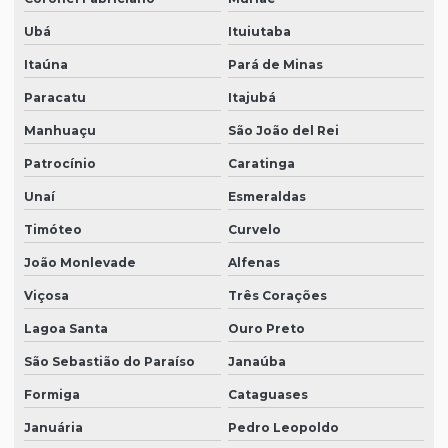
Ubá
Ituiutaba
Itaúna
Pará de Minas
Paracatu
Itajubá
Manhuaçu
São João del Rei
Patrocínio
Caratinga
Unaí
Esmeraldas
Timóteo
Curvelo
João Monlevade
Alfenas
Viçosa
Três Corações
Lagoa Santa
Ouro Preto
São Sebastião do Paraíso
Janaúba
Formiga
Cataguases
Januária
Pedro Leopoldo