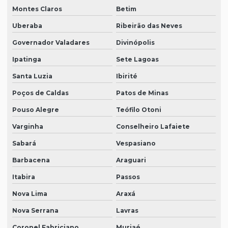
Montes Claros
Betim
Uberaba
Ribeirão das Neves
Governador Valadares
Divinópolis
Ipatinga
Sete Lagoas
Santa Luzia
Ibirité
Poços de Caldas
Patos de Minas
Pouso Alegre
Teófilo Otoni
Varginha
Conselheiro Lafaiete
Sabará
Vespasiano
Barbacena
Araguari
Itabira
Passos
Nova Lima
Araxá
Nova Serrana
Lavras
Coronel Fabriciano
Muriaé