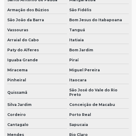
Armação dos Búzios
São Fidélis
São João da Barra
Bom Jesus do Itabapoana
Vassouras
Tanguá
Arraial do Cabo
Itatiaia
Paty do Alferes
Bom Jardim
Iguaba Grande
Piraí
Miracema
Miguel Pereira
Pinheiral
Itaocara
São José do Vale do Rio
Quissamã
Preto
Silva Jardim
Conceição de Macabu
Cordeiro
Porto Real
Cantagalo
Sapucaia
Mendes
Rio Claro