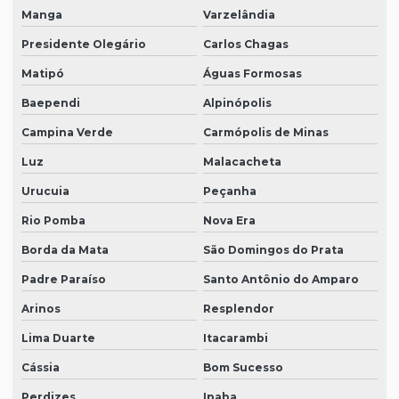
Manga
Varzelândia
Presidente Olegário
Carlos Chagas
Matipó
Águas Formosas
Baependi
Alpinópolis
Campina Verde
Carmópolis de Minas
Luz
Malacacheta
Urucuia
Peçanha
Rio Pomba
Nova Era
Borda da Mata
São Domingos do Prata
Padre Paraíso
Santo Antônio do Amparo
Arinos
Resplendor
Lima Duarte
Itacarambi
Cássia
Bom Sucesso
Perdizes
Ipaba