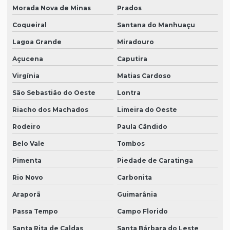
Morada Nova de Minas
Prados
Coqueiral
Santana do Manhuaçu
Lagoa Grande
Miradouro
Açucena
Caputira
Virgínia
Matias Cardoso
São Sebastião do Oeste
Lontra
Riacho dos Machados
Limeira do Oeste
Rodeiro
Paula Cândido
Belo Vale
Tombos
Pimenta
Piedade de Caratinga
Rio Novo
Carbonita
Araporã
Guimarânia
Passa Tempo
Campo Florido
Santa Rita de Caldas
Santa Bárbara do Leste