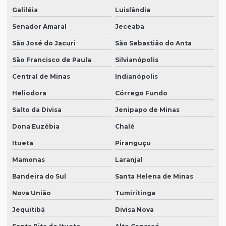
Galiléia
Luislândia
Senador Amaral
Jeceaba
São José do Jacuri
São Sebastião do Anta
São Francisco de Paula
Silvianópolis
Central de Minas
Indianópolis
Heliodora
Córrego Fundo
Salto da Divisa
Jenipapo de Minas
Dona Euzébia
Chalé
Itueta
Piranguçu
Mamonas
Laranjal
Bandeira do Sul
Santa Helena de Minas
Nova União
Tumiritinga
Jequitibá
Divisa Nova