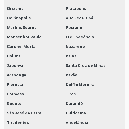
Orizânia
Pratápolis
Delfinópolis
Alto Jequitibá
Martins Soares
Pocrane
Monsenhor Paulo
Frei Inocêncio
Coronel Murta
Nazareno
Coluna
Pains
Japonvar
Santa Cruz de Minas
Araponga
Pavão
Florestal
Delfim Moreira
Formoso
Tiros
Reduto
Durandé
São José da Barra
Guiricema
Tiradentes
Angelândia