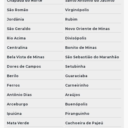
Chapada do Norte
Santo Antônio do Jacinto
São Romão
Virginópolis
Jordânia
Rubim
São Geraldo
Novo Oriente de Minas
Rio Acima
Divisópolis
Centralina
Bonito de Minas
Bela Vista de Minas
São Sebastião do Maranhão
Dores de Campos
Setubinha
Berilo
Guaraciaba
Ferros
Carneirinho
Antônio Dias
Araújos
Arceburgo
Buenópolis
Ipuiúna
Piranguinho
Mata Verde
Cachoeira de Pajeú