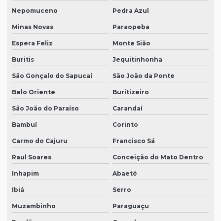
Nepomuceno
Pedra Azul
Minas Novas
Paraopeba
Espera Feliz
Monte Sião
Buritis
Jequitinhonha
São Gonçalo do Sapucaí
São João da Ponte
Belo Oriente
Buritizeiro
São João do Paraíso
Carandaí
Bambuí
Corinto
Carmo do Cajuru
Francisco Sá
Raul Soares
Conceição do Mato Dentro
Inhapim
Abaeté
Ibiá
Serro
Muzambinho
Paraguaçu