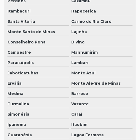
Perdões
Caxambu
Itambacuri
Itapecerica
Santa Vitória
Carmo do Rio Claro
Monte Santo de Minas
Lajinha
Conselheiro Pena
Divino
Campestre
Manhumirim
Paraisópolis
Lambari
Jaboticatubas
Monte Azul
Ervália
Monte Alegre de Minas
Medina
Barroso
Turmalina
Vazante
Simonésia
Caraí
Ipanema
Itaobim
Guaranésia
Lagoa Formosa