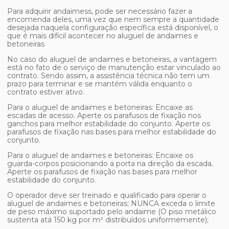
Para adquirir andaimess, pode ser necessário fazer a
encomenda deles, uma vez que nem sempre a quantidade
desejada naquela configuração específica está disponível, o
que é mais difícil acontecer no
aluguel de andaimes e
betoneiras
No caso do
aluguel de andaimes e betoneiras
, a vantagem
está no fato de o serviço de manutenção estar vinculado ao
contrato. Sendo assim, a assistência técnica não tem um
prazo para terminar e se mantém válida enquanto o
contrato estiver ativo.
Para o
aluguel de andaimes e betoneiras
: Encaixe as
escadas de acesso. Aperte os parafusos de fixação nos
ganchos para melhor estabilidade do conjunto. Aperte os
parafusos de fixação nas bases para melhor estabilidade do
conjunto.
Para o
aluguel de andaimes e betoneiras
: Encaixe os
guarda-corpos posicionando a porta na direção da escada.
Aperte os parafusos de fixação nas bases para melhor
estabilidade do conjunto.
O operador deve ser treinado e qualificado para operar o
aluguel de andaimes e betoneiras
; NUNCA exceda o limite
de peso máximo suportado pelo andaime (O piso metálico
sustenta atá 150 kg por m² distribuídos uniformemente);