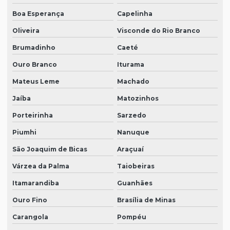
Boa Esperança
Capelinha
Oliveira
Visconde do Rio Branco
Brumadinho
Caeté
Ouro Branco
Iturama
Mateus Leme
Machado
Jaíba
Matozinhos
Porteirinha
Sarzedo
Piumhi
Nanuque
São Joaquim de Bicas
Araçuaí
Várzea da Palma
Taiobeiras
Itamarandiba
Guanhães
Ouro Fino
Brasília de Minas
Carangola
Pompéu