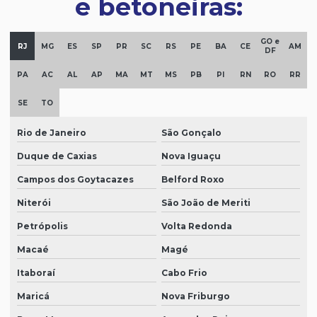
e betoneiras:
GO e
RJ
MG
ES
SP
PR
SC
RS
PE
BA
CE
AM
DF
PA
AC
AL
AP
MA
MT
MS
PB
PI
RN
RO
RR
SE
TO
Rio de Janeiro
São Gonçalo
Duque de Caxias
Nova Iguaçu
Campos dos Goytacazes
Belford Roxo
Niterói
São João de Meriti
Petrópolis
Volta Redonda
Macaé
Magé
Itaboraí
Cabo Frio
Maricá
Nova Friburgo