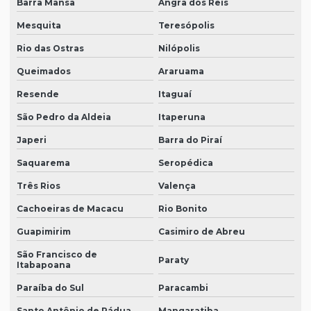
Barra Mansa
Angra dos Reis
Mesquita
Teresópolis
Rio das Ostras
Nilópolis
Queimados
Araruama
Resende
Itaguaí
São Pedro da Aldeia
Itaperuna
Japeri
Barra do Piraí
Saquarema
Seropédica
Três Rios
Valença
Cachoeiras de Macacu
Rio Bonito
Guapimirim
Casimiro de Abreu
São Francisco de
Paraty
Itabapoana
Paraíba do Sul
Paracambi
Santo Antônio de Pádua
Mangaratiba