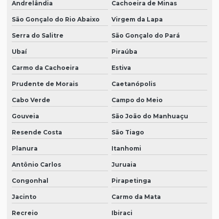
Andrelândia
Cachoeira de Minas
São Gonçalo do Rio Abaixo
Virgem da Lapa
Serra do Salitre
São Gonçalo do Pará
Ubaí
Piraúba
Carmo da Cachoeira
Estiva
Prudente de Morais
Caetanópolis
Cabo Verde
Campo do Meio
Gouveia
São João do Manhuaçu
Resende Costa
São Tiago
Planura
Itanhomi
Antônio Carlos
Juruaia
Congonhal
Pirapetinga
Jacinto
Carmo da Mata
Recreio
Ibiraci