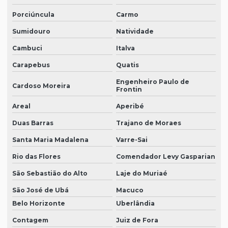
Porciúncula
Carmo
Sumidouro
Natividade
Cambuci
Italva
Carapebus
Quatis
Engenheiro Paulo de
Cardoso Moreira
Frontin
Areal
Aperibé
Duas Barras
Trajano de Moraes
Santa Maria Madalena
Varre-Sai
Rio das Flores
Comendador Levy Gasparian
São Sebastião do Alto
Laje do Muriaé
São José de Ubá
Macuco
Belo Horizonte
Uberlândia
Contagem
Juiz de Fora