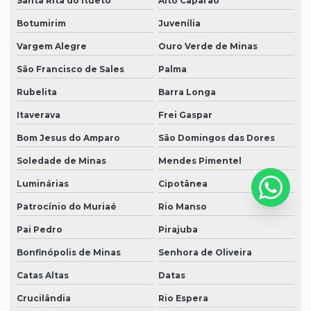
Santa Rita do Itueto
Alto Caparaó
Botumirim
Juvenília
Vargem Alegre
Ouro Verde de Minas
São Francisco de Sales
Palma
Rubelita
Barra Longa
Itaverava
Frei Gaspar
Bom Jesus do Amparo
São Domingos das Dores
Soledade de Minas
Mendes Pimentel
Luminárias
Cipotânea
Patrocínio do Muriaé
Rio Manso
Pai Pedro
Pirajuba
Bonfinópolis de Minas
Senhora de Oliveira
Catas Altas
Datas
Crucilândia
Rio Espera