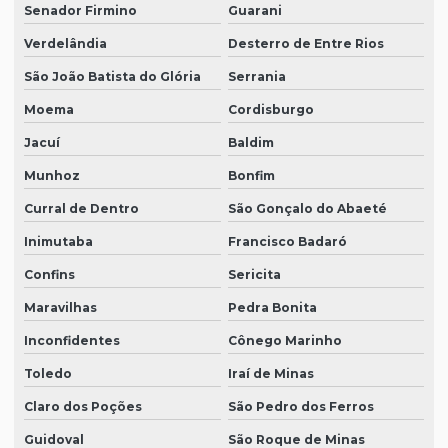
Senador Firmino
Guarani
Verdelândia
Desterro de Entre Rios
São João Batista do Glória
Serrania
Moema
Cordisburgo
Jacuí
Baldim
Munhoz
Bonfim
Curral de Dentro
São Gonçalo do Abaeté
Inimutaba
Francisco Badaró
Confins
Sericita
Maravilhas
Pedra Bonita
Inconfidentes
Cônego Marinho
Toledo
Iraí de Minas
Claro dos Poções
São Pedro dos Ferros
Guidoval
São Roque de Minas