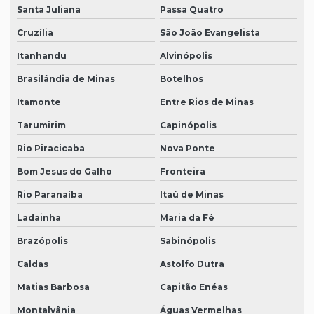
Santa Juliana
Passa Quatro
Cruzília
São João Evangelista
Itanhandu
Alvinópolis
Brasilândia de Minas
Botelhos
Itamonte
Entre Rios de Minas
Tarumirim
Capinópolis
Rio Piracicaba
Nova Ponte
Bom Jesus do Galho
Fronteira
Rio Paranaíba
Itaú de Minas
Ladainha
Maria da Fé
Brazópolis
Sabinópolis
Caldas
Astolfo Dutra
Matias Barbosa
Capitão Enéas
Montalvânia
Águas Vermelhas