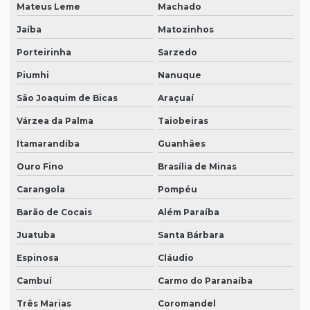
Mateus Leme
Machado
Jaíba
Matozinhos
Porteirinha
Sarzedo
Piumhi
Nanuque
São Joaquim de Bicas
Araçuaí
Várzea da Palma
Taiobeiras
Itamarandiba
Guanhães
Ouro Fino
Brasília de Minas
Carangola
Pompéu
Barão de Cocais
Além Paraíba
Juatuba
Santa Bárbara
Espinosa
Cláudio
Cambuí
Carmo do Paranaíba
Três Marias
Coromandel