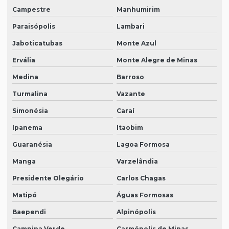
Campestre
Manhumirim
Paraisópolis
Lambari
Jaboticatubas
Monte Azul
Ervália
Monte Alegre de Minas
Medina
Barroso
Turmalina
Vazante
Simonésia
Caraí
Ipanema
Itaobim
Guaranésia
Lagoa Formosa
Manga
Varzelândia
Presidente Olegário
Carlos Chagas
Matipó
Águas Formosas
Baependi
Alpinópolis
Campina Verde
Carmópolis de Minas