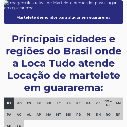
Martelete demolidor para alugar em guararema
Principais cidades e
regiões do Brasil onde
a Loca Tudo atende
Locação de martelete
em guararema:
GO e
RJ
MG
ES
SP
PR
SC
RS
PE
BA
CE
AM
DF
PA
AC
AL
AP
MA
MT
MS
PB
PI
RN
RO
RR
SE
TO