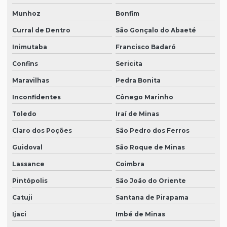
Munhoz
Bonfim
Curral de Dentro
São Gonçalo do Abaeté
Inimutaba
Francisco Badaró
Confins
Sericita
Maravilhas
Pedra Bonita
Inconfidentes
Cônego Marinho
Toledo
Iraí de Minas
Claro dos Poções
São Pedro dos Ferros
Guidoval
São Roque de Minas
Lassance
Coimbra
Pintópolis
São João do Oriente
Catuji
Santana de Pirapama
Ijaci
Imbé de Minas