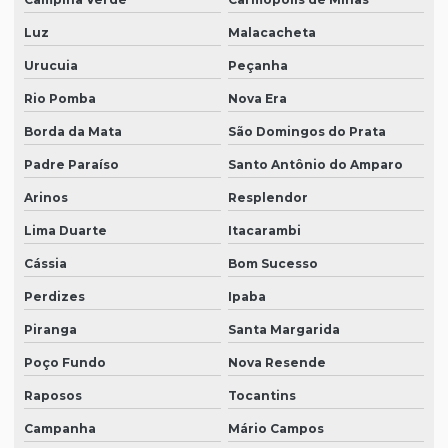
Luz
Malacacheta
Urucuia
Peçanha
Rio Pomba
Nova Era
Borda da Mata
São Domingos do Prata
Padre Paraíso
Santo Antônio do Amparo
Arinos
Resplendor
Lima Duarte
Itacarambi
Cássia
Bom Sucesso
Perdizes
Ipaba
Piranga
Santa Margarida
Poço Fundo
Nova Resende
Raposos
Tocantins
Campanha
Mário Campos