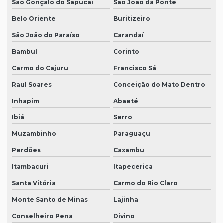
São Gonçalo do Sapucaí
São João da Ponte
Belo Oriente
Buritizeiro
São João do Paraíso
Carandaí
Bambuí
Corinto
Carmo do Cajuru
Francisco Sá
Raul Soares
Conceição do Mato Dentro
Inhapim
Abaeté
Ibiá
Serro
Muzambinho
Paraguaçu
Perdões
Caxambu
Itambacuri
Itapecerica
Santa Vitória
Carmo do Rio Claro
Monte Santo de Minas
Lajinha
Conselheiro Pena
Divino