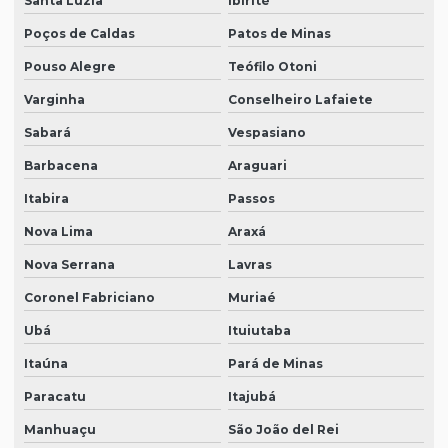
Santa Luzia
Ibirité
Poços de Caldas
Patos de Minas
Pouso Alegre
Teófilo Otoni
Varginha
Conselheiro Lafaiete
Sabará
Vespasiano
Barbacena
Araguari
Itabira
Passos
Nova Lima
Araxá
Nova Serrana
Lavras
Coronel Fabriciano
Muriaé
Ubá
Ituiutaba
Itaúna
Pará de Minas
Paracatu
Itajubá
Manhuaçu
São João del Rei