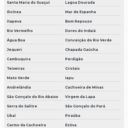
Santa Maria do Suaçuí
Lagoa Dourada
Ilicínea
Mar de Espanha
Itapeva
Bom Repouso
Rio Vermelho
Dores do Indaiá
Água Boa
Conceição do Rio Verde
Jequeri
Chapada Gaúcha
Cambuquira
Perdigão
Teixeiras
Cristais
Mato Verde
Iapu
Andrelândia
Cachoeira de Minas
São Gonçalo do Rio Abaixo
Virgem da Lapa
Serra do Salitre
São Gonçalo do Pará
Ubaí
Piraúba
Carmo da Cachoeira
Estiva