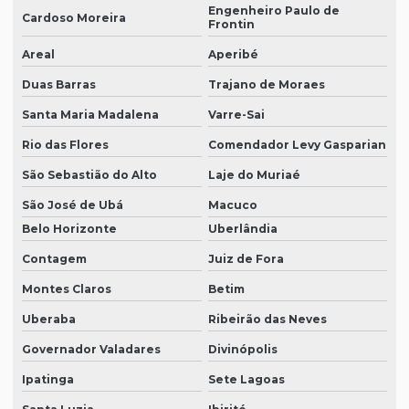
Engenheiro Paulo de
Cardoso Moreira
Frontin
Areal
Aperibé
Duas Barras
Trajano de Moraes
Santa Maria Madalena
Varre-Sai
Rio das Flores
Comendador Levy Gasparian
São Sebastião do Alto
Laje do Muriaé
São José de Ubá
Macuco
Belo Horizonte
Uberlândia
Contagem
Juiz de Fora
Montes Claros
Betim
Uberaba
Ribeirão das Neves
Governador Valadares
Divinópolis
Ipatinga
Sete Lagoas