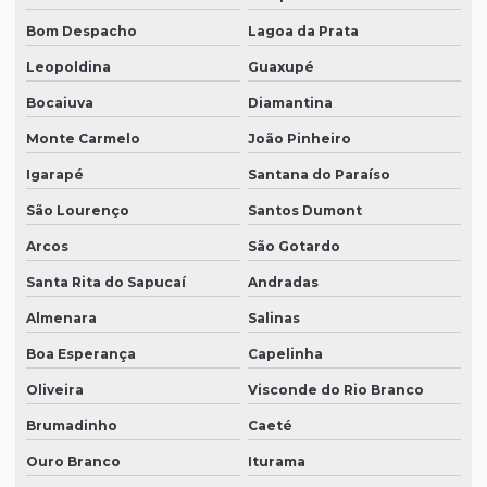
Bom Despacho
Lagoa da Prata
Leopoldina
Guaxupé
Bocaiuva
Diamantina
Monte Carmelo
João Pinheiro
Igarapé
Santana do Paraíso
São Lourenço
Santos Dumont
Arcos
São Gotardo
Santa Rita do Sapucaí
Andradas
Almenara
Salinas
Boa Esperança
Capelinha
Oliveira
Visconde do Rio Branco
Brumadinho
Caeté
Ouro Branco
Iturama