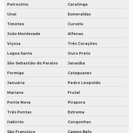
Patrocínio
Caratinga
Unaí
Esmeraldas
Timóteo
Curvelo
João Monlevade
Alfenas
Viçosa
Três Corações
Lagoa Santa
Ouro Preto
São Sebastião do Paraíso
Janaúba
Formiga
Cataguases
Januária
Pedro Leopoldo
Mariana
Frutal
Ponte Nova
Pirapora
Três Pontas
Extrema
Itabirito
Congonhas
São Francisco
Campo Belo