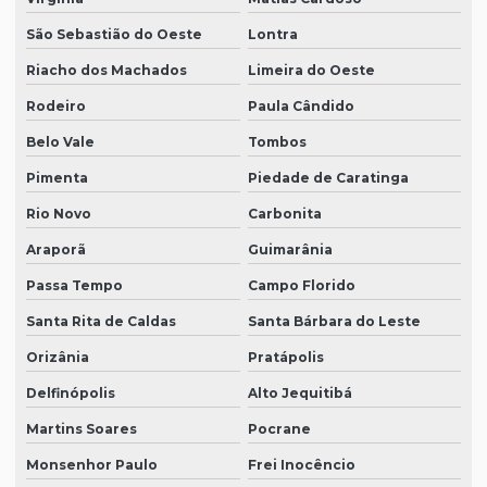
São Sebastião do Oeste
Lontra
Riacho dos Machados
Limeira do Oeste
Rodeiro
Paula Cândido
Belo Vale
Tombos
Pimenta
Piedade de Caratinga
Rio Novo
Carbonita
Araporã
Guimarânia
Passa Tempo
Campo Florido
Santa Rita de Caldas
Santa Bárbara do Leste
Orizânia
Pratápolis
Delfinópolis
Alto Jequitibá
Martins Soares
Pocrane
Monsenhor Paulo
Frei Inocêncio