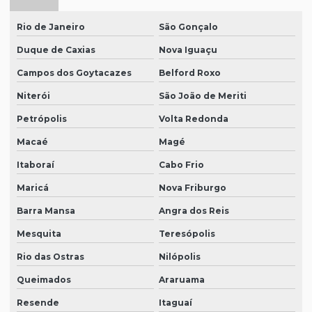
Rio de Janeiro
São Gonçalo
Duque de Caxias
Nova Iguaçu
Campos dos Goytacazes
Belford Roxo
Niterói
São João de Meriti
Petrópolis
Volta Redonda
Macaé
Magé
Itaboraí
Cabo Frio
Maricá
Nova Friburgo
Barra Mansa
Angra dos Reis
Mesquita
Teresópolis
Rio das Ostras
Nilópolis
Queimados
Araruama
Resende
Itaguaí