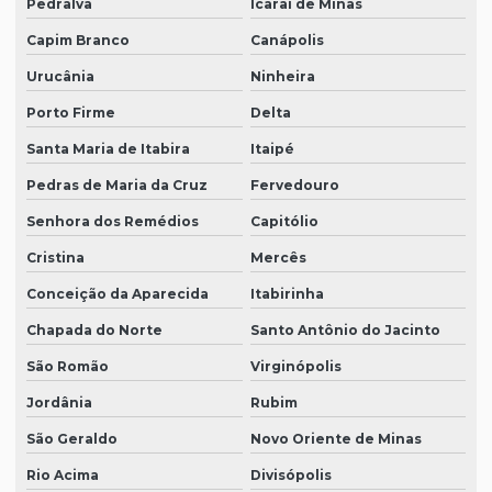
Pedralva
Icaraí de Minas
Capim Branco
Canápolis
Urucânia
Ninheira
Porto Firme
Delta
Santa Maria de Itabira
Itaipé
Pedras de Maria da Cruz
Fervedouro
Senhora dos Remédios
Capitólio
Cristina
Mercês
Conceição da Aparecida
Itabirinha
Chapada do Norte
Santo Antônio do Jacinto
São Romão
Virginópolis
Jordânia
Rubim
São Geraldo
Novo Oriente de Minas
Rio Acima
Divisópolis