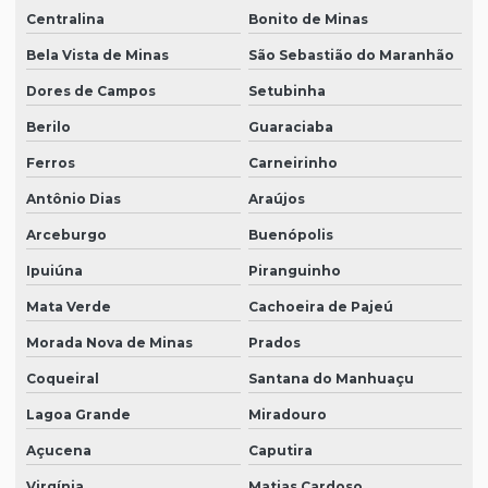
Centralina
Bonito de Minas
Bela Vista de Minas
São Sebastião do Maranhão
Dores de Campos
Setubinha
Berilo
Guaraciaba
Ferros
Carneirinho
Antônio Dias
Araújos
Arceburgo
Buenópolis
Ipuiúna
Piranguinho
Mata Verde
Cachoeira de Pajeú
Morada Nova de Minas
Prados
Coqueiral
Santana do Manhuaçu
Lagoa Grande
Miradouro
Açucena
Caputira
Virgínia
Matias Cardoso