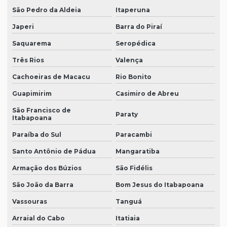
São Pedro da Aldeia
Itaperuna
Japeri
Barra do Piraí
Saquarema
Seropédica
Três Rios
Valença
Cachoeiras de Macacu
Rio Bonito
Guapimirim
Casimiro de Abreu
São Francisco de
Paraty
Itabapoana
Paraíba do Sul
Paracambi
Santo Antônio de Pádua
Mangaratiba
Armação dos Búzios
São Fidélis
São João da Barra
Bom Jesus do Itabapoana
Vassouras
Tanguá
Arraial do Cabo
Itatiaia