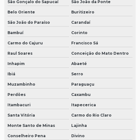
São Gonçalo do Sapucaí
São João da Ponte
Belo Oriente
Buritizeiro
São João do Paraíso
Carandaí
Bambuí
Corinto
Carmo do Cajuru
Francisco Sá
Raul Soares
Conceição do Mato Dentro
Inhapim
Abaeté
Ibiá
Serro
Muzambinho
Paraguaçu
Perdões
Caxambu
Itambacuri
Itapecerica
Santa Vitória
Carmo do Rio Claro
Monte Santo de Minas
Lajinha
Conselheiro Pena
Divino