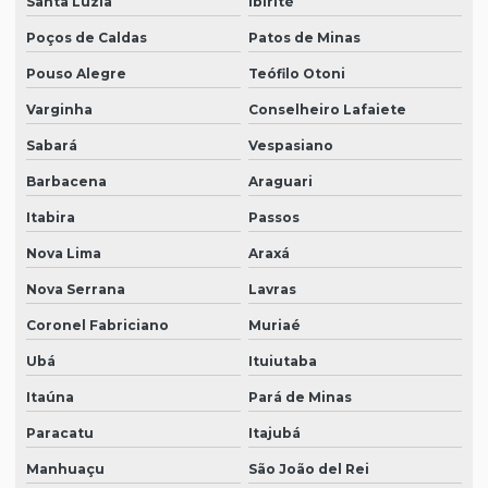
Santa Luzia
Ibirité
Poços de Caldas
Patos de Minas
Pouso Alegre
Teófilo Otoni
Varginha
Conselheiro Lafaiete
Sabará
Vespasiano
Barbacena
Araguari
Itabira
Passos
Nova Lima
Araxá
Nova Serrana
Lavras
Coronel Fabriciano
Muriaé
Ubá
Ituiutaba
Itaúna
Pará de Minas
Paracatu
Itajubá
Manhuaçu
São João del Rei