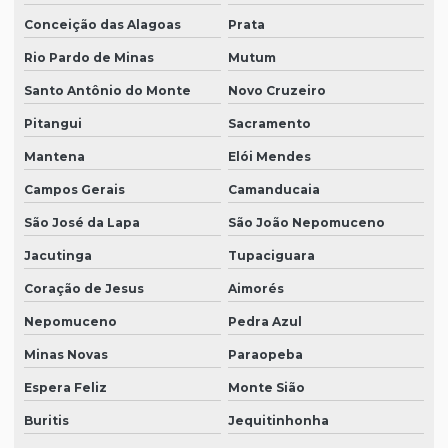
Conceição das Alagoas
Prata
Rio Pardo de Minas
Mutum
Santo Antônio do Monte
Novo Cruzeiro
Pitangui
Sacramento
Mantena
Elói Mendes
Campos Gerais
Camanducaia
São José da Lapa
São João Nepomuceno
Jacutinga
Tupaciguara
Coração de Jesus
Aimorés
Nepomuceno
Pedra Azul
Minas Novas
Paraopeba
Espera Feliz
Monte Sião
Buritis
Jequitinhonha