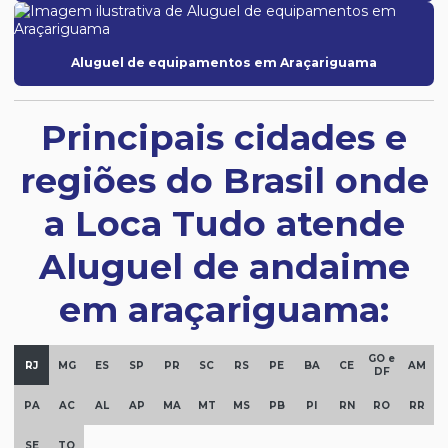
Aluguel de equipamentos em Araçariguama
Principais cidades e
regiões do Brasil onde
a Loca Tudo atende
Aluguel de andaime
em araçariguama:
GO e
RJ
MG
ES
SP
PR
SC
RS
PE
BA
CE
AM
DF
PA
AC
AL
AP
MA
MT
MS
PB
PI
RN
RO
RR
SE
TO