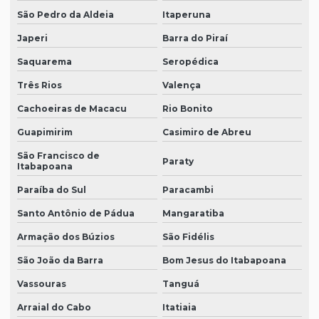
São Pedro da Aldeia
Itaperuna
Japeri
Barra do Piraí
Saquarema
Seropédica
Três Rios
Valença
Cachoeiras de Macacu
Rio Bonito
Guapimirim
Casimiro de Abreu
São Francisco de
Paraty
Itabapoana
Paraíba do Sul
Paracambi
Santo Antônio de Pádua
Mangaratiba
Armação dos Búzios
São Fidélis
São João da Barra
Bom Jesus do Itabapoana
Vassouras
Tanguá
Arraial do Cabo
Itatiaia