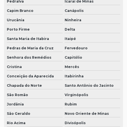
Pedralva
Icaraí de Minas
Capim Branco
Canápolis
Urucânia
Ninheira
Porto Firme
Delta
Santa Maria de Itabira
Itaipé
Pedras de Maria da Cruz
Fervedouro
Senhora dos Remédios
Capitólio
Cristina
Mercês
Conceição da Aparecida
Itabirinha
Chapada do Norte
Santo Antônio do Jacinto
São Romão
Virginópolis
Jordânia
Rubim
São Geraldo
Novo Oriente de Minas
Rio Acima
Divisópolis