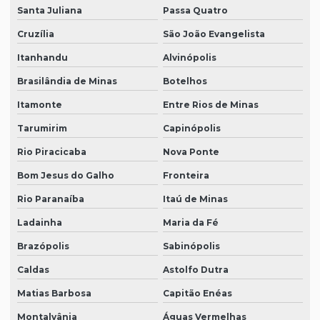
Santa Juliana
Passa Quatro
Cruzília
São João Evangelista
Itanhandu
Alvinópolis
Brasilândia de Minas
Botelhos
Itamonte
Entre Rios de Minas
Tarumirim
Capinópolis
Rio Piracicaba
Nova Ponte
Bom Jesus do Galho
Fronteira
Rio Paranaíba
Itaú de Minas
Ladainha
Maria da Fé
Brazópolis
Sabinópolis
Caldas
Astolfo Dutra
Matias Barbosa
Capitão Enéas
Montalvânia
Águas Vermelhas