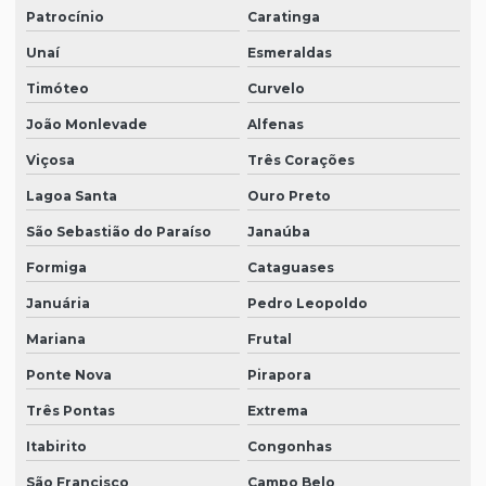
Patrocínio
Caratinga
Unaí
Esmeraldas
Timóteo
Curvelo
João Monlevade
Alfenas
Viçosa
Três Corações
Lagoa Santa
Ouro Preto
São Sebastião do Paraíso
Janaúba
Formiga
Cataguases
Januária
Pedro Leopoldo
Mariana
Frutal
Ponte Nova
Pirapora
Três Pontas
Extrema
Itabirito
Congonhas
São Francisco
Campo Belo