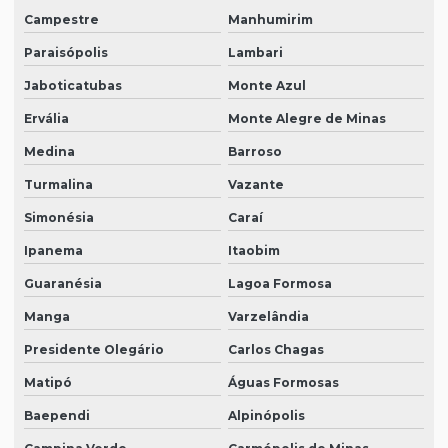
Campestre
Manhumirim
Paraisópolis
Lambari
Jaboticatubas
Monte Azul
Ervália
Monte Alegre de Minas
Medina
Barroso
Turmalina
Vazante
Simonésia
Caraí
Ipanema
Itaobim
Guaranésia
Lagoa Formosa
Manga
Varzelândia
Presidente Olegário
Carlos Chagas
Matipó
Águas Formosas
Baependi
Alpinópolis