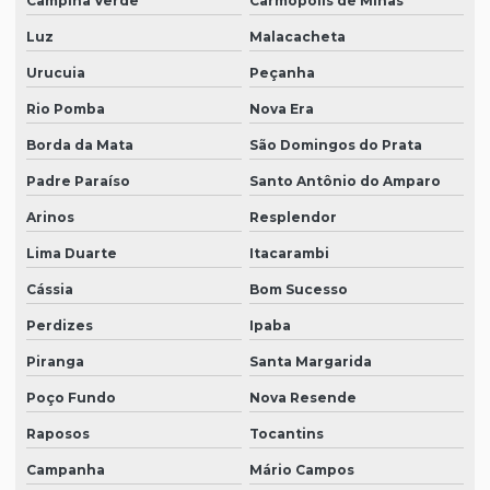
Campina Verde
Carmópolis de Minas
Luz
Malacacheta
Urucuia
Peçanha
Rio Pomba
Nova Era
Borda da Mata
São Domingos do Prata
Padre Paraíso
Santo Antônio do Amparo
Arinos
Resplendor
Lima Duarte
Itacarambi
Cássia
Bom Sucesso
Perdizes
Ipaba
Piranga
Santa Margarida
Poço Fundo
Nova Resende
Raposos
Tocantins
Campanha
Mário Campos