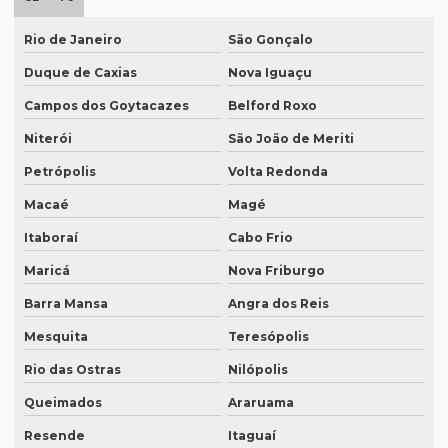
Rio de Janeiro
São Gonçalo
Duque de Caxias
Nova Iguaçu
Campos dos Goytacazes
Belford Roxo
Niterói
São João de Meriti
Petrópolis
Volta Redonda
Macaé
Magé
Itaboraí
Cabo Frio
Maricá
Nova Friburgo
Barra Mansa
Angra dos Reis
Mesquita
Teresópolis
Rio das Ostras
Nilópolis
Queimados
Araruama
Resende
Itaguaí