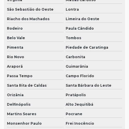
São Sebastião do Oeste
Lontra
Riacho dos Machados
Limeira do Oeste
Rodeiro
Paula Cândido
Belo Vale
Tombos
Pimenta
Piedade de Caratinga
Rio Novo
Carbonita
Araporã
Guimarânia
Passa Tempo
Campo Florido
Santa Rita de Caldas
Santa Bárbara do Leste
Orizânia
Pratápolis
Delfinópolis
Alto Jequitibá
Martins Soares
Pocrane
Monsenhor Paulo
Frei Inocêncio