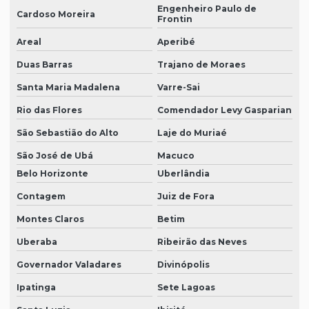
Engenheiro Paulo de
Cardoso Moreira
Frontin
Areal
Aperibé
Duas Barras
Trajano de Moraes
Santa Maria Madalena
Varre-Sai
Rio das Flores
Comendador Levy Gasparian
São Sebastião do Alto
Laje do Muriaé
São José de Ubá
Macuco
Belo Horizonte
Uberlândia
Contagem
Juiz de Fora
Montes Claros
Betim
Uberaba
Ribeirão das Neves
Governador Valadares
Divinópolis
Ipatinga
Sete Lagoas