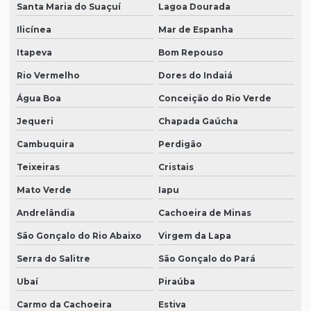
Santa Maria do Suaçuí
Lagoa Dourada
Ilicínea
Mar de Espanha
Itapeva
Bom Repouso
Rio Vermelho
Dores do Indaiá
Água Boa
Conceição do Rio Verde
Jequeri
Chapada Gaúcha
Cambuquira
Perdigão
Teixeiras
Cristais
Mato Verde
Iapu
Andrelândia
Cachoeira de Minas
São Gonçalo do Rio Abaixo
Virgem da Lapa
Serra do Salitre
São Gonçalo do Pará
Ubaí
Piraúba
Carmo da Cachoeira
Estiva