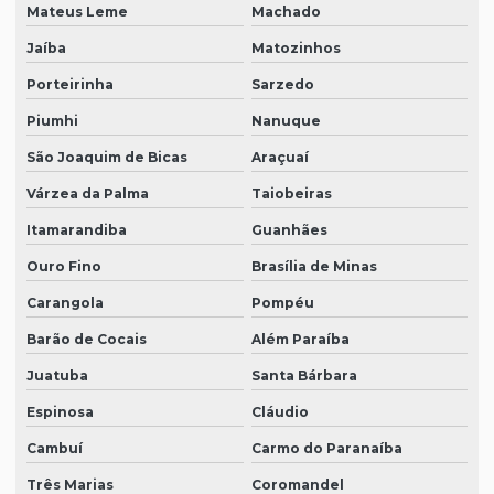
Mateus Leme
Machado
Jaíba
Matozinhos
Porteirinha
Sarzedo
Piumhi
Nanuque
São Joaquim de Bicas
Araçuaí
Várzea da Palma
Taiobeiras
Itamarandiba
Guanhães
Ouro Fino
Brasília de Minas
Carangola
Pompéu
Barão de Cocais
Além Paraíba
Juatuba
Santa Bárbara
Espinosa
Cláudio
Cambuí
Carmo do Paranaíba
Três Marias
Coromandel