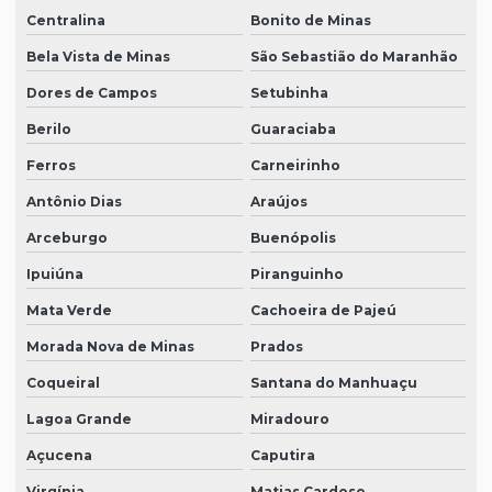
Centralina
Bonito de Minas
Bela Vista de Minas
São Sebastião do Maranhão
Dores de Campos
Setubinha
Berilo
Guaraciaba
Ferros
Carneirinho
Antônio Dias
Araújos
Arceburgo
Buenópolis
Ipuiúna
Piranguinho
Mata Verde
Cachoeira de Pajeú
Morada Nova de Minas
Prados
Coqueiral
Santana do Manhuaçu
Lagoa Grande
Miradouro
Açucena
Caputira
Virgínia
Matias Cardoso