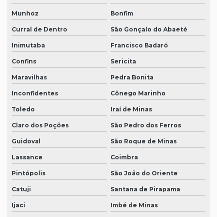
Munhoz
Bonfim
Curral de Dentro
São Gonçalo do Abaeté
Inimutaba
Francisco Badaró
Confins
Sericita
Maravilhas
Pedra Bonita
Inconfidentes
Cônego Marinho
Toledo
Iraí de Minas
Claro dos Poções
São Pedro dos Ferros
Guidoval
São Roque de Minas
Lassance
Coimbra
Pintópolis
São João do Oriente
Catuji
Santana de Pirapama
Ijaci
Imbé de Minas