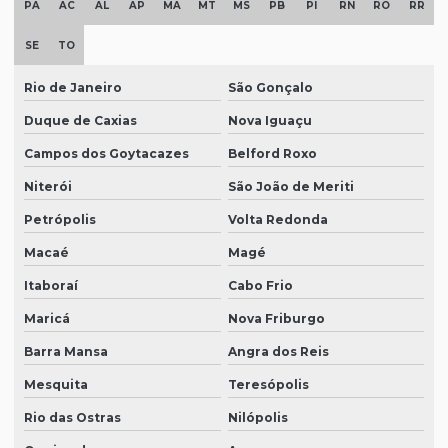
PA
AC
AL
AP
MA
MT
MS
PB
PI
RN
RO
RR
SE
TO
Rio de Janeiro
São Gonçalo
Duque de Caxias
Nova Iguaçu
Campos dos Goytacazes
Belford Roxo
Niterói
São João de Meriti
Petrópolis
Volta Redonda
Macaé
Magé
Itaboraí
Cabo Frio
Maricá
Nova Friburgo
Barra Mansa
Angra dos Reis
Mesquita
Teresópolis
Rio das Ostras
Nilópolis