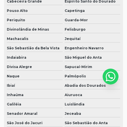
Cabeceira Grande
Espírito Santo do Dourado
Pouso Alto
Capetinga
Periquito
Guarda-Mor
Divinolândia de Minas
Felisburgo
Machacalis
Jequitaí
São Sebastião da Bela Vista
Engenheiro Navarro
Indaiabira
São Miguel do Anta
Divisa Alegre
Sapucaí-Mirim
Naque
Palmópolis
Ibiaí
Abadia dos Dourados
Inhaúma
Aiuruoca
Galiléia
Luislândia
Senador Amaral
Jeceaba
São José do Jacuri
São Sebastião do Anta