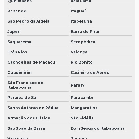
Queimados
Araruama
Resende
Itaguaí
São Pedro da Aldeia
Itaperuna
Japeri
Barra do Piraí
Saquarema
Seropédica
Três Rios
Valença
Cachoeiras de Macacu
Rio Bonito
Guapimirim
Casimiro de Abreu
São Francisco de
Paraty
Itabapoana
Paraíba do Sul
Paracambi
Santo Antônio de Pádua
Mangaratiba
Armação dos Búzios
São Fidélis
São João da Barra
Bom Jesus do Itabapoana
Vassouras
Tanguá