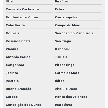
Ubaí
Piraúba
Carmo da Cachoeira
Estiva
Prudente de Morais
Caetanópolis
Cabo Verde
Campo do Meio
Gouveia
São João do Manhuaçu
Resende Costa
São Tiago
Planura
Itanhomi
Antônio Carlos
Juruaia
Congonhal
Pirapetinga
Jacinto
Carmo da Mata
Recreio
Ibiraci
Bueno Brandão
Alto Rio Doce
Coroaci
Ponto dos Volantes
Conceição dos Ouros
Igaratinga