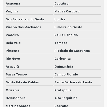
Açucena
Caputira
Virgínia
Matias Cardoso
São Sebastião do Oeste
Lontra
Riacho dos Machados
Limeira do Oeste
Rodeiro
Paula Cândido
Belo Vale
Tombos
Pimenta
Piedade de Caratinga
Rio Novo
Carbonita
Araporã
Guimarânia
Passa Tempo
Campo Florido
Santa Rita de Caldas
Santa Bárbara do Leste
Orizânia
Pratápolis
Delfinópolis
Alto Jequitibá
Martins Soares
Pocrane