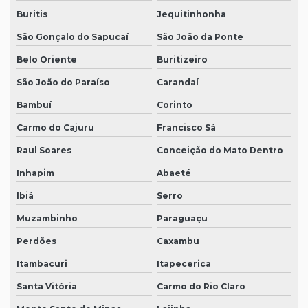
Buritis
Jequitinhonha
São Gonçalo do Sapucaí
São João da Ponte
Belo Oriente
Buritizeiro
São João do Paraíso
Carandaí
Bambuí
Corinto
Carmo do Cajuru
Francisco Sá
Raul Soares
Conceição do Mato Dentro
Inhapim
Abaeté
Ibiá
Serro
Muzambinho
Paraguaçu
Perdões
Caxambu
Itambacuri
Itapecerica
Santa Vitória
Carmo do Rio Claro