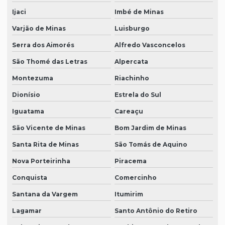
Ijaci
Imbé de Minas
Varjão de Minas
Luisburgo
Serra dos Aimorés
Alfredo Vasconcelos
São Thomé das Letras
Alpercata
Montezuma
Riachinho
Dionísio
Estrela do Sul
Iguatama
Careaçu
São Vicente de Minas
Bom Jardim de Minas
Santa Rita de Minas
São Tomás de Aquino
Nova Porteirinha
Piracema
Conquista
Comercinho
Santana da Vargem
Itumirim
Lagamar
Santo Antônio do Retiro