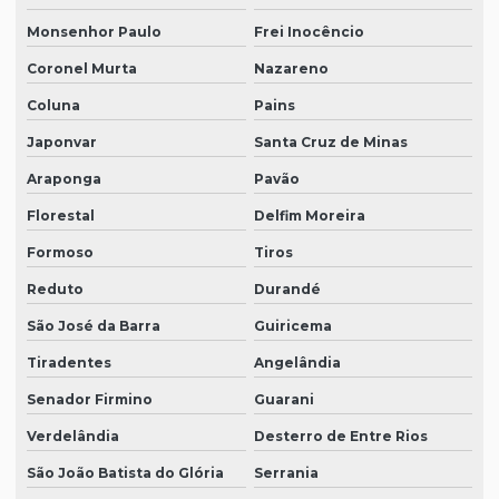
Monsenhor Paulo
Frei Inocêncio
Coronel Murta
Nazareno
Coluna
Pains
Japonvar
Santa Cruz de Minas
Araponga
Pavão
Florestal
Delfim Moreira
Formoso
Tiros
Reduto
Durandé
São José da Barra
Guiricema
Tiradentes
Angelândia
Senador Firmino
Guarani
Verdelândia
Desterro de Entre Rios
São João Batista do Glória
Serrania