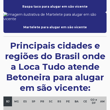
Raspa taco para alugar em são vicente
Martelete para alugar em são vicente
Principais cidades e
regiões do Brasil onde
a Loca Tudo atende
Betoneira para alugar
em são vicente:
GO e
RJ
MG
ES
SP
PR
SC
RS
PE
BA
CE
AM
DF