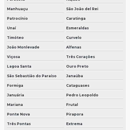
Manhuaçu
São João del Rei
Patrocínio
Caratinga
Unaí
Esmeraldas
Timóteo
Curvelo
João Monlevade
Alfenas
Viçosa
Três Corações
Lagoa Santa
Ouro Preto
São Sebastião do Paraíso
Janaúba
Formiga
Cataguases
Januária
Pedro Leopoldo
Mariana
Frutal
Ponte Nova
Pirapora
Três Pontas
Extrema