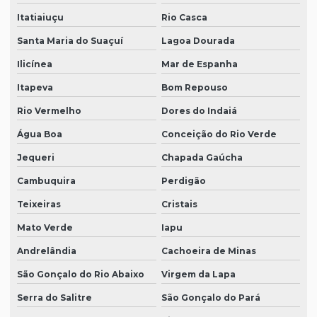
Itatiaiuçu
Rio Casca
Santa Maria do Suaçuí
Lagoa Dourada
Ilicínea
Mar de Espanha
Itapeva
Bom Repouso
Rio Vermelho
Dores do Indaiá
Água Boa
Conceição do Rio Verde
Jequeri
Chapada Gaúcha
Cambuquira
Perdigão
Teixeiras
Cristais
Mato Verde
Iapu
Andrelândia
Cachoeira de Minas
São Gonçalo do Rio Abaixo
Virgem da Lapa
Serra do Salitre
São Gonçalo do Pará