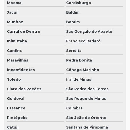
Moema
Cordisburgo
Jacuí
Baldim
Munhoz
Bonfim
Curral de Dentro
São Gonçalo do Abaeté
Inimutaba
Francisco Badaró
Confins
Sericita
Maravilhas
Pedra Bonita
Inconfidentes
Cônego Marinho
Toledo
Iraí de Minas
Claro dos Poções
São Pedro dos Ferros
Guidoval
São Roque de Minas
Lassance
Coimbra
Pintópolis
São João do Oriente
Catuji
Santana de Pirapama