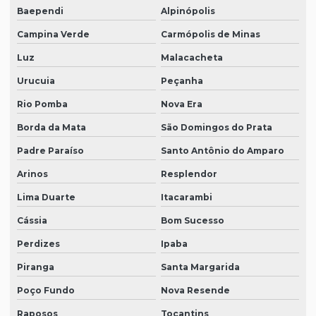
Baependi
Alpinópolis
Campina Verde
Carmópolis de Minas
Luz
Malacacheta
Urucuia
Peçanha
Rio Pomba
Nova Era
Borda da Mata
São Domingos do Prata
Padre Paraíso
Santo Antônio do Amparo
Arinos
Resplendor
Lima Duarte
Itacarambi
Cássia
Bom Sucesso
Perdizes
Ipaba
Piranga
Santa Margarida
Poço Fundo
Nova Resende
Raposos
Tocantins