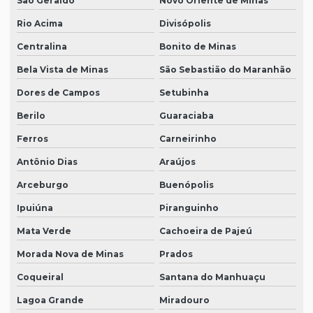
São Geraldo
Novo Oriente de Minas
Rio Acima
Divisópolis
Centralina
Bonito de Minas
Bela Vista de Minas
São Sebastião do Maranhão
Dores de Campos
Setubinha
Berilo
Guaraciaba
Ferros
Carneirinho
Antônio Dias
Araújos
Arceburgo
Buenópolis
Ipuiúna
Piranguinho
Mata Verde
Cachoeira de Pajeú
Morada Nova de Minas
Prados
Coqueiral
Santana do Manhuaçu
Lagoa Grande
Miradouro