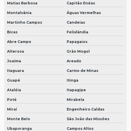
Matias Barbosa
Capitão Enéas
Montalvânia
Águas Vermelhas
Martinho Campos
Candeias
Bicas
Felixlândia
Abre Campo
Papagaios
Alterosa
Grão Mogol
Joaíma
Areado
Itaguara
Carmo de Minas
Guapé
Itinga
Ataléia
Itapagipe
Poté
Mirabela
Miraí
Engenheiro Caldas
Monte Belo
São João das Missões
Ubaporanga
Campos Altos