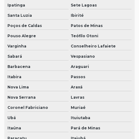
Ipatinga
Sete Lagoas
Santa Luzia
Ibirité
Poços de Caldas
Patos de Minas
Pouso Alegre
Teófilo Otoni
Varginha
Conselheiro Lafaiete
Sabará
Vespasiano
Barbacena
Araguari
Itabira
Passos
Nova Lima
Araxá
Nova Serrana
Lavras
Coronel Fabriciano
Muriaé
Ubá
Ituiutaba
Itaúna
Pará de Minas
Paracatu
Itajubá