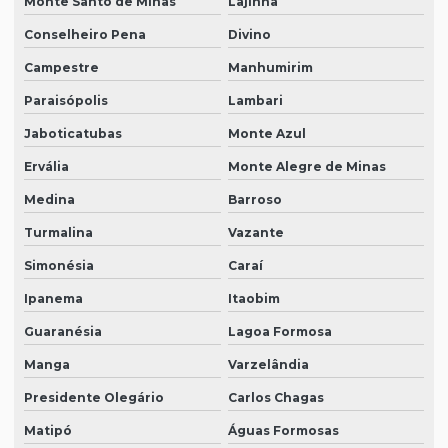
Monte Santo de Minas
Lajinha
Conselheiro Pena
Divino
Campestre
Manhumirim
Paraisópolis
Lambari
Jaboticatubas
Monte Azul
Ervália
Monte Alegre de Minas
Medina
Barroso
Turmalina
Vazante
Simonésia
Caraí
Ipanema
Itaobim
Guaranésia
Lagoa Formosa
Manga
Varzelândia
Presidente Olegário
Carlos Chagas
Matipó
Águas Formosas