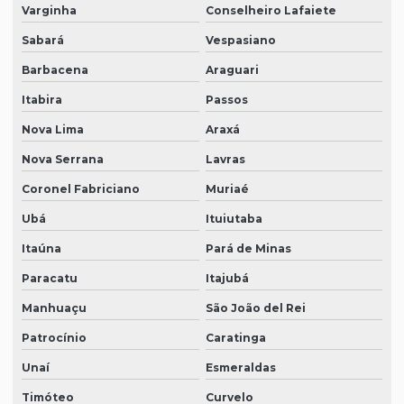
Varginha
Conselheiro Lafaiete
Sabará
Vespasiano
Barbacena
Araguari
Itabira
Passos
Nova Lima
Araxá
Nova Serrana
Lavras
Coronel Fabriciano
Muriaé
Ubá
Ituiutaba
Itaúna
Pará de Minas
Paracatu
Itajubá
Manhuaçu
São João del Rei
Patrocínio
Caratinga
Unaí
Esmeraldas
Timóteo
Curvelo