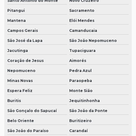
Santo Antônio do Monte
Novo Cruzeiro
Pitangui
Sacramento
Mantena
Elói Mendes
Campos Gerais
Camanducaia
São José da Lapa
São João Nepomuceno
Jacutinga
Tupaciguara
Coração de Jesus
Aimorés
Nepomuceno
Pedra Azul
Minas Novas
Paraopeba
Espera Feliz
Monte Sião
Buritis
Jequitinhonha
São Gonçalo do Sapucaí
São João da Ponte
Belo Oriente
Buritizeiro
São João do Paraíso
Carandaí