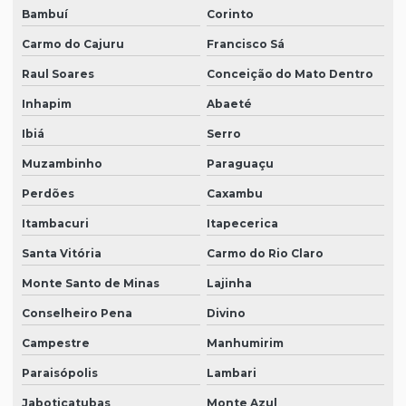
Bambuí
Corinto
Carmo do Cajuru
Francisco Sá
Raul Soares
Conceição do Mato Dentro
Inhapim
Abaeté
Ibiá
Serro
Muzambinho
Paraguaçu
Perdões
Caxambu
Itambacuri
Itapecerica
Santa Vitória
Carmo do Rio Claro
Monte Santo de Minas
Lajinha
Conselheiro Pena
Divino
Campestre
Manhumirim
Paraisópolis
Lambari
Jaboticatubas
Monte Azul