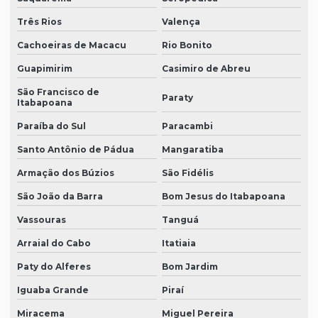
Três Rios
Valença
Cachoeiras de Macacu
Rio Bonito
Guapimirim
Casimiro de Abreu
São Francisco de
Paraty
Itabapoana
Paraíba do Sul
Paracambi
Santo Antônio de Pádua
Mangaratiba
Armação dos Búzios
São Fidélis
São João da Barra
Bom Jesus do Itabapoana
Vassouras
Tanguá
Arraial do Cabo
Itatiaia
Paty do Alferes
Bom Jardim
Iguaba Grande
Piraí
Miracema
Miguel Pereira