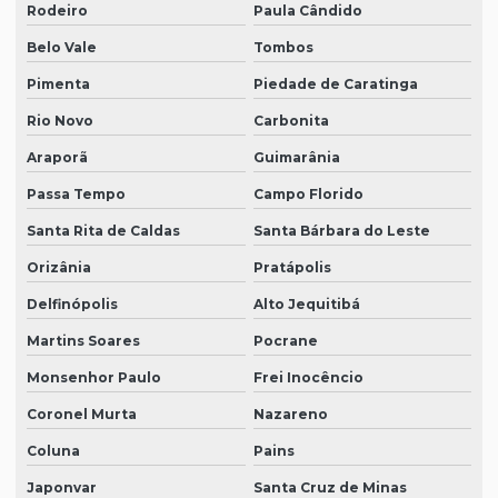
Rodeiro
Paula Cândido
Belo Vale
Tombos
Pimenta
Piedade de Caratinga
Rio Novo
Carbonita
Araporã
Guimarânia
Passa Tempo
Campo Florido
Santa Rita de Caldas
Santa Bárbara do Leste
Orizânia
Pratápolis
Delfinópolis
Alto Jequitibá
Martins Soares
Pocrane
Monsenhor Paulo
Frei Inocêncio
Coronel Murta
Nazareno
Coluna
Pains
Japonvar
Santa Cruz de Minas