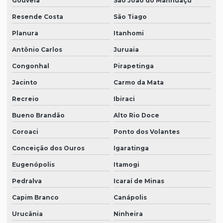
Gouveia
São João do Manhuaçu
Resende Costa
São Tiago
Planura
Itanhomi
Antônio Carlos
Juruaia
Congonhal
Pirapetinga
Jacinto
Carmo da Mata
Recreio
Ibiraci
Bueno Brandão
Alto Rio Doce
Coroaci
Ponto dos Volantes
Conceição dos Ouros
Igaratinga
Eugenópolis
Itamogi
Pedralva
Icaraí de Minas
Capim Branco
Canápolis
Urucânia
Ninheira