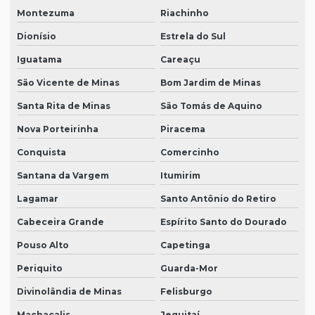
Montezuma
Riachinho
Dionísio
Estrela do Sul
Iguatama
Careaçu
São Vicente de Minas
Bom Jardim de Minas
Santa Rita de Minas
São Tomás de Aquino
Nova Porteirinha
Piracema
Conquista
Comercinho
Santana da Vargem
Itumirim
Lagamar
Santo Antônio do Retiro
Cabeceira Grande
Espírito Santo do Dourado
Pouso Alto
Capetinga
Periquito
Guarda-Mor
Divinolândia de Minas
Felisburgo
Machacalis
Jequitaí