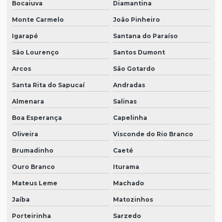
Bocaiuva
Diamantina
Monte Carmelo
João Pinheiro
Igarapé
Santana do Paraíso
São Lourenço
Santos Dumont
Arcos
São Gotardo
Santa Rita do Sapucaí
Andradas
Almenara
Salinas
Boa Esperança
Capelinha
Oliveira
Visconde do Rio Branco
Brumadinho
Caeté
Ouro Branco
Iturama
Mateus Leme
Machado
Jaíba
Matozinhos
Porteirinha
Sarzedo