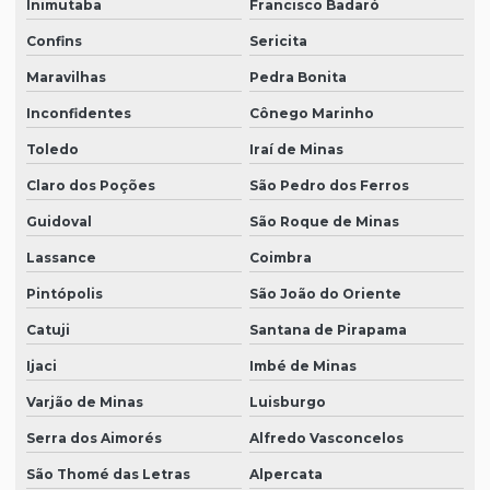
Inimutaba
Francisco Badaró
Confins
Sericita
Maravilhas
Pedra Bonita
Inconfidentes
Cônego Marinho
Toledo
Iraí de Minas
Claro dos Poções
São Pedro dos Ferros
Guidoval
São Roque de Minas
Lassance
Coimbra
Pintópolis
São João do Oriente
Catuji
Santana de Pirapama
Ijaci
Imbé de Minas
Varjão de Minas
Luisburgo
Serra dos Aimorés
Alfredo Vasconcelos
São Thomé das Letras
Alpercata