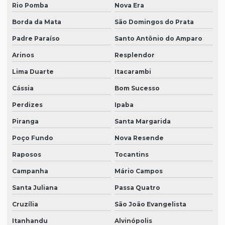
Rio Pomba
Nova Era
Borda da Mata
São Domingos do Prata
Padre Paraíso
Santo Antônio do Amparo
Arinos
Resplendor
Lima Duarte
Itacarambi
Cássia
Bom Sucesso
Perdizes
Ipaba
Piranga
Santa Margarida
Poço Fundo
Nova Resende
Raposos
Tocantins
Campanha
Mário Campos
Santa Juliana
Passa Quatro
Cruzília
São João Evangelista
Itanhandu
Alvinópolis