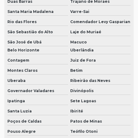
Duas Barras
Trajano de Moraes
Santa Maria Madalena
Varre-Sai
Rio das Flores
Comendador Levy Gasparian
São Sebastião do Alto
Laje do Muriaé
São José de Ubá
Macuco
Belo Horizonte
Uberlândia
Contagem
Juiz de Fora
Montes Claros
Betim
Uberaba
Ribeirão das Neves
Governador Valadares
Divinópolis
Ipatinga
Sete Lagoas
Santa Luzia
Ibirité
Poços de Caldas
Patos de Minas
Pouso Alegre
Teófilo Otoni