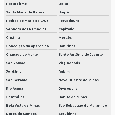
Porto Firme
Delta
Santa Maria de Itabira
Itaipé
Pedras de Maria da Cruz
Fervedouro
Senhora dos Remédios
Capitólio
Cristina
Mercês
Conceição da Aparecida
Itabirinha
Chapada do Norte
Santo Antônio do Jacinto
São Romão
Virginópolis
Jordânia
Rubim
São Geraldo
Novo Oriente de Minas
Rio Acima
Divisópolis
Centralina
Bonito de Minas
Bela Vista de Minas
São Sebastião do Maranhão
Dores de Campos
Setubinha