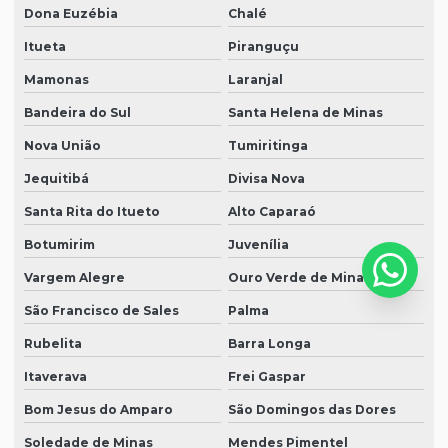
Dona Euzébia
Chalé
Itueta
Piranguçu
Mamonas
Laranjal
Bandeira do Sul
Santa Helena de Minas
Nova União
Tumiritinga
Jequitibá
Divisa Nova
Santa Rita do Itueto
Alto Caparaó
Botumirim
Juvenília
Vargem Alegre
Ouro Verde de Minas
São Francisco de Sales
Palma
Rubelita
Barra Longa
Itaverava
Frei Gaspar
Bom Jesus do Amparo
São Domingos das Dores
Soledade de Minas
Mendes Pimentel