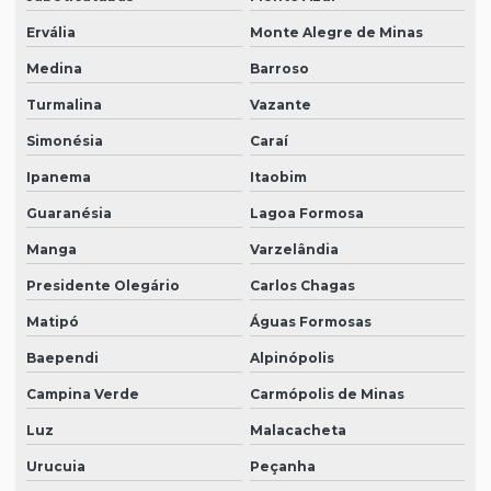
Ervália
Monte Alegre de Minas
Medina
Barroso
Turmalina
Vazante
Simonésia
Caraí
Ipanema
Itaobim
Guaranésia
Lagoa Formosa
Manga
Varzelândia
Presidente Olegário
Carlos Chagas
Matipó
Águas Formosas
Baependi
Alpinópolis
Campina Verde
Carmópolis de Minas
Luz
Malacacheta
Urucuia
Peçanha