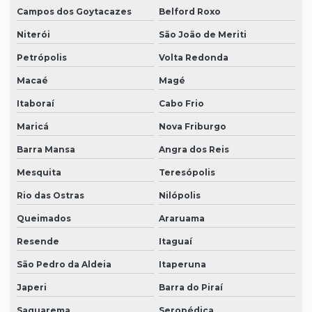
Campos dos Goytacazes
Belford Roxo
Niterói
São João de Meriti
Petrópolis
Volta Redonda
Macaé
Magé
Itaboraí
Cabo Frio
Maricá
Nova Friburgo
Barra Mansa
Angra dos Reis
Mesquita
Teresópolis
Rio das Ostras
Nilópolis
Queimados
Araruama
Resende
Itaguaí
São Pedro da Aldeia
Itaperuna
Japeri
Barra do Piraí
Saquarema
Seropédica