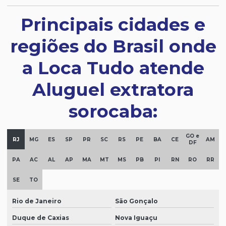
Principais cidades e
regiões do Brasil onde
a Loca Tudo atende
Aluguel extratora
sorocaba:
GO e
RJ
MG
ES
SP
PR
SC
RS
PE
BA
CE
AM
DF
PA
AC
AL
AP
MA
MT
MS
PB
PI
RN
RO
RR
SE
TO
Rio de Janeiro
São Gonçalo
Duque de Caxias
Nova Iguaçu