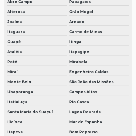
Abre Campo
Papagaios
Alterosa
Grão Mogol
Joaíma
Areado
Itaguara
Carmo de Minas
Guapé
Itinga
Ataléia
Itapagipe
Poté
Mirabela
Miraí
Engenheiro Caldas
Monte Belo
São João das Missões
Ubaporanga
Campos Altos
Itatiaiuçu
Rio Casca
Santa Maria do Suaçuí
Lagoa Dourada
Ilicínea
Mar de Espanha
Itapeva
Bom Repouso