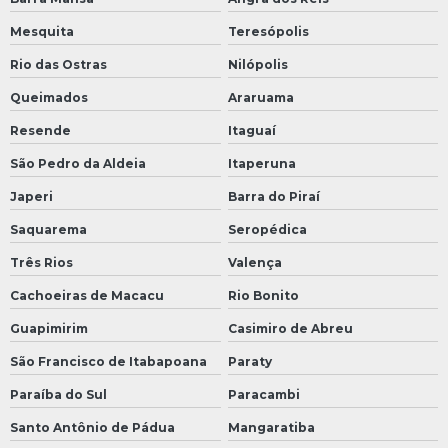
Mesquita
Teresópolis
Rio das Ostras
Nilópolis
Queimados
Araruama
Resende
Itaguaí
São Pedro da Aldeia
Itaperuna
Japeri
Barra do Piraí
Saquarema
Seropédica
Três Rios
Valença
Cachoeiras de Macacu
Rio Bonito
Guapimirim
Casimiro de Abreu
São Francisco de Itabapoana
Paraty
Paraíba do Sul
Paracambi
Santo Antônio de Pádua
Mangaratiba