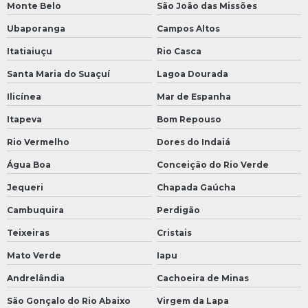
Monte Belo
São João das Missões
Ubaporanga
Campos Altos
Itatiaiuçu
Rio Casca
Santa Maria do Suaçuí
Lagoa Dourada
Ilicínea
Mar de Espanha
Itapeva
Bom Repouso
Rio Vermelho
Dores do Indaiá
Água Boa
Conceição do Rio Verde
Jequeri
Chapada Gaúcha
Cambuquira
Perdigão
Teixeiras
Cristais
Mato Verde
Iapu
Andrelândia
Cachoeira de Minas
São Gonçalo do Rio Abaixo
Virgem da Lapa