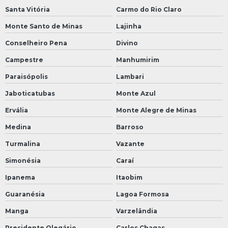
Santa Vitória
Carmo do Rio Claro
Monte Santo de Minas
Lajinha
Conselheiro Pena
Divino
Campestre
Manhumirim
Paraisópolis
Lambari
Jaboticatubas
Monte Azul
Ervália
Monte Alegre de Minas
Medina
Barroso
Turmalina
Vazante
Simonésia
Caraí
Ipanema
Itaobim
Guaranésia
Lagoa Formosa
Manga
Varzelândia
Presidente Olegário
Carlos Chagas