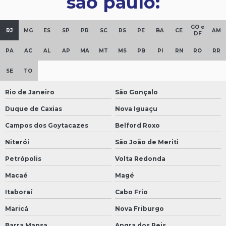
são paulo:
GO e
RJ
MG
ES
SP
PR
SC
RS
PE
BA
CE
AM
DF
PA
AC
AL
AP
MA
MT
MS
PB
PI
RN
RO
RR
SE
TO
Rio de Janeiro
São Gonçalo
Duque de Caxias
Nova Iguaçu
Campos dos Goytacazes
Belford Roxo
Niterói
São João de Meriti
Petrópolis
Volta Redonda
Macaé
Magé
Itaboraí
Cabo Frio
Maricá
Nova Friburgo
Barra Mansa
Angra dos Reis