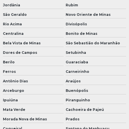
Jordânia
Rubim
São Geraldo
Novo Oriente de Minas
Rio Acima
Divisópolis
Centralina
Bonito de Minas
Bela Vista de Minas
São Sebastião do Maranhão
Dores de Campos
Setubinha
Berilo
Guaraciaba
Ferros
Carneirinho
Antônio Dias
Araújos
Arceburgo
Buenópolis
Ipuiúna
Piranguinho
Mata Verde
Cachoeira de Pajeú
Morada Nova de Minas
Prados
Coqueiral
Santana do Manhuaçu