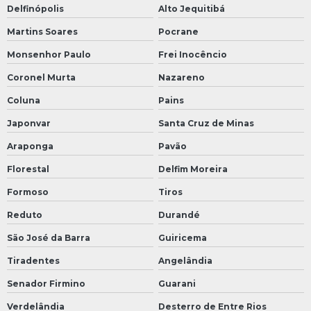
Delfinópolis
Alto Jequitibá
Martins Soares
Pocrane
Monsenhor Paulo
Frei Inocêncio
Coronel Murta
Nazareno
Coluna
Pains
Japonvar
Santa Cruz de Minas
Araponga
Pavão
Florestal
Delfim Moreira
Formoso
Tiros
Reduto
Durandé
São José da Barra
Guiricema
Tiradentes
Angelândia
Senador Firmino
Guarani
Verdelândia
Desterro de Entre Rios