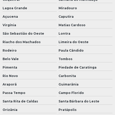
Lagoa Grande
Miradouro
Açucena
Caputira
Virgínia
Matias Cardoso
São Sebastião do Oeste
Lontra
Riacho dos Machados
Limeira do Oeste
Rodeiro
Paula Cândido
Belo Vale
Tombos
Pimenta
Piedade de Caratinga
Rio Novo
Carbonita
Araporã
Guimarânia
Passa Tempo
Campo Florido
Santa Rita de Caldas
Santa Bárbara do Leste
Orizânia
Pratápolis