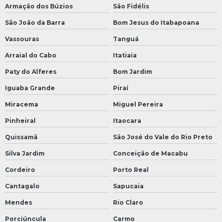
Armação dos Búzios
São Fidélis
São João da Barra
Bom Jesus do Itabapoana
Vassouras
Tanguá
Arraial do Cabo
Itatiaia
Paty do Alferes
Bom Jardim
Iguaba Grande
Piraí
Miracema
Miguel Pereira
Pinheiral
Itaocara
Quissamã
São José do Vale do Rio Preto
Silva Jardim
Conceição de Macabu
Cordeiro
Porto Real
Cantagalo
Sapucaia
Mendes
Rio Claro
Porciúncula
Carmo