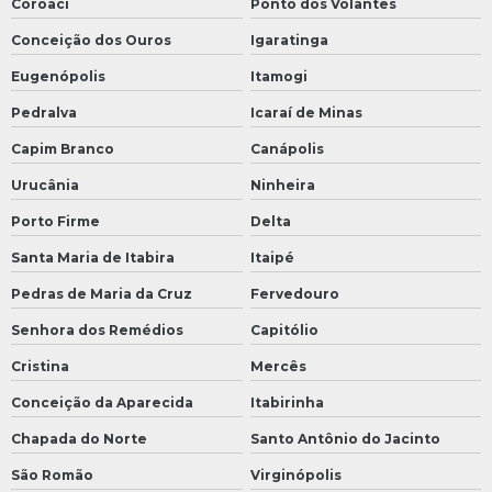
Coroaci
Ponto dos Volantes
Conceição dos Ouros
Igaratinga
Eugenópolis
Itamogi
Pedralva
Icaraí de Minas
Capim Branco
Canápolis
Urucânia
Ninheira
Porto Firme
Delta
Santa Maria de Itabira
Itaipé
Pedras de Maria da Cruz
Fervedouro
Senhora dos Remédios
Capitólio
Cristina
Mercês
Conceição da Aparecida
Itabirinha
Chapada do Norte
Santo Antônio do Jacinto
São Romão
Virginópolis