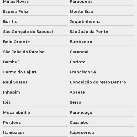
Minas Novas
Paraopeba
Espera Feliz
Monte Sião
Buritis
Jequitinhonha
São Gonçalo do Sapucaí
São João da Ponte
Belo Oriente
Buritizeiro
São João do Paraíso
Carandaí
Bambuí
Corinto
Carmo do Cajuru
Francisco Sá
Raul Soares
Conceição do Mato Dentro
Inhapim
Abaeté
Ibiá
Serro
Muzambinho
Paraguaçu
Perdões
Caxambu
Itambacuri
Itapecerica