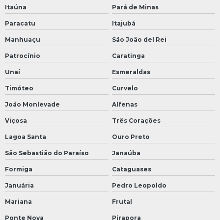
Itaúna
Pará de Minas
Paracatu
Itajubá
Manhuaçu
São João del Rei
Patrocínio
Caratinga
Unaí
Esmeraldas
Timóteo
Curvelo
João Monlevade
Alfenas
Viçosa
Três Corações
Lagoa Santa
Ouro Preto
São Sebastião do Paraíso
Janaúba
Formiga
Cataguases
Januária
Pedro Leopoldo
Mariana
Frutal
Ponte Nova
Pirapora