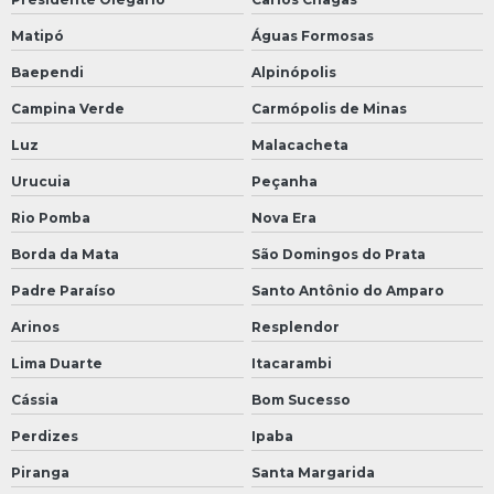
Matipó
Águas Formosas
Baependi
Alpinópolis
Campina Verde
Carmópolis de Minas
Luz
Malacacheta
Urucuia
Peçanha
Rio Pomba
Nova Era
Borda da Mata
São Domingos do Prata
Padre Paraíso
Santo Antônio do Amparo
Arinos
Resplendor
Lima Duarte
Itacarambi
Cássia
Bom Sucesso
Perdizes
Ipaba
Piranga
Santa Margarida