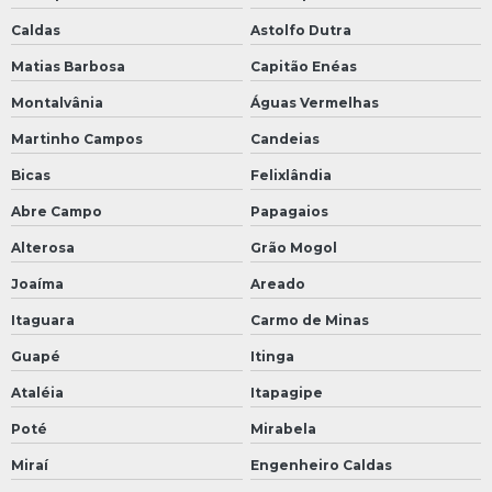
Caldas
Astolfo Dutra
Matias Barbosa
Capitão Enéas
Montalvânia
Águas Vermelhas
Martinho Campos
Candeias
Bicas
Felixlândia
Abre Campo
Papagaios
Alterosa
Grão Mogol
Joaíma
Areado
Itaguara
Carmo de Minas
Guapé
Itinga
Ataléia
Itapagipe
Poté
Mirabela
Miraí
Engenheiro Caldas