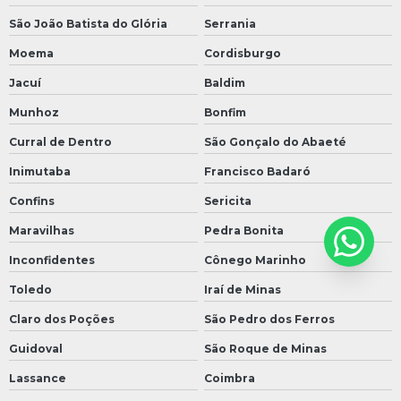
São João Batista do Glória
Serrania
Moema
Cordisburgo
Jacuí
Baldim
Munhoz
Bonfim
Curral de Dentro
São Gonçalo do Abaeté
Inimutaba
Francisco Badaró
Confins
Sericita
Maravilhas
Pedra Bonita
Inconfidentes
Cônego Marinho
Toledo
Iraí de Minas
Claro dos Poções
São Pedro dos Ferros
Guidoval
São Roque de Minas
Lassance
Coimbra