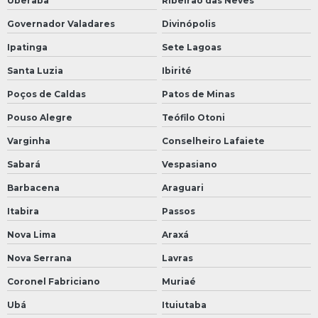
Uberaba
Ribeirão das Neves
Governador Valadares
Divinópolis
Ipatinga
Sete Lagoas
Santa Luzia
Ibirité
Poços de Caldas
Patos de Minas
Pouso Alegre
Teófilo Otoni
Varginha
Conselheiro Lafaiete
Sabará
Vespasiano
Barbacena
Araguari
Itabira
Passos
Nova Lima
Araxá
Nova Serrana
Lavras
Coronel Fabriciano
Muriaé
Ubá
Ituiutaba