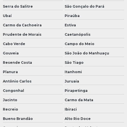
Serra do Salitre
São Gonçalo do Pará
Ubaí
Piraúba
Carmo da Cachoeira
Estiva
Prudente de Morais
Caetanópolis
Cabo Verde
Campo do Meio
Gouveia
São João do Manhuaçu
Resende Costa
São Tiago
Planura
Itanhomi
Antônio Carlos
Juruaia
Congonhal
Pirapetinga
Jacinto
Carmo da Mata
Recreio
Ibiraci
Bueno Brandão
Alto Rio Doce