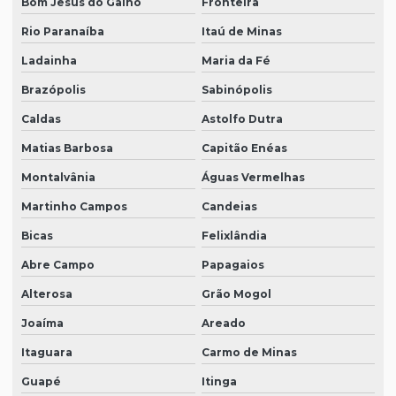
Bom Jesus do Galho
Fronteira
Rio Paranaíba
Itaú de Minas
Ladainha
Maria da Fé
Brazópolis
Sabinópolis
Caldas
Astolfo Dutra
Matias Barbosa
Capitão Enéas
Montalvânia
Águas Vermelhas
Martinho Campos
Candeias
Bicas
Felixlândia
Abre Campo
Papagaios
Alterosa
Grão Mogol
Joaíma
Areado
Itaguara
Carmo de Minas
Guapé
Itinga