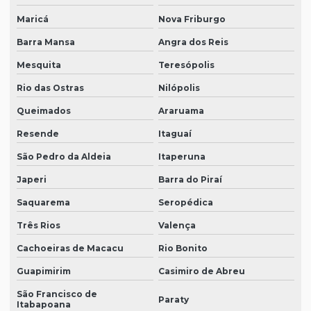
Maricá
Nova Friburgo
Barra Mansa
Angra dos Reis
Mesquita
Teresópolis
Rio das Ostras
Nilópolis
Queimados
Araruama
Resende
Itaguaí
São Pedro da Aldeia
Itaperuna
Japeri
Barra do Piraí
Saquarema
Seropédica
Três Rios
Valença
Cachoeiras de Macacu
Rio Bonito
Guapimirim
Casimiro de Abreu
São Francisco de
Paraty
Itabapoana