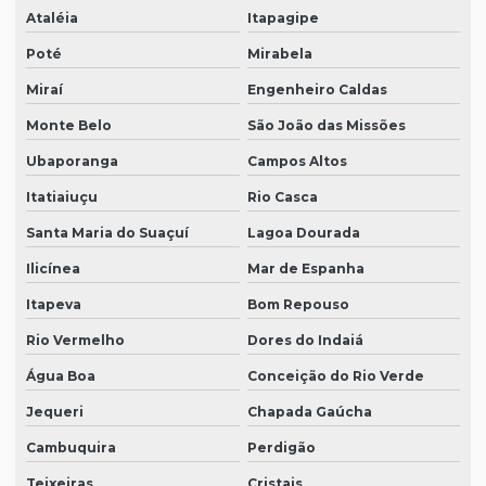
Ataléia
Itapagipe
Poté
Mirabela
Miraí
Engenheiro Caldas
Monte Belo
São João das Missões
Ubaporanga
Campos Altos
Itatiaiuçu
Rio Casca
Santa Maria do Suaçuí
Lagoa Dourada
Ilicínea
Mar de Espanha
Itapeva
Bom Repouso
Rio Vermelho
Dores do Indaiá
Água Boa
Conceição do Rio Verde
Jequeri
Chapada Gaúcha
Cambuquira
Perdigão
Teixeiras
Cristais