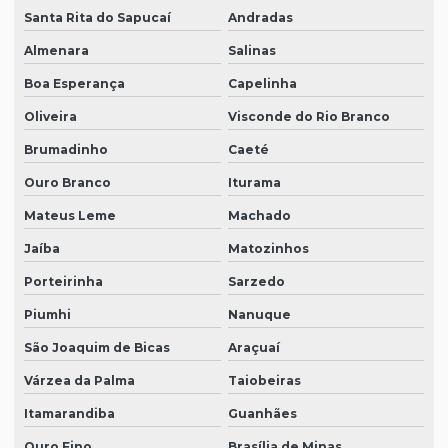
Santa Rita do Sapucaí
Andradas
Almenara
Salinas
Boa Esperança
Capelinha
Oliveira
Visconde do Rio Branco
Brumadinho
Caeté
Ouro Branco
Iturama
Mateus Leme
Machado
Jaíba
Matozinhos
Porteirinha
Sarzedo
Piumhi
Nanuque
São Joaquim de Bicas
Araçuaí
Várzea da Palma
Taiobeiras
Itamarandiba
Guanhães
Ouro Fino
Brasília de Minas