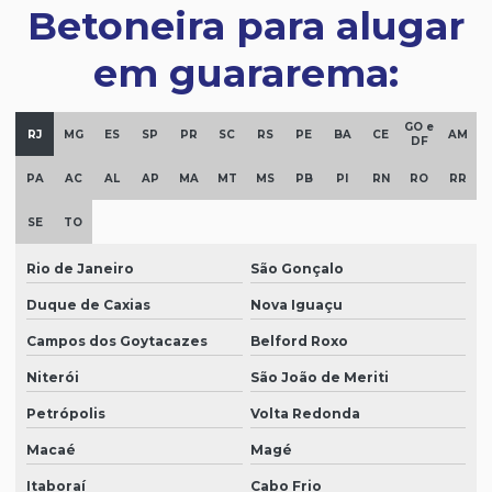
Betoneira para alugar
em guararema:
GO e
RJ
MG
ES
SP
PR
SC
RS
PE
BA
CE
AM
DF
PA
AC
AL
AP
MA
MT
MS
PB
PI
RN
RO
RR
SE
TO
Rio de Janeiro
São Gonçalo
Duque de Caxias
Nova Iguaçu
Campos dos Goytacazes
Belford Roxo
Niterói
São João de Meriti
Petrópolis
Volta Redonda
Macaé
Magé
Itaboraí
Cabo Frio