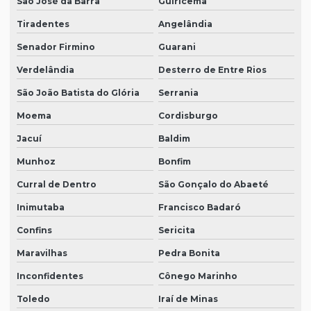
São José da Barra
Guiricema
Tiradentes
Angelândia
Senador Firmino
Guarani
Verdelândia
Desterro de Entre Rios
São João Batista do Glória
Serrania
Moema
Cordisburgo
Jacuí
Baldim
Munhoz
Bonfim
Curral de Dentro
São Gonçalo do Abaeté
Inimutaba
Francisco Badaró
Confins
Sericita
Maravilhas
Pedra Bonita
Inconfidentes
Cônego Marinho
Toledo
Iraí de Minas