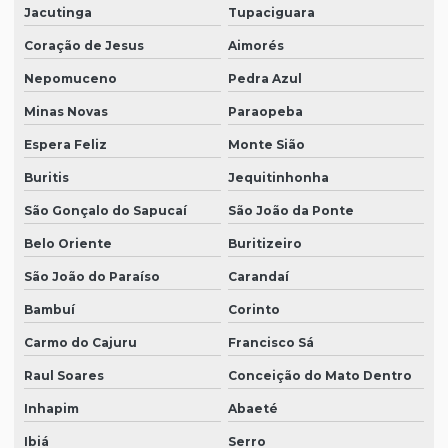
Jacutinga
Tupaciguara
Coração de Jesus
Aimorés
Nepomuceno
Pedra Azul
Minas Novas
Paraopeba
Espera Feliz
Monte Sião
Buritis
Jequitinhonha
São Gonçalo do Sapucaí
São João da Ponte
Belo Oriente
Buritizeiro
São João do Paraíso
Carandaí
Bambuí
Corinto
Carmo do Cajuru
Francisco Sá
Raul Soares
Conceição do Mato Dentro
Inhapim
Abaeté
Ibiá
Serro