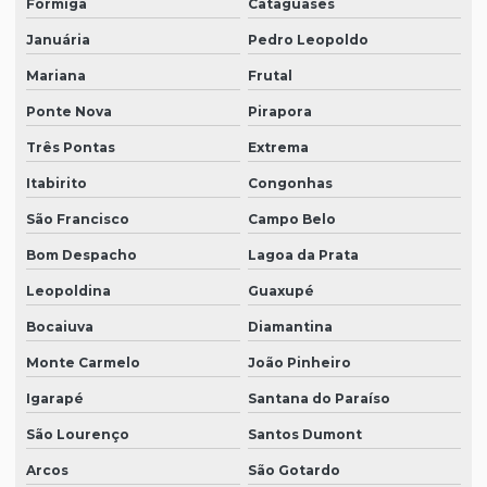
Formiga
Cataguases
Januária
Pedro Leopoldo
Mariana
Frutal
Ponte Nova
Pirapora
Três Pontas
Extrema
Itabirito
Congonhas
São Francisco
Campo Belo
Bom Despacho
Lagoa da Prata
Leopoldina
Guaxupé
Bocaiuva
Diamantina
Monte Carmelo
João Pinheiro
Igarapé
Santana do Paraíso
São Lourenço
Santos Dumont
Arcos
São Gotardo