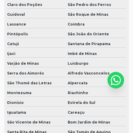
Claro dos Poções
São Pedro dos Ferros
Guidoval
São Roque de Minas
Lassance
Coimbra
Pintópolis
São João do Oriente
Catuji
Santana de Pirapama
Ijaci
Imbé de Minas
Varjão de Minas
Luisburgo
Serra dos Aimorés
Alfredo Vasconcelos
São Thomé das Letras
Alpercata
Montezuma
Riachinho
Dionísio
Estrela do Sul
Iguatama
Careaçu
São Vicente de Minas
Bom Jardim de Minas
Santa Rita de Minas
São Tomás de Aquino