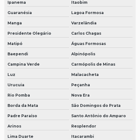
Ipanema
Itaobim
Guaranésia
Lagoa Formosa
Manga
Varzelândia
Presidente Olegário
Carlos Chagas
Matipó
Águas Formosas
Baependi
Alpinópolis
Campina Verde
Carmópolis de Minas
Luz
Malacacheta
Urucuia
Peçanha
Rio Pomba
Nova Era
Borda da Mata
São Domingos do Prata
Padre Paraíso
Santo Antônio do Amparo
Arinos
Resplendor
Lima Duarte
Itacarambi