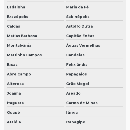
Ladainha
Maria da Fé
Brazópolis
Sabinópolis
Caldas
Astolfo Dutra
Matias Barbosa
Capitão Enéas
Montalvânia
Águas Vermelhas
Martinho Campos
Candeias
Bicas
Felixlândia
Abre Campo
Papagaios
Alterosa
Grão Mogol
Joaíma
Areado
Itaguara
Carmo de Minas
Guapé
Itinga
Ataléia
Itapagipe