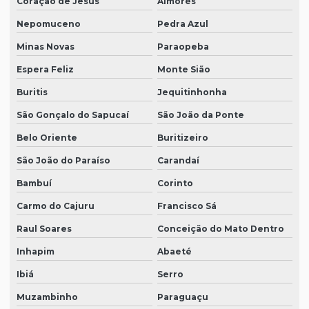
Coração de Jesus
Aimorés
Nepomuceno
Pedra Azul
Minas Novas
Paraopeba
Espera Feliz
Monte Sião
Buritis
Jequitinhonha
São Gonçalo do Sapucaí
São João da Ponte
Belo Oriente
Buritizeiro
São João do Paraíso
Carandaí
Bambuí
Corinto
Carmo do Cajuru
Francisco Sá
Raul Soares
Conceição do Mato Dentro
Inhapim
Abaeté
Ibiá
Serro
Muzambinho
Paraguaçu