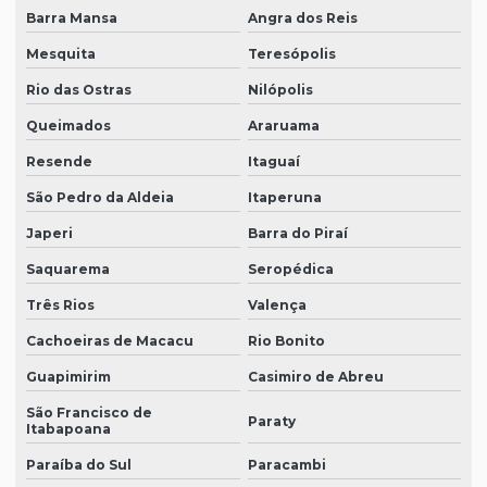
Barra Mansa
Angra dos Reis
Mesquita
Teresópolis
Rio das Ostras
Nilópolis
Queimados
Araruama
Resende
Itaguaí
São Pedro da Aldeia
Itaperuna
Japeri
Barra do Piraí
Saquarema
Seropédica
Três Rios
Valença
Cachoeiras de Macacu
Rio Bonito
Guapimirim
Casimiro de Abreu
São Francisco de
Paraty
Itabapoana
Paraíba do Sul
Paracambi