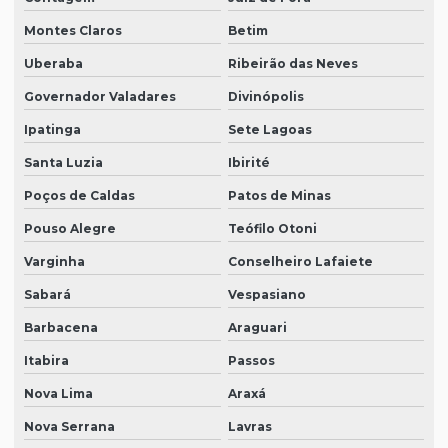
Montes Claros
Betim
Uberaba
Ribeirão das Neves
Governador Valadares
Divinópolis
Ipatinga
Sete Lagoas
Santa Luzia
Ibirité
Poços de Caldas
Patos de Minas
Pouso Alegre
Teófilo Otoni
Varginha
Conselheiro Lafaiete
Sabará
Vespasiano
Barbacena
Araguari
Itabira
Passos
Nova Lima
Araxá
Nova Serrana
Lavras