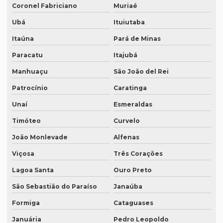
Coronel Fabriciano
Muriaé
Ubá
Ituiutaba
Itaúna
Pará de Minas
Paracatu
Itajubá
Manhuaçu
São João del Rei
Patrocínio
Caratinga
Unaí
Esmeraldas
Timóteo
Curvelo
João Monlevade
Alfenas
Viçosa
Três Corações
Lagoa Santa
Ouro Preto
São Sebastião do Paraíso
Janaúba
Formiga
Cataguases
Januária
Pedro Leopoldo