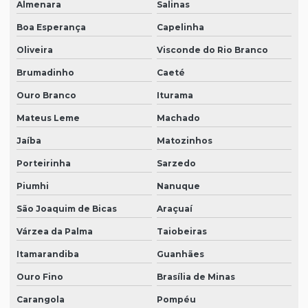
Almenara
Salinas
Boa Esperança
Capelinha
Oliveira
Visconde do Rio Branco
Brumadinho
Caeté
Ouro Branco
Iturama
Mateus Leme
Machado
Jaíba
Matozinhos
Porteirinha
Sarzedo
Piumhi
Nanuque
São Joaquim de Bicas
Araçuaí
Várzea da Palma
Taiobeiras
Itamarandiba
Guanhães
Ouro Fino
Brasília de Minas
Carangola
Pompéu