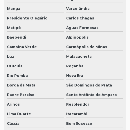
Manga
Varzelândia
Presidente Olegário
Carlos Chagas
Matipó
Águas Formosas
Baependi
Alpinópolis
Campina Verde
Carmópolis de Minas
Luz
Malacacheta
Urucuia
Peçanha
Rio Pomba
Nova Era
Borda da Mata
São Domingos do Prata
Padre Paraíso
Santo Antônio do Amparo
Arinos
Resplendor
Lima Duarte
Itacarambi
Cássia
Bom Sucesso