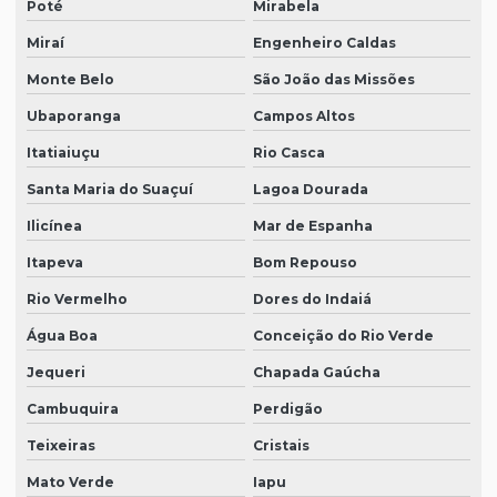
Poté
Mirabela
Miraí
Engenheiro Caldas
Monte Belo
São João das Missões
Ubaporanga
Campos Altos
Itatiaiuçu
Rio Casca
Santa Maria do Suaçuí
Lagoa Dourada
Ilicínea
Mar de Espanha
Itapeva
Bom Repouso
Rio Vermelho
Dores do Indaiá
Água Boa
Conceição do Rio Verde
Jequeri
Chapada Gaúcha
Cambuquira
Perdigão
Teixeiras
Cristais
Mato Verde
Iapu