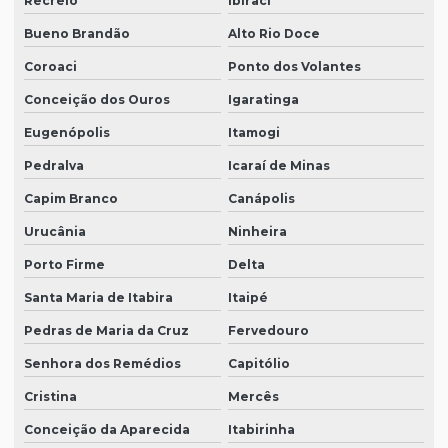
Recreio
Ibiraci
Bueno Brandão
Alto Rio Doce
Coroaci
Ponto dos Volantes
Conceição dos Ouros
Igaratinga
Eugenópolis
Itamogi
Pedralva
Icaraí de Minas
Capim Branco
Canápolis
Urucânia
Ninheira
Porto Firme
Delta
Santa Maria de Itabira
Itaipé
Pedras de Maria da Cruz
Fervedouro
Senhora dos Remédios
Capitólio
Cristina
Mercês
Conceição da Aparecida
Itabirinha