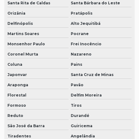
Santa Rita de Caldas
Santa Bárbara do Leste
Orizânia
Pratápolis
Delfinópolis
Alto Jequitibá
Martins Soares
Pocrane
Monsenhor Paulo
Frei Inocêncio
Coronel Murta
Nazareno
Coluna
Pains
Japonvar
Santa Cruz de Minas
Araponga
Pavão
Florestal
Delfim Moreira
Formoso
Tiros
Reduto
Durandé
São José da Barra
Guiricema
Tiradentes
Angelândia