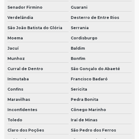
Senador Firmino
Guarani
Verdelândia
Desterro de Entre Rios
São João Batista do Glória
Serrania
Moema
Cordisburgo
Jacuí
Baldim
Munhoz
Bonfim
Curral de Dentro
São Gonçalo do Abaeté
Inimutaba
Francisco Badaró
Confins
Sericita
Maravilhas
Pedra Bonita
Inconfidentes
Cônego Marinho
Toledo
Iraí de Minas
Claro dos Poções
São Pedro dos Ferros