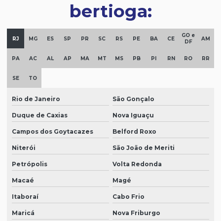
bertioga:
GO e
RJ
MG
ES
SP
PR
SC
RS
PE
BA
CE
AM
DF
PA
AC
AL
AP
MA
MT
MS
PB
PI
RN
RO
RR
SE
TO
Rio de Janeiro
São Gonçalo
Duque de Caxias
Nova Iguaçu
Campos dos Goytacazes
Belford Roxo
Niterói
São João de Meriti
Petrópolis
Volta Redonda
Macaé
Magé
Itaboraí
Cabo Frio
Maricá
Nova Friburgo