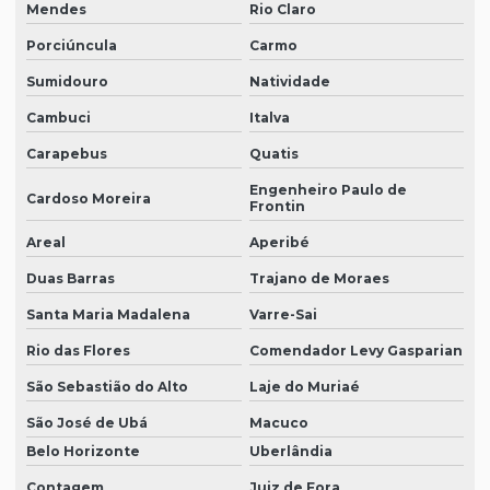
Mendes
Rio Claro
Porciúncula
Carmo
Sumidouro
Natividade
Cambuci
Italva
Carapebus
Quatis
Engenheiro Paulo de
Cardoso Moreira
Frontin
Areal
Aperibé
Duas Barras
Trajano de Moraes
Santa Maria Madalena
Varre-Sai
Rio das Flores
Comendador Levy Gasparian
São Sebastião do Alto
Laje do Muriaé
São José de Ubá
Macuco
Belo Horizonte
Uberlândia
Contagem
Juiz de Fora