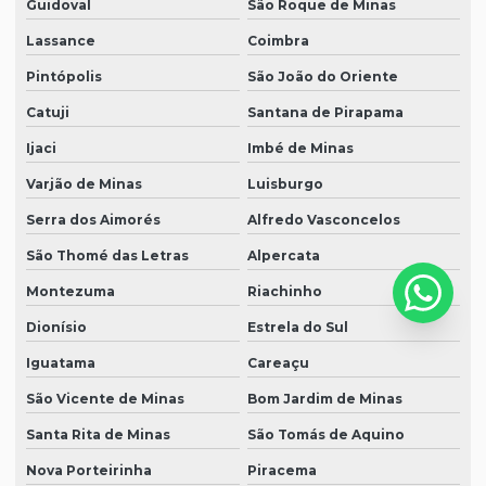
Guidoval
São Roque de Minas
Lassance
Coimbra
Pintópolis
São João do Oriente
Catuji
Santana de Pirapama
Ijaci
Imbé de Minas
Varjão de Minas
Luisburgo
Serra dos Aimorés
Alfredo Vasconcelos
São Thomé das Letras
Alpercata
Montezuma
Riachinho
Dionísio
Estrela do Sul
Iguatama
Careaçu
São Vicente de Minas
Bom Jardim de Minas
Santa Rita de Minas
São Tomás de Aquino
Nova Porteirinha
Piracema