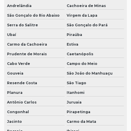
Andrelândia
Cachoeira de Minas
São Gonçalo do Rio Abaixo
Virgem da Lapa
Serra do Salitre
São Gonçalo do Pará
Ubaí
Piraúba
Carmo da Cachoeira
Estiva
Prudente de Morais
Caetanópolis
Cabo Verde
Campo do Meio
Gouveia
São João do Manhuaçu
Resende Costa
São Tiago
Planura
Itanhomi
Antônio Carlos
Juruaia
Congonhal
Pirapetinga
Jacinto
Carmo da Mata