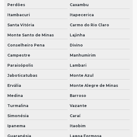
Perdões
Caxambu
Itambacuri
Itapecerica
Santa Vitória
Carmo do Rio Claro
Monte Santo de Minas
Lajinha
Conselheiro Pena
Divino
Campestre
Manhumirim
Paraisópolis
Lambari
Jaboticatubas
Monte Azul
Ervália
Monte Alegre de Minas
Medina
Barroso
Turmalina
Vazante
Simonésia
Caraí
Ipanema
Itaobim
Guaranésia
Lagoa Formosa