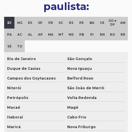
paulista:
GO e
RJ
MG
ES
SP
PR
SC
RS
PE
BA
CE
AM
DF
PA
AC
AL
AP
MA
MT
MS
PB
PI
RN
RO
RR
SE
TO
Rio de Janeiro
São Gonçalo
Duque de Caxias
Nova Iguaçu
Campos dos Goytacazes
Belford Roxo
Niterói
São João de Meriti
Petrópolis
Volta Redonda
Macaé
Magé
Itaboraí
Cabo Frio
Maricá
Nova Friburgo