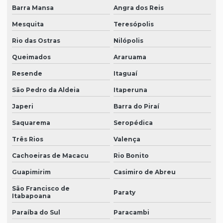
Barra Mansa
Angra dos Reis
Mesquita
Teresópolis
Rio das Ostras
Nilópolis
Queimados
Araruama
Resende
Itaguaí
São Pedro da Aldeia
Itaperuna
Japeri
Barra do Piraí
Saquarema
Seropédica
Três Rios
Valença
Cachoeiras de Macacu
Rio Bonito
Guapimirim
Casimiro de Abreu
São Francisco de
Paraty
Itabapoana
Paraíba do Sul
Paracambi