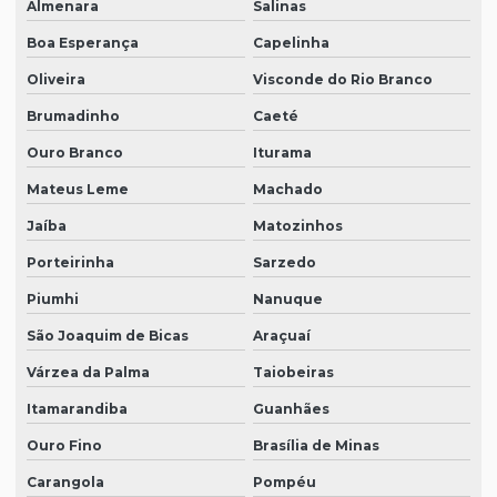
Almenara
Salinas
Boa Esperança
Capelinha
Oliveira
Visconde do Rio Branco
Brumadinho
Caeté
Ouro Branco
Iturama
Mateus Leme
Machado
Jaíba
Matozinhos
Porteirinha
Sarzedo
Piumhi
Nanuque
São Joaquim de Bicas
Araçuaí
Várzea da Palma
Taiobeiras
Itamarandiba
Guanhães
Ouro Fino
Brasília de Minas
Carangola
Pompéu