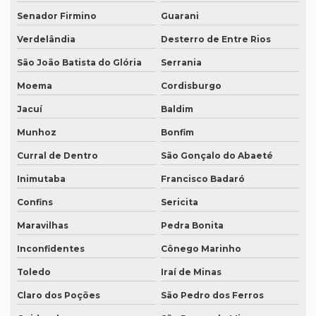
Senador Firmino
Guarani
Verdelândia
Desterro de Entre Rios
São João Batista do Glória
Serrania
Moema
Cordisburgo
Jacuí
Baldim
Munhoz
Bonfim
Curral de Dentro
São Gonçalo do Abaeté
Inimutaba
Francisco Badaró
Confins
Sericita
Maravilhas
Pedra Bonita
Inconfidentes
Cônego Marinho
Toledo
Iraí de Minas
Claro dos Poções
São Pedro dos Ferros