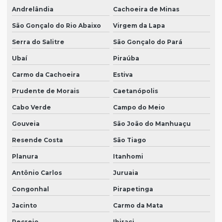
Andrelândia
Cachoeira de Minas
São Gonçalo do Rio Abaixo
Virgem da Lapa
Serra do Salitre
São Gonçalo do Pará
Ubaí
Piraúba
Carmo da Cachoeira
Estiva
Prudente de Morais
Caetanópolis
Cabo Verde
Campo do Meio
Gouveia
São João do Manhuaçu
Resende Costa
São Tiago
Planura
Itanhomi
Antônio Carlos
Juruaia
Congonhal
Pirapetinga
Jacinto
Carmo da Mata
Recreio
Ibiraci