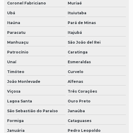
Coronel Fabriciano
Muriaé
Ubá
Ituiutaba
Itaúna
Pará de Minas
Paracatu
Itajubá
Manhuaçu
São João del Rei
Patrocínio
Caratinga
Unaí
Esmeraldas
Timóteo
Curvelo
João Monlevade
Alfenas
Viçosa
Três Corações
Lagoa Santa
Ouro Preto
São Sebastião do Paraíso
Janaúba
Formiga
Cataguases
Januária
Pedro Leopoldo