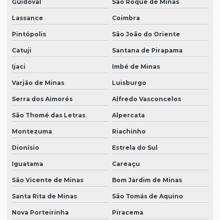
Guidoval
São Roque de Minas
Lassance
Coimbra
Pintópolis
São João do Oriente
Catuji
Santana de Pirapama
Ijaci
Imbé de Minas
Varjão de Minas
Luisburgo
Serra dos Aimorés
Alfredo Vasconcelos
São Thomé das Letras
Alpercata
Montezuma
Riachinho
Dionísio
Estrela do Sul
Iguatama
Careaçu
São Vicente de Minas
Bom Jardim de Minas
Santa Rita de Minas
São Tomás de Aquino
Nova Porteirinha
Piracema