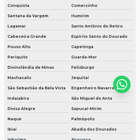
Conquista
Comercinho
Santana da Vargem
Itumirim
Lagamar
Santo Antônio do Retiro
Cabeceira Grande
Espírito Santo do Dourado
Pouso Alto
Capetinga
Periquito
Guarda-Mor
Divinolândia de Minas
Felisburgo
Machacalis
Jequitaí
São Sebastião da Bela Vista
Engenheiro Navarro
Indaiabira
São Miguel do Anta
Divisa Alegre
Sapucaí-Mirim
Naque
Palmópolis
Ibiaí
Abadia dos Dourados
Inhaúma
Aiuruoca