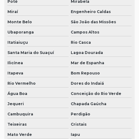
Poté
Mirabela
Miraí
Engenheiro Caldas
Monte Belo
São João das Missões
Ubaporanga
Campos Altos
Itatiaiuçu
Rio Casca
Santa Maria do Suaçuí
Lagoa Dourada
Ilicínea
Mar de Espanha
Itapeva
Bom Repouso
Rio Vermelho
Dores do Indaiá
Água Boa
Conceição do Rio Verde
Jequeri
Chapada Gaúcha
Cambuquira
Perdigão
Teixeiras
Cristais
Mato Verde
Iapu