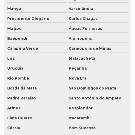
Manga
Varzelândia
Presidente Olegário
Carlos Chagas
Matipó
Águas Formosas
Baependi
Alpinópolis
Campina Verde
Carmópolis de Minas
Luz
Malacacheta
Urucuia
Peçanha
Rio Pomba
Nova Era
Borda da Mata
São Domingos do Prata
Padre Paraíso
Santo Antônio do Amparo
Arinos
Resplendor
Lima Duarte
Itacarambi
Cássia
Bom Sucesso