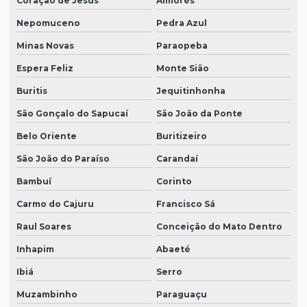
Coração de Jesus
Aimorés
Nepomuceno
Pedra Azul
Minas Novas
Paraopeba
Espera Feliz
Monte Sião
Buritis
Jequitinhonha
São Gonçalo do Sapucaí
São João da Ponte
Belo Oriente
Buritizeiro
São João do Paraíso
Carandaí
Bambuí
Corinto
Carmo do Cajuru
Francisco Sá
Raul Soares
Conceição do Mato Dentro
Inhapim
Abaeté
Ibiá
Serro
Muzambinho
Paraguaçu