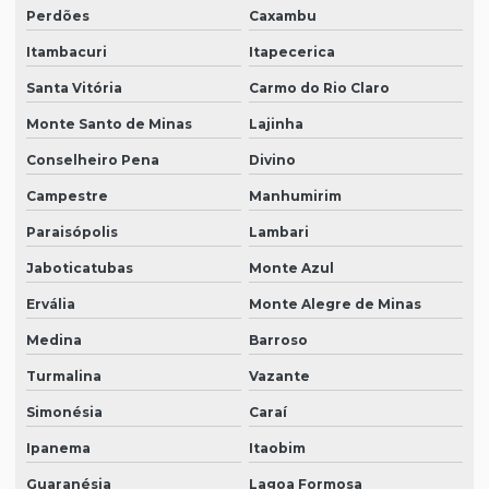
Perdões
Caxambu
Itambacuri
Itapecerica
Santa Vitória
Carmo do Rio Claro
Monte Santo de Minas
Lajinha
Conselheiro Pena
Divino
Campestre
Manhumirim
Paraisópolis
Lambari
Jaboticatubas
Monte Azul
Ervália
Monte Alegre de Minas
Medina
Barroso
Turmalina
Vazante
Simonésia
Caraí
Ipanema
Itaobim
Guaranésia
Lagoa Formosa