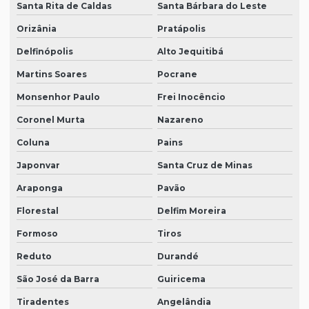
Santa Rita de Caldas
Santa Bárbara do Leste
Orizânia
Pratápolis
Delfinópolis
Alto Jequitibá
Martins Soares
Pocrane
Monsenhor Paulo
Frei Inocêncio
Coronel Murta
Nazareno
Coluna
Pains
Japonvar
Santa Cruz de Minas
Araponga
Pavão
Florestal
Delfim Moreira
Formoso
Tiros
Reduto
Durandé
São José da Barra
Guiricema
Tiradentes
Angelândia