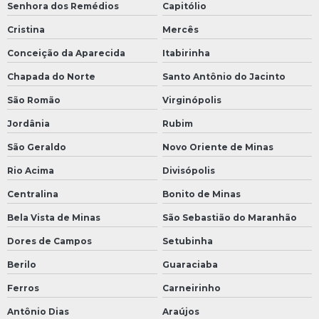
Senhora dos Remédios
Capitólio
Cristina
Mercês
Conceição da Aparecida
Itabirinha
Chapada do Norte
Santo Antônio do Jacinto
São Romão
Virginópolis
Jordânia
Rubim
São Geraldo
Novo Oriente de Minas
Rio Acima
Divisópolis
Centralina
Bonito de Minas
Bela Vista de Minas
São Sebastião do Maranhão
Dores de Campos
Setubinha
Berilo
Guaraciaba
Ferros
Carneirinho
Antônio Dias
Araújos