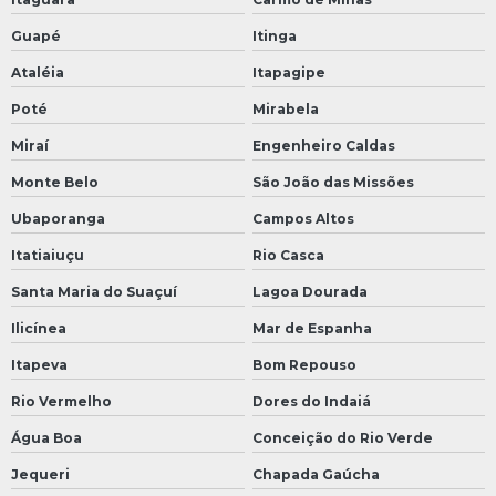
Guapé
Itinga
Ataléia
Itapagipe
Poté
Mirabela
Miraí
Engenheiro Caldas
Monte Belo
São João das Missões
Ubaporanga
Campos Altos
Itatiaiuçu
Rio Casca
Santa Maria do Suaçuí
Lagoa Dourada
Ilicínea
Mar de Espanha
Itapeva
Bom Repouso
Rio Vermelho
Dores do Indaiá
Água Boa
Conceição do Rio Verde
Jequeri
Chapada Gaúcha