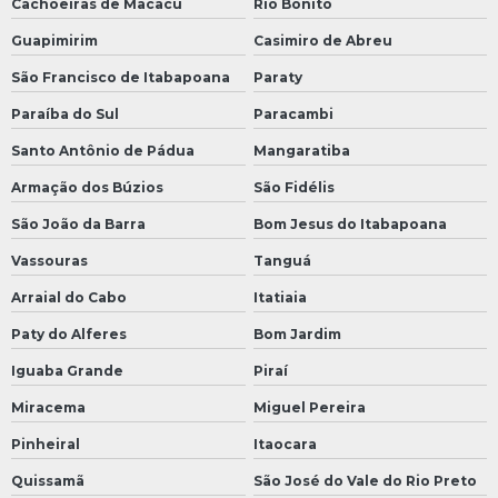
Cachoeiras de Macacu
Rio Bonito
Guapimirim
Casimiro de Abreu
São Francisco de Itabapoana
Paraty
Paraíba do Sul
Paracambi
Santo Antônio de Pádua
Mangaratiba
Armação dos Búzios
São Fidélis
São João da Barra
Bom Jesus do Itabapoana
Vassouras
Tanguá
Arraial do Cabo
Itatiaia
Paty do Alferes
Bom Jardim
Iguaba Grande
Piraí
Miracema
Miguel Pereira
Pinheiral
Itaocara
Quissamã
São José do Vale do Rio Preto