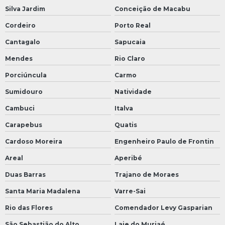
Silva Jardim
Conceição de Macabu
Cordeiro
Porto Real
Cantagalo
Sapucaia
Mendes
Rio Claro
Porciúncula
Carmo
Sumidouro
Natividade
Cambuci
Italva
Carapebus
Quatis
Cardoso Moreira
Engenheiro Paulo de Frontin
Areal
Aperibé
Duas Barras
Trajano de Moraes
Santa Maria Madalena
Varre-Sai
Rio das Flores
Comendador Levy Gasparian
São Sebastião do Alto
Laje do Muriaé