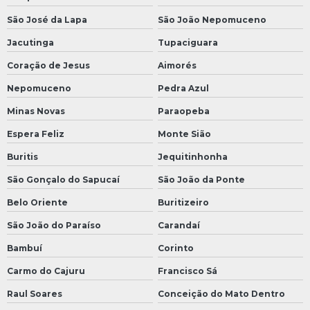
São José da Lapa
São João Nepomuceno
Jacutinga
Tupaciguara
Coração de Jesus
Aimorés
Nepomuceno
Pedra Azul
Minas Novas
Paraopeba
Espera Feliz
Monte Sião
Buritis
Jequitinhonha
São Gonçalo do Sapucaí
São João da Ponte
Belo Oriente
Buritizeiro
São João do Paraíso
Carandaí
Bambuí
Corinto
Carmo do Cajuru
Francisco Sá
Raul Soares
Conceição do Mato Dentro