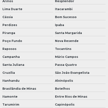
Arinos
Resplendor
Lima Duarte
Itacarambi
Cássia
Bom Sucesso
Perdizes
Ipaba
Piranga
Santa Margarida
Poço Fundo
Nova Resende
Raposos
Tocantins
Campanha
Mário Campos
Santa Juliana
Passa Quatro
Cruzília
São João Evangelista
Itanhandu
Alvinópolis
Brasilândia de Minas
Botelhos
Itamonte
Entre Rios de Minas
Tarumirim
Capinópolis