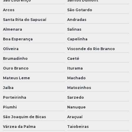
São Lourenço
Santos Dumont
Arcos
São Gotardo
Santa Rita do Sapucaí
Andradas
Almenara
Salinas
Boa Esperança
Capelinha
Oliveira
Visconde do Rio Branco
Brumadinho
Caeté
Ouro Branco
Iturama
Mateus Leme
Machado
Jaíba
Matozinhos
Porteirinha
Sarzedo
Piumhi
Nanuque
São Joaquim de Bicas
Araçuaí
Várzea da Palma
Taiobeiras