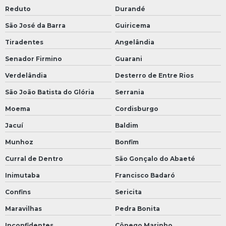
Reduto
Durandé
São José da Barra
Guiricema
Tiradentes
Angelândia
Senador Firmino
Guarani
Verdelândia
Desterro de Entre Rios
São João Batista do Glória
Serrania
Moema
Cordisburgo
Jacuí
Baldim
Munhoz
Bonfim
Curral de Dentro
São Gonçalo do Abaeté
Inimutaba
Francisco Badaró
Confins
Sericita
Maravilhas
Pedra Bonita
Inconfidentes
Cônego Marinho