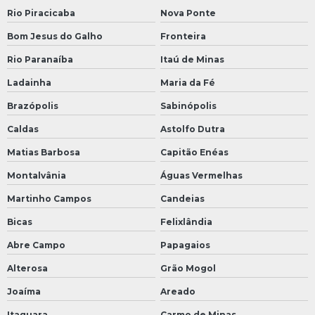
Rio Piracicaba
Nova Ponte
Bom Jesus do Galho
Fronteira
Rio Paranaíba
Itaú de Minas
Ladainha
Maria da Fé
Brazópolis
Sabinópolis
Caldas
Astolfo Dutra
Matias Barbosa
Capitão Enéas
Montalvânia
Águas Vermelhas
Martinho Campos
Candeias
Bicas
Felixlândia
Abre Campo
Papagaios
Alterosa
Grão Mogol
Joaíma
Areado
Itaguara
Carmo de Minas