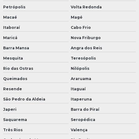
Petrópolis
Volta Redonda
Macaé
Magé
Itaboraí
Cabo Frio
Maricá
Nova Friburgo
Barra Mansa
Angra dos Reis
Mesquita
Teresópolis
Rio das Ostras
Nilópolis
Queimados
Araruama
Resende
Itaguaí
São Pedro da Aldeia
Itaperuna
Japeri
Barra do Piraí
Saquarema
Seropédica
Três Rios
Valença