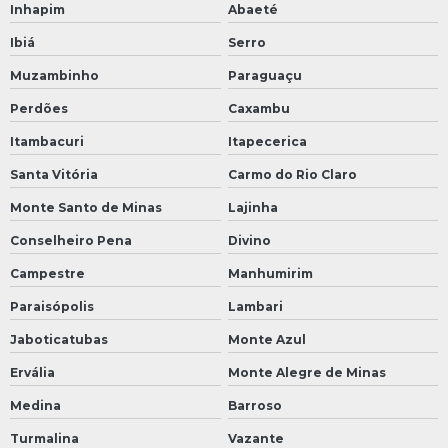
Inhapim
Abaeté
Ibiá
Serro
Muzambinho
Paraguaçu
Perdões
Caxambu
Itambacuri
Itapecerica
Santa Vitória
Carmo do Rio Claro
Monte Santo de Minas
Lajinha
Conselheiro Pena
Divino
Campestre
Manhumirim
Paraisópolis
Lambari
Jaboticatubas
Monte Azul
Ervália
Monte Alegre de Minas
Medina
Barroso
Turmalina
Vazante