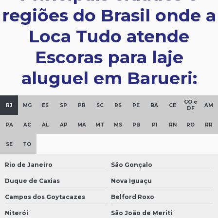
regiões do Brasil onde a
Loca Tudo atende
Escoras para laje
aluguel em Barueri:
GO e
RJ
MG
ES
SP
PR
SC
RS
PE
BA
CE
AM
DF
PA
AC
AL
AP
MA
MT
MS
PB
PI
RN
RO
RR
SE
TO
Rio de Janeiro
São Gonçalo
Duque de Caxias
Nova Iguaçu
Campos dos Goytacazes
Belford Roxo
Niterói
São João de Meriti