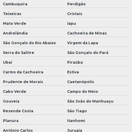
Cambuquira
Perdigão
Teixeiras
Cristais
Mato Verde
Iapu
Andrelândia
Cachoeira de Minas
São Gonçalo do Rio Abaixo
Virgem da Lapa
Serra do Salitre
São Gonçalo do Pará
Ubaí
Piraúba
Carmo da Cachoeira
Estiva
Prudente de Morais
Caetanópolis
Cabo Verde
Campo do Meio
Gouveia
São João do Manhuaçu
Resende Costa
São Tiago
Planura
Itanhomi
Antônio Carlos
Juruaia