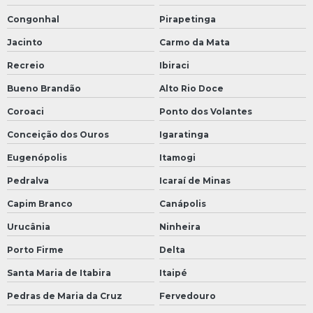
Congonhal
Pirapetinga
Jacinto
Carmo da Mata
Recreio
Ibiraci
Bueno Brandão
Alto Rio Doce
Coroaci
Ponto dos Volantes
Conceição dos Ouros
Igaratinga
Eugenópolis
Itamogi
Pedralva
Icaraí de Minas
Capim Branco
Canápolis
Urucânia
Ninheira
Porto Firme
Delta
Santa Maria de Itabira
Itaipé
Pedras de Maria da Cruz
Fervedouro