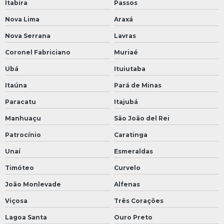
Itabira
Passos
Nova Lima
Araxá
Nova Serrana
Lavras
Coronel Fabriciano
Muriaé
Ubá
Ituiutaba
Itaúna
Pará de Minas
Paracatu
Itajubá
Manhuaçu
São João del Rei
Patrocínio
Caratinga
Unaí
Esmeraldas
Timóteo
Curvelo
João Monlevade
Alfenas
Viçosa
Três Corações
Lagoa Santa
Ouro Preto