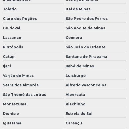
Toledo
Iraí de Minas
Claro dos Poções
São Pedro dos Ferros
Guidoval
São Roque de Minas
Lassance
Coimbra
Pintópolis
São João do Oriente
Catuji
Santana de Pirapama
Ijaci
Imbé de Minas
Varjão de Minas
Luisburgo
Serra dos Aimorés
Alfredo Vasconcelos
São Thomé das Letras
Alpercata
Montezuma
Riachinho
Dionísio
Estrela do Sul
Iguatama
Careaçu