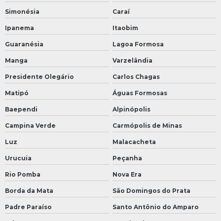
Simonésia
Caraí
Ipanema
Itaobim
Guaranésia
Lagoa Formosa
Manga
Varzelândia
Presidente Olegário
Carlos Chagas
Matipó
Águas Formosas
Baependi
Alpinópolis
Campina Verde
Carmópolis de Minas
Luz
Malacacheta
Urucuia
Peçanha
Rio Pomba
Nova Era
Borda da Mata
São Domingos do Prata
Padre Paraíso
Santo Antônio do Amparo