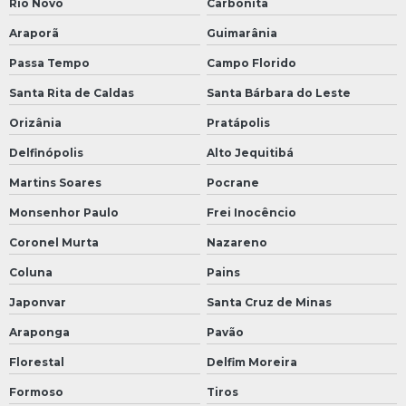
Rio Novo
Carbonita
Araporã
Guimarânia
Passa Tempo
Campo Florido
Santa Rita de Caldas
Santa Bárbara do Leste
Orizânia
Pratápolis
Delfinópolis
Alto Jequitibá
Martins Soares
Pocrane
Monsenhor Paulo
Frei Inocêncio
Coronel Murta
Nazareno
Coluna
Pains
Japonvar
Santa Cruz de Minas
Araponga
Pavão
Florestal
Delfim Moreira
Formoso
Tiros