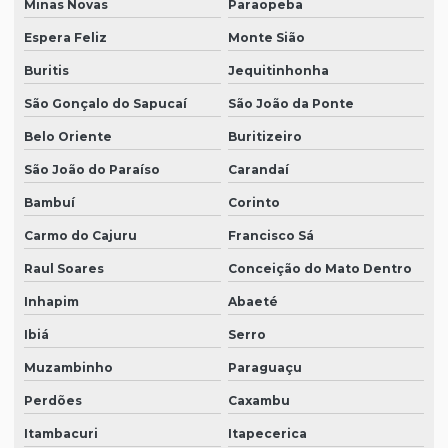
Minas Novas
Paraopeba
Espera Feliz
Monte Sião
Buritis
Jequitinhonha
São Gonçalo do Sapucaí
São João da Ponte
Belo Oriente
Buritizeiro
São João do Paraíso
Carandaí
Bambuí
Corinto
Carmo do Cajuru
Francisco Sá
Raul Soares
Conceição do Mato Dentro
Inhapim
Abaeté
Ibiá
Serro
Muzambinho
Paraguaçu
Perdões
Caxambu
Itambacuri
Itapecerica