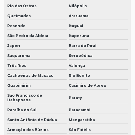
Rio das Ostras
Nilópolis
Queimados
Araruama
Resende
Itaguaí
São Pedro da Aldeia
Itaperuna
Japeri
Barra do Piraí
Saquarema
Seropédica
Três Rios
Valença
Cachoeiras de Macacu
Rio Bonito
Guapimirim
Casimiro de Abreu
São Francisco de
Paraty
Itabapoana
Paraíba do Sul
Paracambi
Santo Antônio de Pádua
Mangaratiba
Armação dos Búzios
São Fidélis