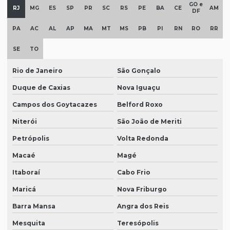
GO e
RJ
MG
ES
SP
PR
SC
RS
PE
BA
CE
AM
DF
PA
AC
AL
AP
MA
MT
MS
PB
PI
RN
RO
RR
SE
TO
Rio de Janeiro
São Gonçalo
Duque de Caxias
Nova Iguaçu
Campos dos Goytacazes
Belford Roxo
Niterói
São João de Meriti
Petrópolis
Volta Redonda
Macaé
Magé
Itaboraí
Cabo Frio
Maricá
Nova Friburgo
Barra Mansa
Angra dos Reis
Mesquita
Teresópolis