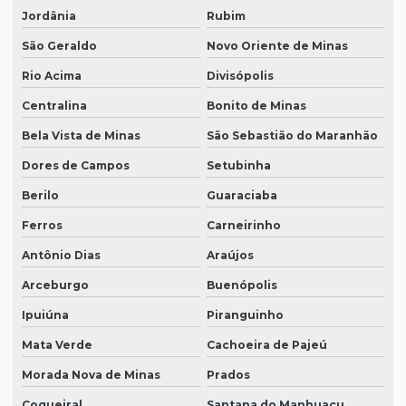
Jordânia
Rubim
São Geraldo
Novo Oriente de Minas
Rio Acima
Divisópolis
Centralina
Bonito de Minas
Bela Vista de Minas
São Sebastião do Maranhão
Dores de Campos
Setubinha
Berilo
Guaraciaba
Ferros
Carneirinho
Antônio Dias
Araújos
Arceburgo
Buenópolis
Ipuiúna
Piranguinho
Mata Verde
Cachoeira de Pajeú
Morada Nova de Minas
Prados
Coqueiral
Santana do Manhuaçu