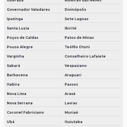
Uberaba
Ribeirão das Neves
Governador Valadares
Divinópolis
Ipatinga
Sete Lagoas
Santa Luzia
Ibirité
Poços de Caldas
Patos de Minas
Pouso Alegre
Teófilo Otoni
Varginha
Conselheiro Lafaiete
Sabará
Vespasiano
Barbacena
Araguari
Itabira
Passos
Nova Lima
Araxá
Nova Serrana
Lavras
Coronel Fabriciano
Muriaé
Ubá
Ituiutaba