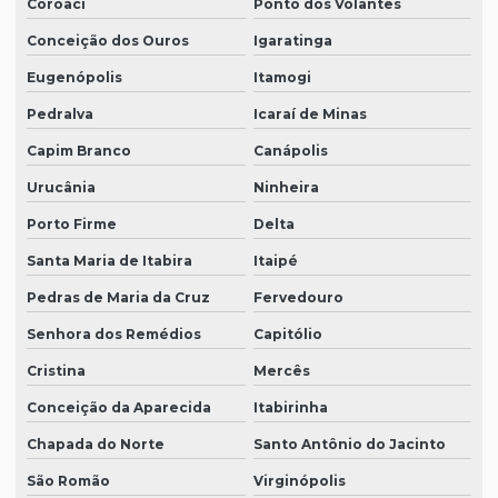
Coroaci
Ponto dos Volantes
Conceição dos Ouros
Igaratinga
Eugenópolis
Itamogi
Pedralva
Icaraí de Minas
Capim Branco
Canápolis
Urucânia
Ninheira
Porto Firme
Delta
Santa Maria de Itabira
Itaipé
Pedras de Maria da Cruz
Fervedouro
Senhora dos Remédios
Capitólio
Cristina
Mercês
Conceição da Aparecida
Itabirinha
Chapada do Norte
Santo Antônio do Jacinto
São Romão
Virginópolis