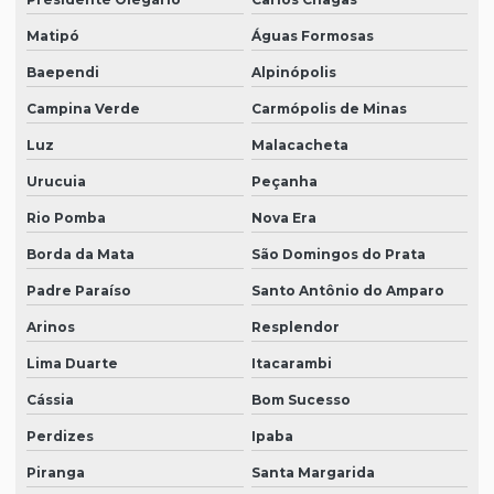
Matipó
Águas Formosas
Baependi
Alpinópolis
Campina Verde
Carmópolis de Minas
Luz
Malacacheta
Urucuia
Peçanha
Rio Pomba
Nova Era
Borda da Mata
São Domingos do Prata
Padre Paraíso
Santo Antônio do Amparo
Arinos
Resplendor
Lima Duarte
Itacarambi
Cássia
Bom Sucesso
Perdizes
Ipaba
Piranga
Santa Margarida