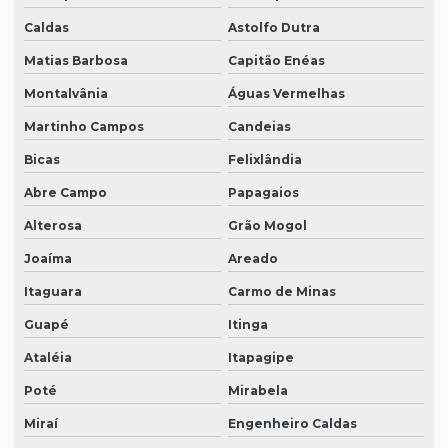
Caldas
Astolfo Dutra
Matias Barbosa
Capitão Enéas
Montalvânia
Águas Vermelhas
Martinho Campos
Candeias
Bicas
Felixlândia
Abre Campo
Papagaios
Alterosa
Grão Mogol
Joaíma
Areado
Itaguara
Carmo de Minas
Guapé
Itinga
Ataléia
Itapagipe
Poté
Mirabela
Miraí
Engenheiro Caldas