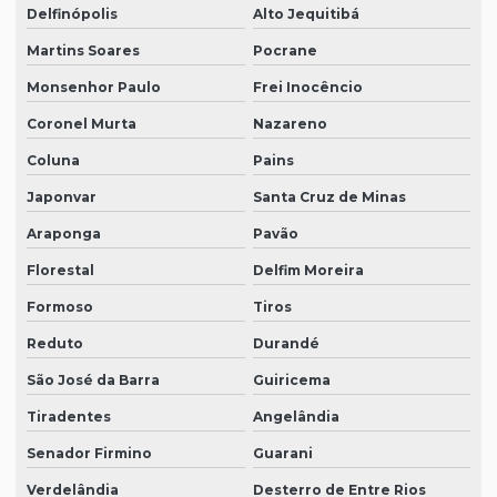
Delfinópolis
Alto Jequitibá
Martins Soares
Pocrane
Monsenhor Paulo
Frei Inocêncio
Coronel Murta
Nazareno
Coluna
Pains
Japonvar
Santa Cruz de Minas
Araponga
Pavão
Florestal
Delfim Moreira
Formoso
Tiros
Reduto
Durandé
São José da Barra
Guiricema
Tiradentes
Angelândia
Senador Firmino
Guarani
Verdelândia
Desterro de Entre Rios