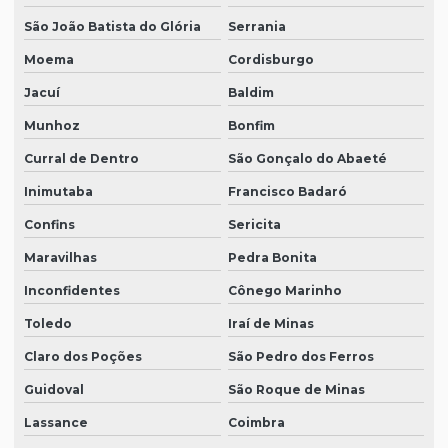
São João Batista do Glória
Serrania
Moema
Cordisburgo
Jacuí
Baldim
Munhoz
Bonfim
Curral de Dentro
São Gonçalo do Abaeté
Inimutaba
Francisco Badaró
Confins
Sericita
Maravilhas
Pedra Bonita
Inconfidentes
Cônego Marinho
Toledo
Iraí de Minas
Claro dos Poções
São Pedro dos Ferros
Guidoval
São Roque de Minas
Lassance
Coimbra