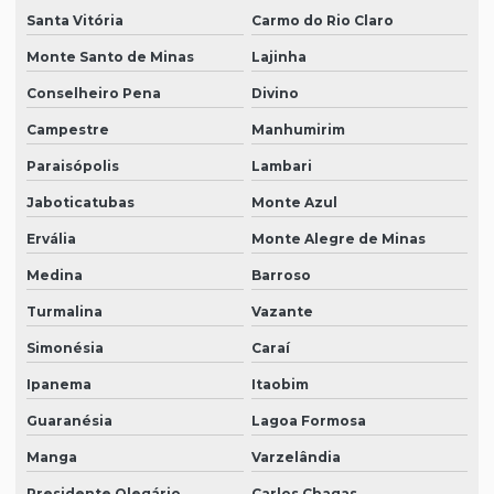
Santa Vitória
Carmo do Rio Claro
Monte Santo de Minas
Lajinha
Conselheiro Pena
Divino
Campestre
Manhumirim
Paraisópolis
Lambari
Jaboticatubas
Monte Azul
Ervália
Monte Alegre de Minas
Medina
Barroso
Turmalina
Vazante
Simonésia
Caraí
Ipanema
Itaobim
Guaranésia
Lagoa Formosa
Manga
Varzelândia
Presidente Olegário
Carlos Chagas