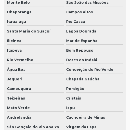
Monte Belo
São João das Missões
Ubaporanga
Campos Altos
Itatiaiuçu
Rio Casca
Santa Maria do Suaçuí
Lagoa Dourada
Ilicínea
Mar de Espanha
Itapeva
Bom Repouso
Rio Vermelho
Dores do Indaiá
Água Boa
Conceição do Rio Verde
Jequeri
Chapada Gaúcha
Cambuquira
Perdigão
Teixeiras
Cristais
Mato Verde
Iapu
Andrelândia
Cachoeira de Minas
São Gonçalo do Rio Abaixo
Virgem da Lapa