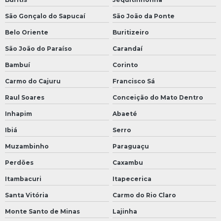
São Gonçalo do Sapucaí
São João da Ponte
Belo Oriente
Buritizeiro
São João do Paraíso
Carandaí
Bambuí
Corinto
Carmo do Cajuru
Francisco Sá
Raul Soares
Conceição do Mato Dentro
Inhapim
Abaeté
Ibiá
Serro
Muzambinho
Paraguaçu
Perdões
Caxambu
Itambacuri
Itapecerica
Santa Vitória
Carmo do Rio Claro
Monte Santo de Minas
Lajinha