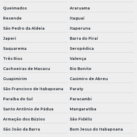
Queimados
Araruama
Resende
Itaguaí
São Pedro da Aldeia
Itaperuna
Japeri
Barra do Piraí
Saquarema
Seropédica
Três Rios
Valença
Cachoeiras de Macacu
Rio Bonito
Guapimirim
Casimiro de Abreu
São Francisco de Itabapoana
Paraty
Paraíba do Sul
Paracambi
Santo Antônio de Pádua
Mangaratiba
Armação dos Búzios
São Fidélis
São João da Barra
Bom Jesus do Itabapoana