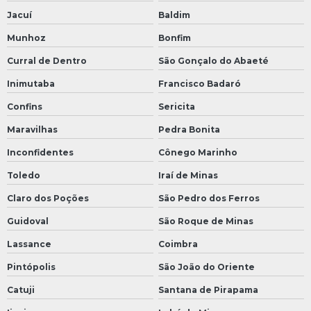
Jacuí
Baldim
Munhoz
Bonfim
Curral de Dentro
São Gonçalo do Abaeté
Inimutaba
Francisco Badaró
Confins
Sericita
Maravilhas
Pedra Bonita
Inconfidentes
Cônego Marinho
Toledo
Iraí de Minas
Claro dos Poções
São Pedro dos Ferros
Guidoval
São Roque de Minas
Lassance
Coimbra
Pintópolis
São João do Oriente
Catuji
Santana de Pirapama