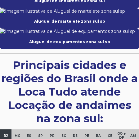
Aluguel de andaimes na zona sul
Aluguel de martelete zona sul sp
Aluguel de equipamentos zona sul sp
Principais cidades e
regiões do Brasil onde a
Loca Tudo atende
Locação de andaimes
na zona sul:
GO e
RJ
MG
ES
SP
PR
SC
RS
PE
BA
CE
AM
DF