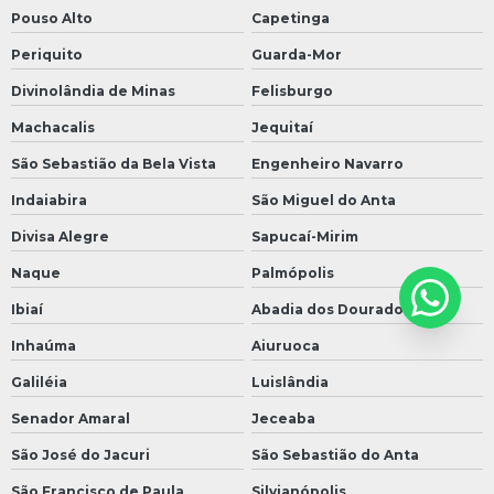
Pouso Alto
Capetinga
Periquito
Guarda-Mor
Divinolândia de Minas
Felisburgo
Machacalis
Jequitaí
São Sebastião da Bela Vista
Engenheiro Navarro
Indaiabira
São Miguel do Anta
Divisa Alegre
Sapucaí-Mirim
Naque
Palmópolis
Ibiaí
Abadia dos Dourados
Inhaúma
Aiuruoca
Galiléia
Luislândia
Senador Amaral
Jeceaba
São José do Jacuri
São Sebastião do Anta
São Francisco de Paula
Silvianópolis