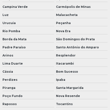
Campina Verde
Carmópolis de Minas
Luz
Malacacheta
Urucuia
Peçanha
Rio Pomba
Nova Era
Borda da Mata
São Domingos do Prata
Padre Paraíso
Santo Antônio do Amparo
Arinos
Resplendor
Lima Duarte
Itacarambi
Cássia
Bom Sucesso
Perdizes
Ipaba
Piranga
Santa Margarida
Poço Fundo
Nova Resende
Raposos
Tocantins