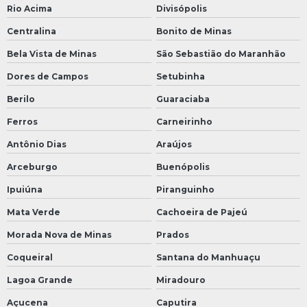
Rio Acima
Divisópolis
Centralina
Bonito de Minas
Bela Vista de Minas
São Sebastião do Maranhão
Dores de Campos
Setubinha
Berilo
Guaraciaba
Ferros
Carneirinho
Antônio Dias
Araújos
Arceburgo
Buenópolis
Ipuiúna
Piranguinho
Mata Verde
Cachoeira de Pajeú
Morada Nova de Minas
Prados
Coqueiral
Santana do Manhuaçu
Lagoa Grande
Miradouro
Açucena
Caputira