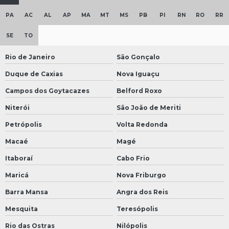
PA
AC
AL
AP
MA
MT
MS
PB
PI
RN
RO
RR
SE
TO
Rio de Janeiro
São Gonçalo
Duque de Caxias
Nova Iguaçu
Campos dos Goytacazes
Belford Roxo
Niterói
São João de Meriti
Petrópolis
Volta Redonda
Macaé
Magé
Itaboraí
Cabo Frio
Maricá
Nova Friburgo
Barra Mansa
Angra dos Reis
Mesquita
Teresópolis
Rio das Ostras
Nilópolis