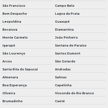
São Francisco
Campo Belo
Bom Despacho
Lagoa da Prata
Leopoldina
Guaxupé
Bocaiuva
Diamantina
Monte Carmelo
João Pinheiro
Igarapé
Santana do Paraíso
São Lourenço
Santos Dumont
Arcos
São Gotardo
Santa Rita do Sapucaí
Andradas
Almenara
Salinas
Boa Esperança
Capelinha
Oliveira
Visconde do Rio Branco
Brumadinho
Caeté