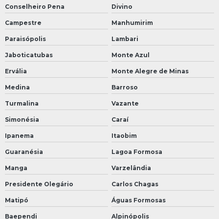
Conselheiro Pena
Divino
Campestre
Manhumirim
Paraisópolis
Lambari
Jaboticatubas
Monte Azul
Ervália
Monte Alegre de Minas
Medina
Barroso
Turmalina
Vazante
Simonésia
Caraí
Ipanema
Itaobim
Guaranésia
Lagoa Formosa
Manga
Varzelândia
Presidente Olegário
Carlos Chagas
Matipó
Águas Formosas
Baependi
Alpinópolis