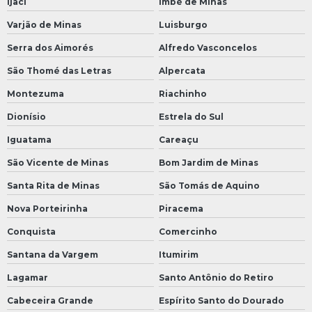
Ijaci
Imbé de Minas
Varjão de Minas
Luisburgo
Serra dos Aimorés
Alfredo Vasconcelos
São Thomé das Letras
Alpercata
Montezuma
Riachinho
Dionísio
Estrela do Sul
Iguatama
Careaçu
São Vicente de Minas
Bom Jardim de Minas
Santa Rita de Minas
São Tomás de Aquino
Nova Porteirinha
Piracema
Conquista
Comercinho
Santana da Vargem
Itumirim
Lagamar
Santo Antônio do Retiro
Cabeceira Grande
Espírito Santo do Dourado