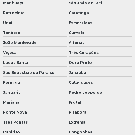
Manhuaçu
São João del Rei
Patrocínio
Caratinga
Unaí
Esmeraldas
Timóteo
Curvelo
João Monlevade
Alfenas
Viçosa
Três Corações
Lagoa Santa
Ouro Preto
São Sebastião do Paraíso
Janaúba
Formiga
Cataguases
Januária
Pedro Leopoldo
Mariana
Frutal
Ponte Nova
Pirapora
Três Pontas
Extrema
Itabirito
Congonhas