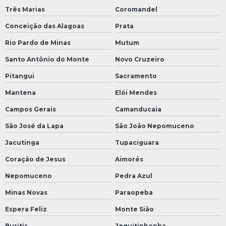
Três Marias
Coromandel
Conceição das Alagoas
Prata
Rio Pardo de Minas
Mutum
Santo Antônio do Monte
Novo Cruzeiro
Pitangui
Sacramento
Mantena
Elói Mendes
Campos Gerais
Camanducaia
São José da Lapa
São João Nepomuceno
Jacutinga
Tupaciguara
Coração de Jesus
Aimorés
Nepomuceno
Pedra Azul
Minas Novas
Paraopeba
Espera Feliz
Monte Sião
Buritis
Jequitinhonha