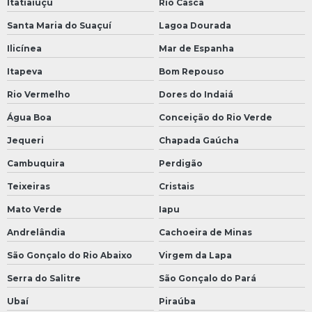
Itatiaiuçu
Rio Casca
Santa Maria do Suaçuí
Lagoa Dourada
Ilicínea
Mar de Espanha
Itapeva
Bom Repouso
Rio Vermelho
Dores do Indaiá
Água Boa
Conceição do Rio Verde
Jequeri
Chapada Gaúcha
Cambuquira
Perdigão
Teixeiras
Cristais
Mato Verde
Iapu
Andrelândia
Cachoeira de Minas
São Gonçalo do Rio Abaixo
Virgem da Lapa
Serra do Salitre
São Gonçalo do Pará
Ubaí
Piraúba