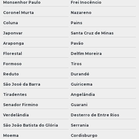
Monsenhor Paulo
Frei Inocêncio
Coronel Murta
Nazareno
Coluna
Pains
Japonvar
Santa Cruz de Minas
Araponga
Pavão
Florestal
Delfim Moreira
Formoso
Tiros
Reduto
Durandé
São José da Barra
Guiricema
Tiradentes
Angelândia
Senador Firmino
Guarani
Verdelândia
Desterro de Entre Rios
São João Batista do Glória
Serrania
Moema
Cordisburgo