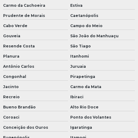
Carmo da Cachoeira
Estiva
Prudente de Morais
Caetanópolis
Cabo Verde
Campo do Meio
Gouveia
São João do Manhuaçu
Resende Costa
São Tiago
Planura
Itanhomi
Antônio Carlos
Juruaia
Congonhal
Pirapetinga
Jacinto
Carmo da Mata
Recreio
Ibiraci
Bueno Brandão
Alto Rio Doce
Coroaci
Ponto dos Volantes
Conceição dos Ouros
Igaratinga
Eugenópolis
Itamogi