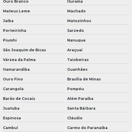
Ouro Branco
Iturama
Mateus Leme
Machado
Jaíba
Matozinhos
Porteirinha
Sarzedo
Piumhi
Nanuque
São Joaquim de Bicas
Araçuaí
Várzea da Palma
Taiobeiras
Itamarandiba
Guanhães
Ouro Fino
Brasília de Minas
Carangola
Pompéu
Barão de Cocais
Além Paraíba
Juatuba
Santa Bárbara
Espinosa
Cláudio
Cambuí
Carmo do Paranaíba