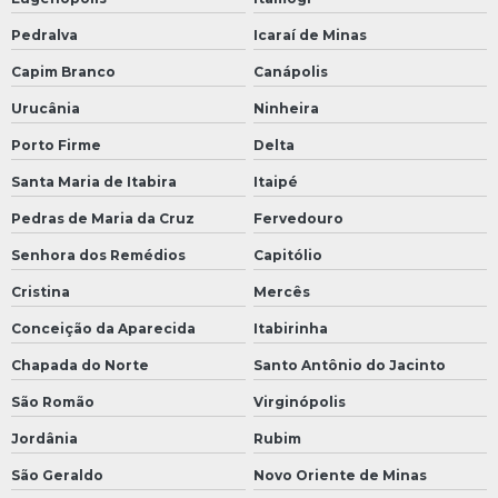
Pedralva
Icaraí de Minas
Capim Branco
Canápolis
Urucânia
Ninheira
Porto Firme
Delta
Santa Maria de Itabira
Itaipé
Pedras de Maria da Cruz
Fervedouro
Senhora dos Remédios
Capitólio
Cristina
Mercês
Conceição da Aparecida
Itabirinha
Chapada do Norte
Santo Antônio do Jacinto
São Romão
Virginópolis
Jordânia
Rubim
São Geraldo
Novo Oriente de Minas