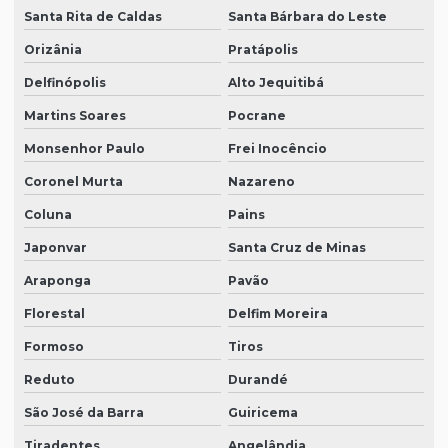
Santa Rita de Caldas
Santa Bárbara do Leste
Orizânia
Pratápolis
Delfinópolis
Alto Jequitibá
Martins Soares
Pocrane
Monsenhor Paulo
Frei Inocêncio
Coronel Murta
Nazareno
Coluna
Pains
Japonvar
Santa Cruz de Minas
Araponga
Pavão
Florestal
Delfim Moreira
Formoso
Tiros
Reduto
Durandé
São José da Barra
Guiricema
Tiradentes
Angelândia