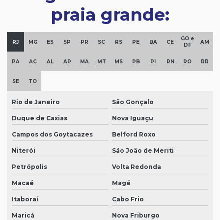
praia grande:
GO e
RJ
MG
ES
SP
PR
SC
RS
PE
BA
CE
AM
DF
PA
AC
AL
AP
MA
MT
MS
PB
PI
RN
RO
RR
SE
TO
Rio de Janeiro
São Gonçalo
Duque de Caxias
Nova Iguaçu
Campos dos Goytacazes
Belford Roxo
Niterói
São João de Meriti
Petrópolis
Volta Redonda
Macaé
Magé
Itaboraí
Cabo Frio
Maricá
Nova Friburgo