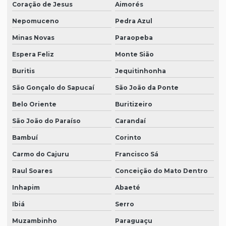
Coração de Jesus
Aimorés
Nepomuceno
Pedra Azul
Minas Novas
Paraopeba
Espera Feliz
Monte Sião
Buritis
Jequitinhonha
São Gonçalo do Sapucaí
São João da Ponte
Belo Oriente
Buritizeiro
São João do Paraíso
Carandaí
Bambuí
Corinto
Carmo do Cajuru
Francisco Sá
Raul Soares
Conceição do Mato Dentro
Inhapim
Abaeté
Ibiá
Serro
Muzambinho
Paraguaçu