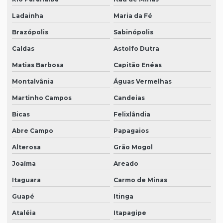
Ladainha
Maria da Fé
Brazópolis
Sabinópolis
Caldas
Astolfo Dutra
Matias Barbosa
Capitão Enéas
Montalvânia
Águas Vermelhas
Martinho Campos
Candeias
Bicas
Felixlândia
Abre Campo
Papagaios
Alterosa
Grão Mogol
Joaíma
Areado
Itaguara
Carmo de Minas
Guapé
Itinga
Ataléia
Itapagipe