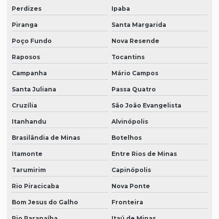
Perdizes
Ipaba
Piranga
Santa Margarida
Poço Fundo
Nova Resende
Raposos
Tocantins
Campanha
Mário Campos
Santa Juliana
Passa Quatro
Cruzília
São João Evangelista
Itanhandu
Alvinópolis
Brasilândia de Minas
Botelhos
Itamonte
Entre Rios de Minas
Tarumirim
Capinópolis
Rio Piracicaba
Nova Ponte
Bom Jesus do Galho
Fronteira
Rio Paranaíba
Itaú de Minas