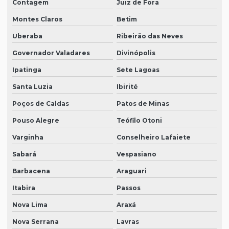
Contagem
Juiz de Fora
Montes Claros
Betim
Uberaba
Ribeirão das Neves
Governador Valadares
Divinópolis
Ipatinga
Sete Lagoas
Santa Luzia
Ibirité
Poços de Caldas
Patos de Minas
Pouso Alegre
Teófilo Otoni
Varginha
Conselheiro Lafaiete
Sabará
Vespasiano
Barbacena
Araguari
Itabira
Passos
Nova Lima
Araxá
Nova Serrana
Lavras