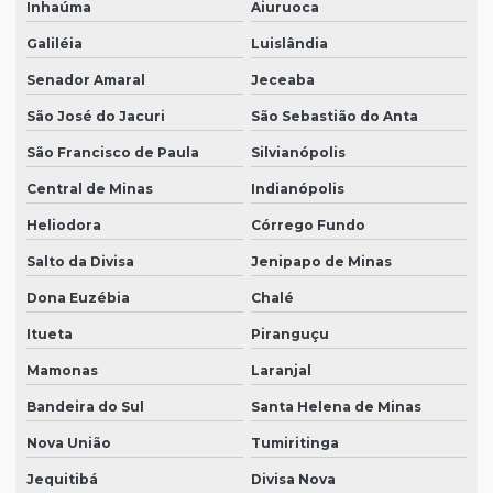
Inhaúma
Aiuruoca
Galiléia
Luislândia
Senador Amaral
Jeceaba
São José do Jacuri
São Sebastião do Anta
São Francisco de Paula
Silvianópolis
Central de Minas
Indianópolis
Heliodora
Córrego Fundo
Salto da Divisa
Jenipapo de Minas
Dona Euzébia
Chalé
Itueta
Piranguçu
Mamonas
Laranjal
Bandeira do Sul
Santa Helena de Minas
Nova União
Tumiritinga
Jequitibá
Divisa Nova