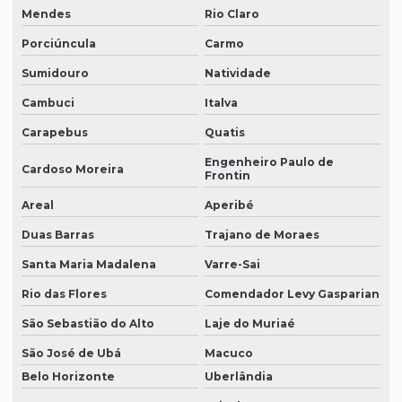
Mendes
Rio Claro
Porciúncula
Carmo
Sumidouro
Natividade
Cambuci
Italva
Carapebus
Quatis
Engenheiro Paulo de
Cardoso Moreira
Frontin
Areal
Aperibé
Duas Barras
Trajano de Moraes
Santa Maria Madalena
Varre-Sai
Rio das Flores
Comendador Levy Gasparian
São Sebastião do Alto
Laje do Muriaé
São José de Ubá
Macuco
Belo Horizonte
Uberlândia