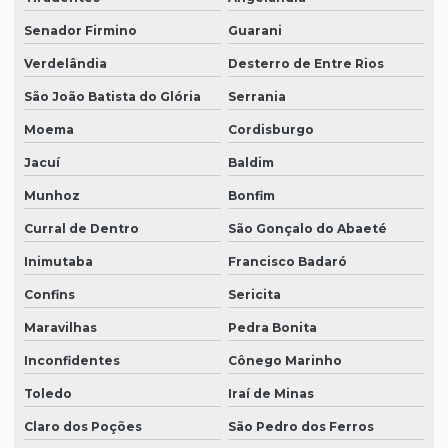
Senador Firmino
Guarani
Verdelândia
Desterro de Entre Rios
São João Batista do Glória
Serrania
Moema
Cordisburgo
Jacuí
Baldim
Munhoz
Bonfim
Curral de Dentro
São Gonçalo do Abaeté
Inimutaba
Francisco Badaró
Confins
Sericita
Maravilhas
Pedra Bonita
Inconfidentes
Cônego Marinho
Toledo
Iraí de Minas
Claro dos Poções
São Pedro dos Ferros