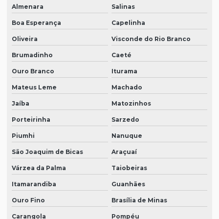
Almenara
Salinas
Boa Esperança
Capelinha
Oliveira
Visconde do Rio Branco
Brumadinho
Caeté
Ouro Branco
Iturama
Mateus Leme
Machado
Jaíba
Matozinhos
Porteirinha
Sarzedo
Piumhi
Nanuque
São Joaquim de Bicas
Araçuaí
Várzea da Palma
Taiobeiras
Itamarandiba
Guanhães
Ouro Fino
Brasília de Minas
Carangola
Pompéu