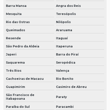
Barra Mansa
Angra dos Reis
Mesquita
Teresópolis
Rio das Ostras
Nilópolis
Queimados
Araruama
Resende
Itaguaí
São Pedro da Aldeia
Itaperuna
Japeri
Barra do Piraí
Saquarema
Seropédica
Três Rios
Valença
Cachoeiras de Macacu
Rio Bonito
Guapimirim
Casimiro de Abreu
São Francisco de
Paraty
Itabapoana
Paraíba do Sul
Paracambi