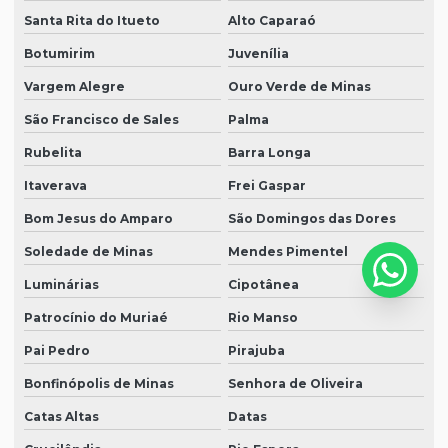
Santa Rita do Itueto
Alto Caparaó
Botumirim
Juvenília
Vargem Alegre
Ouro Verde de Minas
São Francisco de Sales
Palma
Rubelita
Barra Longa
Itaverava
Frei Gaspar
Bom Jesus do Amparo
São Domingos das Dores
Soledade de Minas
Mendes Pimentel
Luminárias
Cipotânea
Patrocínio do Muriaé
Rio Manso
Pai Pedro
Pirajuba
Bonfinópolis de Minas
Senhora de Oliveira
Catas Altas
Datas