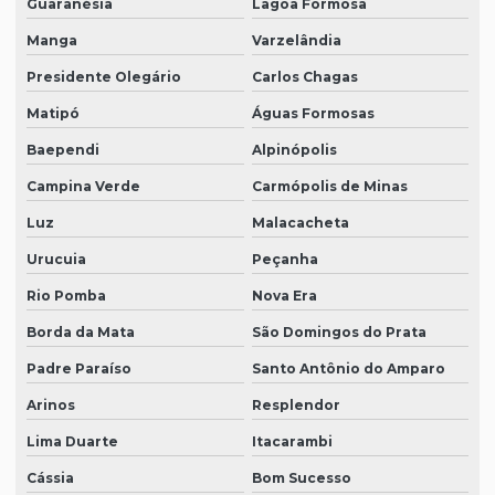
Guaranésia
Lagoa Formosa
Manga
Varzelândia
Presidente Olegário
Carlos Chagas
Matipó
Águas Formosas
Baependi
Alpinópolis
Campina Verde
Carmópolis de Minas
Luz
Malacacheta
Urucuia
Peçanha
Rio Pomba
Nova Era
Borda da Mata
São Domingos do Prata
Padre Paraíso
Santo Antônio do Amparo
Arinos
Resplendor
Lima Duarte
Itacarambi
Cássia
Bom Sucesso