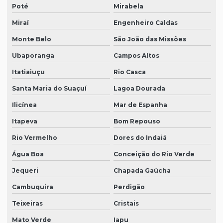
Poté
Mirabela
Miraí
Engenheiro Caldas
Monte Belo
São João das Missões
Ubaporanga
Campos Altos
Itatiaiuçu
Rio Casca
Santa Maria do Suaçuí
Lagoa Dourada
Ilicínea
Mar de Espanha
Itapeva
Bom Repouso
Rio Vermelho
Dores do Indaiá
Água Boa
Conceição do Rio Verde
Jequeri
Chapada Gaúcha
Cambuquira
Perdigão
Teixeiras
Cristais
Mato Verde
Iapu