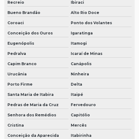
Recreio
Ibiraci
Bueno Brandão
Alto Rio Doce
Coroaci
Ponto dos Volantes
Conceição dos Ouros
Igaratinga
Eugenópolis
Itamogi
Pedralva
Icaraí de Minas
Capim Branco
Canápolis
Urucânia
Ninheira
Porto Firme
Delta
Santa Maria de Itabira
Itaipé
Pedras de Maria da Cruz
Fervedouro
Senhora dos Remédios
Capitólio
Cristina
Mercês
Conceição da Aparecida
Itabirinha