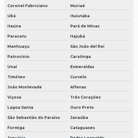
Coronel Fabriciano
Muriaé
Ubá
Ituiutaba
Itaúna
Pará de Minas
Paracatu
Itajubá
Manhuaçu
São João del Rei
Patrocínio
Caratinga
Unaí
Esmeraldas
Timóteo
Curvelo
João Monlevade
Alfenas
Viçosa
Três Corações
Lagoa Santa
Ouro Preto
São Sebastião do Paraíso
Janaúba
Formiga
Cataguases
Januária
Pedro Leopoldo