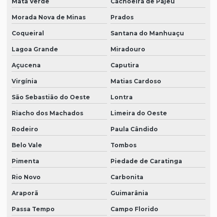
Mata Verde
Cachoeira de Pajeú
Morada Nova de Minas
Prados
Coqueiral
Santana do Manhuaçu
Lagoa Grande
Miradouro
Açucena
Caputira
Virgínia
Matias Cardoso
São Sebastião do Oeste
Lontra
Riacho dos Machados
Limeira do Oeste
Rodeiro
Paula Cândido
Belo Vale
Tombos
Pimenta
Piedade de Caratinga
Rio Novo
Carbonita
Araporã
Guimarânia
Passa Tempo
Campo Florido