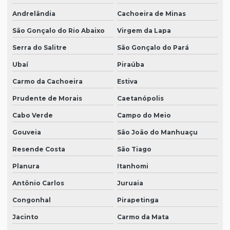
Andrelândia
Cachoeira de Minas
São Gonçalo do Rio Abaixo
Virgem da Lapa
Serra do Salitre
São Gonçalo do Pará
Ubaí
Piraúba
Carmo da Cachoeira
Estiva
Prudente de Morais
Caetanópolis
Cabo Verde
Campo do Meio
Gouveia
São João do Manhuaçu
Resende Costa
São Tiago
Planura
Itanhomi
Antônio Carlos
Juruaia
Congonhal
Pirapetinga
Jacinto
Carmo da Mata