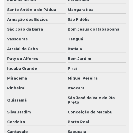
Santo Antônio de Pádua
Mangaratiba
Armação dos Búzios
São Fidélis
São João da Barra
Bom Jesus do Itabapoana
Vassouras
Tanguá
Arraial do Cabo
Itatiaia
Paty do Alferes
Bom Jardim
Iguaba Grande
Piraí
Miracema
Miguel Pereira
Pinheiral
Itaocara
São José do Vale do Rio
Quissamã
Preto
Silva Jardim
Conceição de Macabu
Cordeiro
Porto Real
Cantagalo
Sapucaia