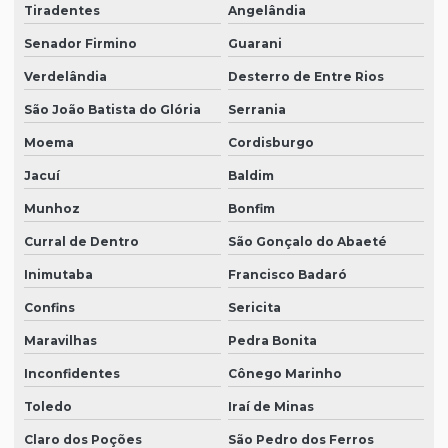
Tiradentes
Angelândia
Senador Firmino
Guarani
Verdelândia
Desterro de Entre Rios
São João Batista do Glória
Serrania
Moema
Cordisburgo
Jacuí
Baldim
Munhoz
Bonfim
Curral de Dentro
São Gonçalo do Abaeté
Inimutaba
Francisco Badaró
Confins
Sericita
Maravilhas
Pedra Bonita
Inconfidentes
Cônego Marinho
Toledo
Iraí de Minas
Claro dos Poções
São Pedro dos Ferros