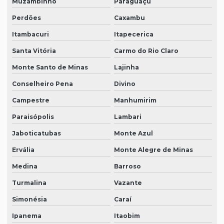
Muzambinho
Paraguaçu
Perdões
Caxambu
Itambacuri
Itapecerica
Santa Vitória
Carmo do Rio Claro
Monte Santo de Minas
Lajinha
Conselheiro Pena
Divino
Campestre
Manhumirim
Paraisópolis
Lambari
Jaboticatubas
Monte Azul
Ervália
Monte Alegre de Minas
Medina
Barroso
Turmalina
Vazante
Simonésia
Caraí
Ipanema
Itaobim