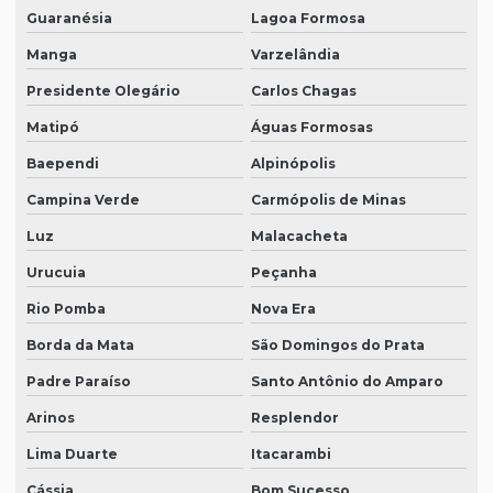
Guaranésia
Lagoa Formosa
Manga
Varzelândia
Presidente Olegário
Carlos Chagas
Matipó
Águas Formosas
Baependi
Alpinópolis
Campina Verde
Carmópolis de Minas
Luz
Malacacheta
Urucuia
Peçanha
Rio Pomba
Nova Era
Borda da Mata
São Domingos do Prata
Padre Paraíso
Santo Antônio do Amparo
Arinos
Resplendor
Lima Duarte
Itacarambi
Cássia
Bom Sucesso