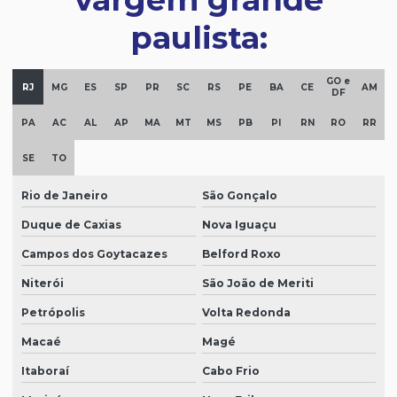
paulista:
GO e
RJ
MG
ES
SP
PR
SC
RS
PE
BA
CE
AM
DF
PA
AC
AL
AP
MA
MT
MS
PB
PI
RN
RO
RR
SE
TO
Rio de Janeiro
São Gonçalo
Duque de Caxias
Nova Iguaçu
Campos dos Goytacazes
Belford Roxo
Niterói
São João de Meriti
Petrópolis
Volta Redonda
Macaé
Magé
Itaboraí
Cabo Frio