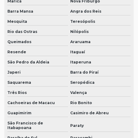
Maricá
Nova Friburgo
Barra Mansa
Angra dos Reis
Mesquita
Teresópolis
Rio das Ostras
Nilópolis
Queimados
Araruama
Resende
Itaguaí
São Pedro da Aldeia
Itaperuna
Japeri
Barra do Piraí
Saquarema
Seropédica
Três Rios
Valença
Cachoeiras de Macacu
Rio Bonito
Guapimirim
Casimiro de Abreu
São Francisco de
Paraty
Itabapoana
Paraíba do Sul
Paracambi