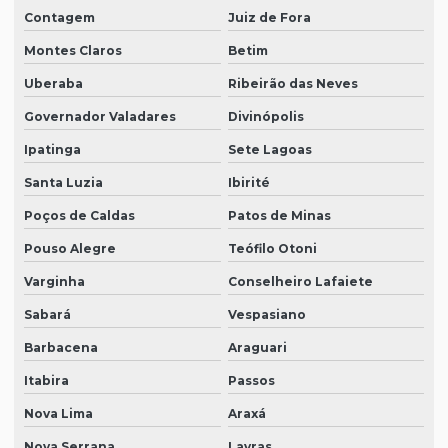
Contagem
Juiz de Fora
Montes Claros
Betim
Uberaba
Ribeirão das Neves
Governador Valadares
Divinópolis
Ipatinga
Sete Lagoas
Santa Luzia
Ibirité
Poços de Caldas
Patos de Minas
Pouso Alegre
Teófilo Otoni
Varginha
Conselheiro Lafaiete
Sabará
Vespasiano
Barbacena
Araguari
Itabira
Passos
Nova Lima
Araxá
Nova Serrana
Lavras