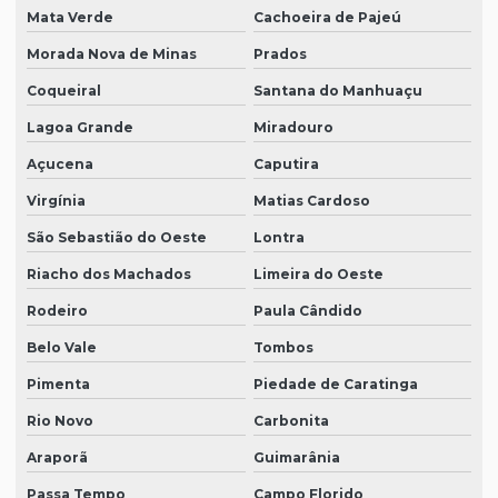
Mata Verde
Cachoeira de Pajeú
Morada Nova de Minas
Prados
Coqueiral
Santana do Manhuaçu
Lagoa Grande
Miradouro
Açucena
Caputira
Virgínia
Matias Cardoso
São Sebastião do Oeste
Lontra
Riacho dos Machados
Limeira do Oeste
Rodeiro
Paula Cândido
Belo Vale
Tombos
Pimenta
Piedade de Caratinga
Rio Novo
Carbonita
Araporã
Guimarânia
Passa Tempo
Campo Florido