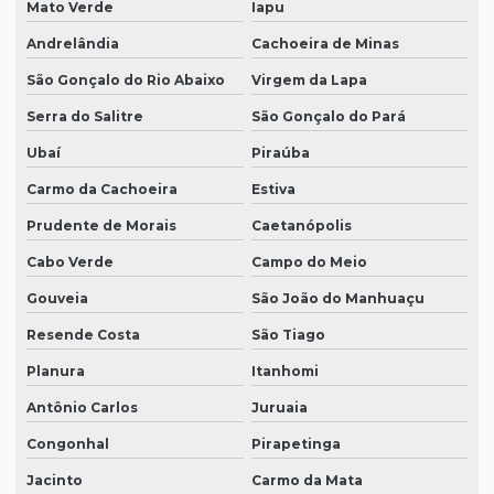
Mato Verde
Iapu
Andrelândia
Cachoeira de Minas
São Gonçalo do Rio Abaixo
Virgem da Lapa
Serra do Salitre
São Gonçalo do Pará
Ubaí
Piraúba
Carmo da Cachoeira
Estiva
Prudente de Morais
Caetanópolis
Cabo Verde
Campo do Meio
Gouveia
São João do Manhuaçu
Resende Costa
São Tiago
Planura
Itanhomi
Antônio Carlos
Juruaia
Congonhal
Pirapetinga
Jacinto
Carmo da Mata