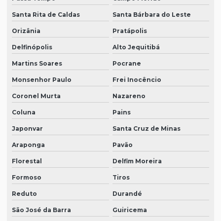
Santa Rita de Caldas
Santa Bárbara do Leste
Orizânia
Pratápolis
Delfinópolis
Alto Jequitibá
Martins Soares
Pocrane
Monsenhor Paulo
Frei Inocêncio
Coronel Murta
Nazareno
Coluna
Pains
Japonvar
Santa Cruz de Minas
Araponga
Pavão
Florestal
Delfim Moreira
Formoso
Tiros
Reduto
Durandé
São José da Barra
Guiricema