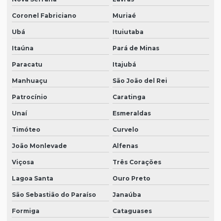
Coronel Fabriciano
Muriaé
Ubá
Ituiutaba
Itaúna
Pará de Minas
Paracatu
Itajubá
Manhuaçu
São João del Rei
Patrocínio
Caratinga
Unaí
Esmeraldas
Timóteo
Curvelo
João Monlevade
Alfenas
Viçosa
Três Corações
Lagoa Santa
Ouro Preto
São Sebastião do Paraíso
Janaúba
Formiga
Cataguases