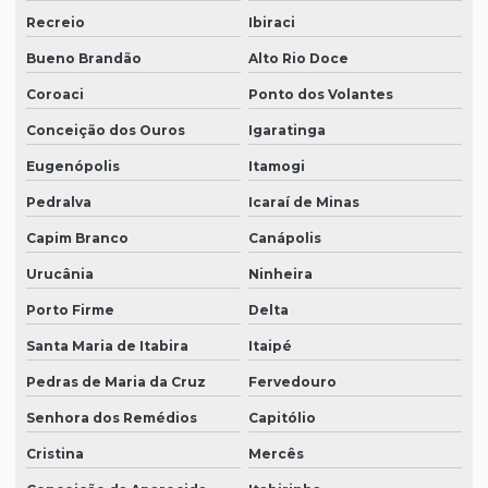
Recreio
Ibiraci
Bueno Brandão
Alto Rio Doce
Coroaci
Ponto dos Volantes
Conceição dos Ouros
Igaratinga
Eugenópolis
Itamogi
Pedralva
Icaraí de Minas
Capim Branco
Canápolis
Urucânia
Ninheira
Porto Firme
Delta
Santa Maria de Itabira
Itaipé
Pedras de Maria da Cruz
Fervedouro
Senhora dos Remédios
Capitólio
Cristina
Mercês