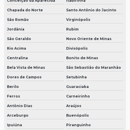
Conceição da Aparecida
Itabirinha
Chapada do Norte
Santo Antônio do Jacinto
São Romão
Virginópolis
Jordânia
Rubim
São Geraldo
Novo Oriente de Minas
Rio Acima
Divisópolis
Centralina
Bonito de Minas
Bela Vista de Minas
São Sebastião do Maranhão
Dores de Campos
Setubinha
Berilo
Guaraciaba
Ferros
Carneirinho
Antônio Dias
Araújos
Arceburgo
Buenópolis
Ipuiúna
Piranguinho