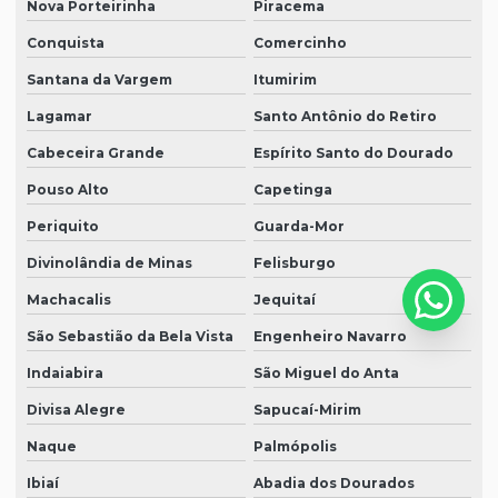
Nova Porteirinha
Piracema
Conquista
Comercinho
Santana da Vargem
Itumirim
Lagamar
Santo Antônio do Retiro
Cabeceira Grande
Espírito Santo do Dourado
Pouso Alto
Capetinga
Periquito
Guarda-Mor
Divinolândia de Minas
Felisburgo
Machacalis
Jequitaí
São Sebastião da Bela Vista
Engenheiro Navarro
Indaiabira
São Miguel do Anta
Divisa Alegre
Sapucaí-Mirim
Naque
Palmópolis
Ibiaí
Abadia dos Dourados